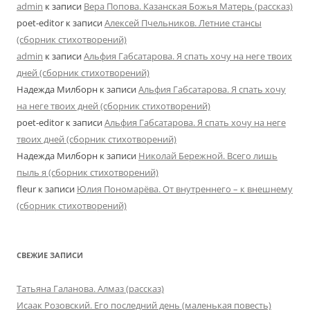
admin
к записи
Вера Попова. Казанская Божья Матерь (рассказ)
poet-editor
к записи
Алексей Пчельников. Летние стансы
(сборник стихотворений)
admin
к записи
Альфия Габсатарова. Я спать хочу на неге твоих
дней (сборник стихотворений)
Надежда Милборн
к записи
Альфия Габсатарова. Я спать хочу
на неге твоих дней (сборник стихотворений)
poet-editor
к записи
Альфия Габсатарова. Я спать хочу на неге
твоих дней (сборник стихотворений)
Надежда Милборн
к записи
Николай Бережной. Всего лишь
пыль я (сборник стихотворений)
fleur
к записи
Юлия Пономарёва. От внутреннего – к внешнему
(сборник стихотворений)
СВЕЖИЕ ЗАПИСИ
Татьяна Галанова. Алмаз (рассказ)
Исаак Розовский. Его последний день (маленькая повесть)