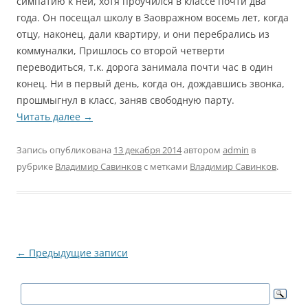
симпатию к ней, хотя проучился в классе почти два
года. Он посещал школу в Заовражном восемь лет, когда
отцу, наконец, дали квартиру, и они перебрались из
коммуналки, Пришлось со второй четверти
переводиться, т.к. дорога занимала почти час в один
конец. Ни в первый день, когда он, дождавшись звонка,
прошмыгнул в класс, заняв свободную парту.
Читать далее
→
Запись опубликована
13 декабря 2014
автором
admin
в
рубрике
Владимир Савинков
с метками
Владимир Савинков
.
Навигация
←
Предыдущие записи
по
записям