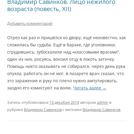
Владимир Савинков. Лицо нежилого
возраста (повесть, XII)
Добавить комментарий
Отрез как раз и пришёлся ко двору, ещё неизвестно, как
сложилась бы судьба. Ещё в бараке, где уголовники,
сгрудившись, зубоскалили над «классовыми врагами”,
один из них, рисуясь, вонзил отцу в локоть заточку.
Помощь никто оказывать не собирался, через день рука
опухла, работать он не мог, в лазарете врач сказал, что
это заражение и руку по плечо нужно ампутировать,
заодно его комиссуют на волю.
Читать далее
→
Запись опубликована
13 декабря 2014
автором
admin
в
рубрике
Владимир Савинков
с метками
Владимир Савинков
.