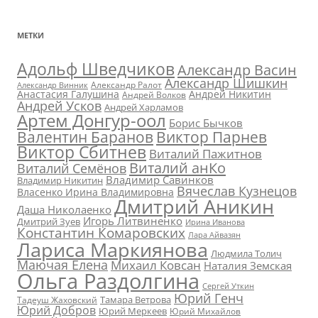
МЕТКИ
Адольф Шведчиков
Александр Васин
Александр Шишкин
Александр Ралот
Александр Винник
Анастасия Галушина
Андрей Никитин
Андрей Волков
Андрей Усков
Андрей Харламов
Артем Донгур-оол
Борис Бычков
Валентин Баранов
Виктор Парнев
Виктор Сбитнев
Виталий Пажитнов
Виталий анКо
Виталий Семёнов
Владимир Савинков
Владимир Никитин
Вячеслав Кузнецов
Власенко Ирина Владимировна
Дмитрий Аникин
Даша Николаенко
Игорь Литвиненко
Дмитрий Зуев
Ирина Иванова
Константин Комаровских
Лара Айвазян
Лариса Маркиянова
Людмила Толич
Маючая Елена
Михаил Ковсан
Наталия Земская
Ольга Раздолгина
Сергей Уткин
Юрий Генч
Тамара Ветрова
Тадеуш Жаховский
Юрий Добров
Юрий Меркеев
Юрий Михайлов