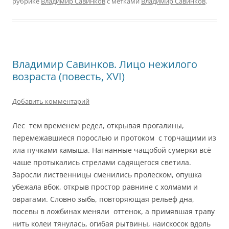
рубрике
Владимир Савинков
с метками
Владимир Савинков
.
Владимир Савинков. Лицо нежилого
возраста (повесть, XVI)
Добавить комментарий
Лес тем временем редел, открывая прогалины,
перемежавшиеся порослью и протоком с торчащими из
ила пучками камыша. Нагнанные чащобой сумерки всё
чаше протыкались стрелами садящегося светила.
Заросли лиственницы сменились пролеском, опушка
убежала вбок, открыв простор равнине с холмами и
оврагами. Словно зыбь, повторяющая рельеф дна,
посевы в ложбинах меняли оттенок, а примявшая траву
нить колеи тянулась, огибая рытвины, наискосок вдоль