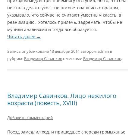
приходом медсестры понемногу отступил, но то, что она
не стала делать укол, не посоветовавшись с врачом,
указывало, что сейчас не считают уместным класть в
реанимацию, хотелось прилечь, задремать, чтобы не
мучили анализами и тогда всё образуется.
Читать далее
→
Запись опубликована
13 декабря 2014
автором
admin
в
рубрике
Владимир Савинков
с метками
Владимир Савинков
.
Владимир Савинков. Лицо нежилого
возраста (повесть, XVIII)
Добавить комментарий
Поезд замедлил ход, и пришедшее спереди громыханье