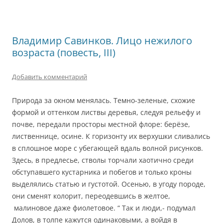
Владимир Савинков. Лицо нежилого
возраста (повесть, III)
Добавить комментарий
Природа за окном менялась. Темно-зеленые, схожие
формой и оттенком листвы деревья, следуя рельефу и
почве, передали просторы местной флоре: берёзе,
лиственнице, осине. К горизонту их верхушки сливались
в сплошное море с убегающей вдаль волной рисунков.
Здесь, в предлесье, стволы торчали хаотично среди
обступавшего кустарника и побегов и только кроны
выделялись статью и густотой. Осенью, в угоду породе,
они сменят колорит, переодевшись в желтое,
малиновое даже фиолетовое. “ Так и люди,- подумал
Долов, в толпе кажутся одинаковыми, а войдя в