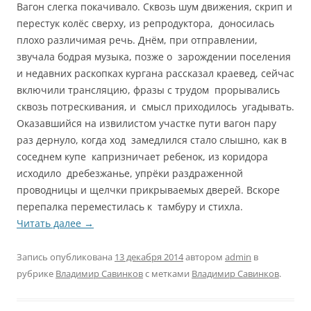
Вагон слегка покачивало. Сквозь шум движения, скрип и
перестук колёс сверху, из репродуктора, доносилась
плохо различимая речь. Днём, при отправлении,
звучала бодрая музыка, позже о зарождении поселения
и недавних раскопках кургана рассказал краевед, сейчас
включили трансляцию, фразы с трудом прорывались
сквозь потрескивания, и смысл приходилось угадывать.
Оказавшийся на извилистом участке пути вагон пару
раз дернуло, когда ход замедлился стало слышно, как в
соседнем купе капризничает ребенок, из коридора
исходило дребезжанье, упрёки раздраженной
проводницы и щелчки прикрываемых дверей. Вскоре
перепалка переместилась к тамбуру и стихла.
Читать далее
→
Запись опубликована
13 декабря 2014
автором
admin
в
рубрике
Владимир Савинков
с метками
Владимир Савинков
.