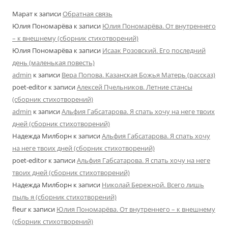
Марат
к записи
Обратная связь
Юлия Пономарёва
к записи
Юлия Пономарёва. От внутреннего
– к внешнему (сборник стихотворений)
Юлия Пономарёва
к записи
Исаак Розовский. Его последний
день (маленькая повесть)
admin
к записи
Вера Попова. Казанская Божья Матерь (рассказ)
poet-editor
к записи
Алексей Пчельников. Летние стансы
(сборник стихотворений)
admin
к записи
Альфия Габсатарова. Я спать хочу на неге твоих
дней (сборник стихотворений)
Надежда Милборн
к записи
Альфия Габсатарова. Я спать хочу
на неге твоих дней (сборник стихотворений)
poet-editor
к записи
Альфия Габсатарова. Я спать хочу на неге
твоих дней (сборник стихотворений)
Надежда Милборн
к записи
Николай Бережной. Всего лишь
пыль я (сборник стихотворений)
fleur
к записи
Юлия Пономарёва. От внутреннего – к внешнему
(сборник стихотворений)