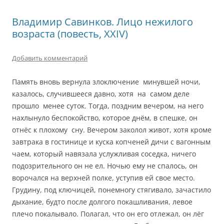
Владимир Савинков. Лицо нежилого
возраста (повесть, XXIV)
Добавить комментарий
Память вновь вернула злоключение минувшей ночи,
казалось, случившееся давно, xотя на самом деле
прошло менее суток. Тогда, поздним вечером, на него
нахлынуло беспокойство, которое днём, в спешке, он
отнёс к плохому сну. Вечером заколол живот, хотя кроме
завтрака в гостинице и куска копченей дичи с вагонным
чаем, который навязала услужливая соседка, ничего
подозрительного он не ел. Ночью ему не спалось, он
ворочался на верхней полке, уступив ей свое место.
Грудину, под ключицей, понемногу стягивало, зачастило
дыхание, будто после долгого покашливания, левое
плечо покалывало. Полагал, что он его отлежал, он лёг