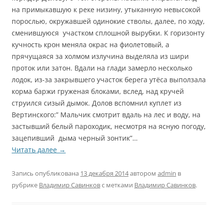
на примыкавшую к реке низину, утыканную невысокой
порослью, окружавшей одинокие стволы, далее, по ходу,
сменившуюся участком сплошной вырубки. К горизонту
кучность крон меняла окрас на фиолетовый, а
прячущаяся за холмом излучина выделяла из шири
проток или затон. Вдали на глади замерло несколько
лодок, из-за закрывшего участок берега утёса выползала
корма баржи груженая блоками, вслед, над кручей
струился сизый дымок. Долов вспомнил куплет из
Вертинского:” Мальчик смотрит вдаль на лес и воду, на
застывший белый пароходик, несмотря на ясную погоду,
зацепивший дыма черный зонтик”…
Читать далее
→
Запись опубликована
13 декабря 2014
автором
admin
в
рубрике
Владимир Савинков
с метками
Владимир Савинков
.