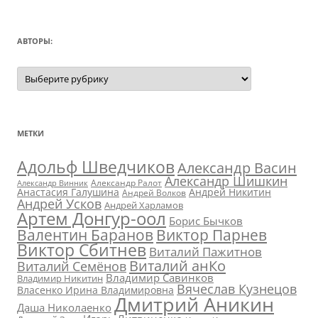
АВТОРЫ:
Авторы:
МЕТКИ
Адольф Шведчиков
Александр Васин
Александр Шишкин
Александр Ралот
Александр Винник
Анастасия Галушина
Андрей Никитин
Андрей Волков
Андрей Усков
Андрей Харламов
Артем Донгур-оол
Борис Бычков
Валентин Баранов
Виктор Парнев
Виктор Сбитнев
Виталий Пажитнов
Виталий анКо
Виталий Семёнов
Владимир Савинков
Владимир Никитин
Вячеслав Кузнецов
Власенко Ирина Владимировна
Дмитрий Аникин
Даша Николаенко