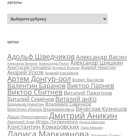
АВТОРЫ:
Авторы:
МЕТКИ
Адольф Шведчиков
Александр Васин
Александр Шишкин
Александр Ралот
Александр Винник
Анастасия Галушина
Андрей Никитин
Андрей Волков
Андрей Усков
Андрей Харламов
Артем Донгур-оол
Борис Бычков
Валентин Баранов
Виктор Парнев
Виктор Сбитнев
Виталий Пажитнов
Виталий анКо
Виталий Семёнов
Владимир Савинков
Владимир Никитин
Вячеслав Кузнецов
Власенко Ирина Владимировна
Дмитрий Аникин
Даша Николаенко
Игорь Литвиненко
Дмитрий Зуев
Ирина Иванова
Константин Комаровских
Лара Айвазян
Лариса Маркиянова
Людмила Толич