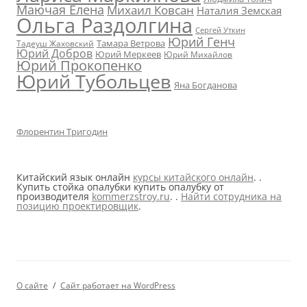
Маючая Елена
Михаил Ковсан
Наталия Земская
Ольга Раздолгина
Сергей Уткин
Юрий Генч
Тамара Ветрова
Тадеуш Жаховский
Юрий Добров
Юрий Меркеев
Юрий Михайлов
Юрий Прокопенко
Юрий Тубольцев
Яна Богданова
Флорентин Тригодин
Китайский язык онлайн
курсы китайского онлайн
. .
Купить стойка опалубки купить опалубку от
производителя
kommerzstroy.ru
. .
Найти сотрудника на
позицию проектировщик
.
О сайте
Сайт работает на WordPress