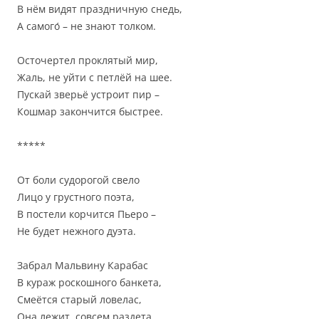
В нём видят праздничную снедь,
А самого́ – не знают толком.
Осточертел проклятый мир,
Жаль, не уйти с петлёй на шее.
Пускай зверьё устроит пир –
Кошмар закончится быстрее.
*****
От боли судорогой свело
Лицо у грустного поэта,
В постели корчится Пьеро –
Не будет нежного дуэта.
Забрал Мальвину Карабас
В кураж роскошного банкета,
Смеётся старый ловелас,
Она лежит, совсем раздета.