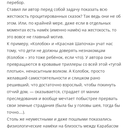
перебор.
Ставил ли автор перед собой задачу показать всю
жестокость процитированных сказок? Так ведь они не об
этом. Или, по крайней мере, даже если в отдельных
моментах есть намёк (именно намёк) на жестокость, то
это вовсе не главный мотив.
К примеру, «Колобок» и «Красная Шапочка» учат нас
тому, что дети не должны доверять незнакомцам
(Колобок – это тоже ребёнок, если что). У автора они
превращаются в кровавые триллеры со всей этой «тугой
плотью», ненасытным волком. А Колобок, просто
желавший самостоятельности и слишком рано
решивший, что достаточно взрослый, чтобы покинуть
отчий дом, — оказывается, страдает от мании
преследования и вообще мечтает побыстрее прервать
свои земные страдания (была бы у головы шея, тогда бы
точно….).
Столь же неуместными и даже пошлыми показались
физиологические намёки на близость между Карабасом