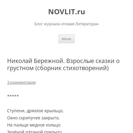
Перейти
к
NOVLIT.ru
содержимому
Блог журнала «Новая Литература»
Меню
Николай Бережной. Взрослые сказки о
грустном (сборник стихотворений)
3 комментария
*****
Ступени, дряхлое крыльцо,
Окно скрипучее закрыто,
На пальце медное кольцо
Зелёной па́тиной покрыто.