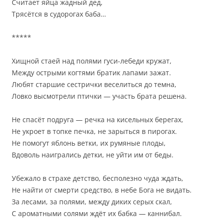
Считает яйца жадный дед,
Трясётся в судорогах баба…
*****
Хищной стаей над полями гуси-лебеди кружат,
Между острыми когтями братик лапами зажат.
Любят старшие сестрички веселиться до темна,
Ловко высмотрели птички — участь брата решена.
Не спасёт подруга — речка на кисельных берегах,
Не укроет в топке печка, не зарыться в пирогах.
Не помогут яблонь ветки, их румяные плоды,
Вдоволь наигрались детки, не уйти им от беды.
Убежало в страхе детство, бесполезно чуда ждать,
Не найти от смерти средство, в небе Бога не видать.
За лесами, за полями, между диких серых скал,
С ароматными солями ждёт их бабка — каннибал.