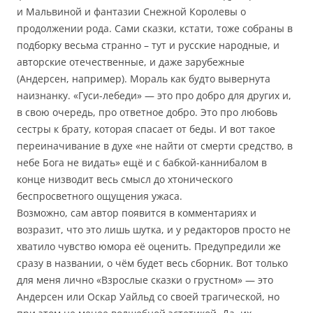
и Мальвиной и фантазии Снежной Королевы о
продолжении рода. Сами сказки, кстати, тоже собраны в
подборку весьма странно – тут и русские народные, и
авторские отечественные, и даже зарубежные
(Андерсен, например). Мораль как будто вывернута
наизнанку. «Гуси-лебеди» — это про добро для других и,
в свою очередь, про ответное добро. Это про любовь
сестры к брату, которая спасает от беды. И вот такое
переиначивание в духе «не найти от смерти средство, в
небе Бога не видать» ещё и с бабкой-каннибалом в
конце низводит весь смысл до хтонического
беспросветного ощущения ужаса.
Возможно, сам автор появится в комментариях и
возразит, что это лишь шутка, и у редакторов просто не
хватило чувство юмора её оценить. Предупредили же
сразу в названии, о чём будет весь сборник. Вот только
для меня лично «Взрослые сказки о грустном» — это
Андерсен или Оскар Уайльд со своей трагической, но