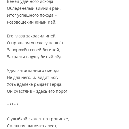
Венец удачного исхода –
Обледенелый зимний рай,
Итог успешного похода –
Розовощёкий юный Кай.
Его глаза закрасил иней,
О прошлом он слезу не льёт,
Заворожён своей богиней,
Закрался в душу битый лёд.
Удел затасканного смерда
Не для него, и, видит Бог,
Хоть вдалеке рыдает Герда,
Он счастлив – здесь его порог!
*****
С улыбкой скачет по тропинке,
Смешная шапочка алеет,