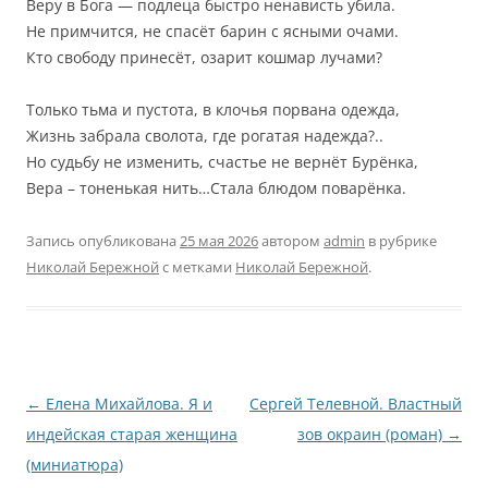
Веру в Бога — подлеца быстро ненависть убила.
Не примчится, не спасёт барин с ясными очами.
Кто свободу принесёт, озарит кошмар лучами?
Только тьма и пустота, в клочья порвана одежда,
Жизнь забрала сволота, где рогатая надежда?..
Но судьбу не изменить, счастье не вернёт Бурёнка,
Вера – тоненькая нить…Стала блюдом поварёнка.
Запись опубликована
25 мая 2026
автором
admin
в рубрике
Николай Бережной
с метками
Николай Бережной
.
Навигация
←
Елена Михайлова. Я и
Сергей Телевной. Властный
по
индейская старая женщина
зов окраин (роман)
→
записям
(миниатюра)