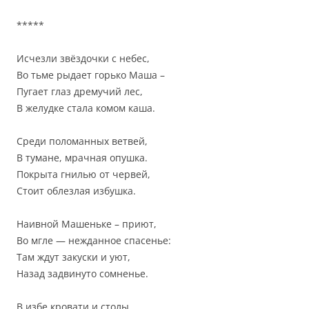
*****
Исчезли звёздочки с небес,
Во тьме рыдает горько Маша –
Пугает глаз дремучий лес,
В желудке стала комом каша.
Среди поломанных ветвей,
В тумане, мрачная опушка.
Покрыта гнилью от червей,
Стоит облезлая избушка.
Наивной Машеньке – приют,
Во мгле — нежданное спасенье:
Там ждут закуски и уют,
Назад задвинуто сомненье.
В избе кровати и столы,