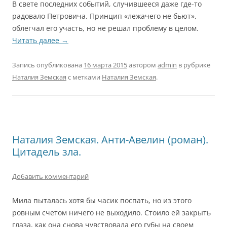
В свете последних событий, случившееся даже где-то
радовало Петровича. Принцип «лежачего не бьют»,
облегчал его участь, но не решал проблему в целом.
Читать далее
→
Запись опубликована
16 марта 2015
автором
admin
в рубрике
Наталия Земская
с метками
Наталия Земская
.
Наталия Земская. Анти-Авелин (роман).
Цитадель зла.
Добавить комментарий
Мила пыталась хотя бы часик поспать, но из этого
ровным счетом ничего не выходило. Стоило ей закрыть
глаза, как она снова чувствовала его губы на своем