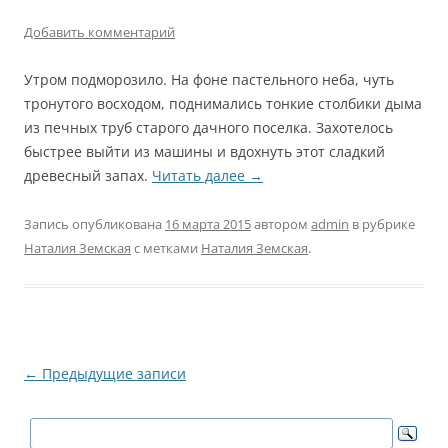
Добавить комментарий
Утром подморозило. На фоне пастельного неба, чуть
тронутого восходом, поднимались тонкие столбики дыма
из печных труб старого дачного поселка. Захотелось
быстрее выйти из машины и вдохнуть этот сладкий
древесный запах.
Читать далее
→
Запись опубликована
16 марта 2015
автором
admin
в рубрике
Наталия Земская
с метками
Наталия Земская
.
Навигация
←
Предыдущие записи
по
записям