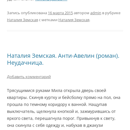
Запись опубликована
16 марта 2015
автором
admin
в рубрике
Наталия Земская
с метками
Наталия Земская
.
Наталия Земская. Анти-Авелин (роман).
Неудачница.
Добавить комментарий
Трясущимися руками Мила открыла дверь своей
квартиры. Скинув куртку и бейсболку прямо на пол, она
прошла по темному коридору к ванной. Нащупав
выключатель, щелкнула кнопкой и, зажмурившись от
яркого света, перешагнула порог. Привыкнув к свету,
она скинула с себя одежду и, набухав в джакузи