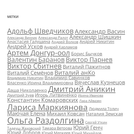
МЕТКИ
Адольф Шведчиков
Александр Васин
Александр Шишкин
Александр Ралот
Александр Винник
Анастасия Галушина
Андрей Никитин
Андрей Волков
Андрей Усков
Андрей Харламов
Артем Донгур-оол
Борис Бычков
Валентин Баранов
Виктор Парнев
Виктор Сбитнев
Виталий Пажитнов
Виталий анКо
Виталий Семёнов
Владимир Савинков
Владимир Никитин
Вячеслав Кузнецов
Власенко Ирина Владимировна
Дмитрий Аникин
Даша Николаенко
Игорь Литвиненко
Дмитрий Зуев
Ирина Иванова
Константин Комаровских
Лара Айвазян
Лариса Маркиянова
Людмила Толич
Маючая Елена
Михаил Ковсан
Наталия Земская
Ольга Раздолгина
Сергей Уткин
Юрий Генч
Тамара Ветрова
Тадеуш Жаховский
Юрий Добров
Юрий Меркеев
Юрий Михайлов