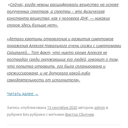
«
Сейчас, когда немцы расшифровали вещество на основе
полученных спектров, а спектры – это физическая
константа вещества, как у человека ДНК, — никаких
споров здесь больше нет».
«Детали картины отравления и развития симптомов
поражения Алексея Навального очень схожи с симптомами
Скрипалей… Тот факт, что никто кроме Алексея не
пострадал среди окружающих его людей, говорит о том,
что попытка отравить его была спланирована и
срежиссирована, и не допускала какой-либо
самодеятельности от исполнителя».
Читать далее
→
Запись опубликована
13 сентября 2020
автором
admin
в
рубрике Без рубрики с метками
Виктор Сбитнев
.