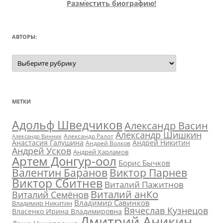
Разместить биографию!
АВТОРЫ:
Авторы:
МЕТКИ
Адольф Шведчиков
Александр Васин
Александр Шишкин
Александр Ралот
Александр Винник
Анастасия Галушина
Андрей Никитин
Андрей Волков
Андрей Усков
Андрей Харламов
Артем Донгур-оол
Борис Бычков
Валентин Баранов
Виктор Парнев
Виктор Сбитнев
Виталий Пажитнов
Виталий анКо
Виталий Семёнов
Владимир Савинков
Владимир Никитин
Вячеслав Кузнецов
Власенко Ирина Владимировна
Дмитрий Аникин