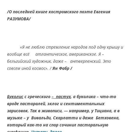
/О последней книге костромского поэта Евгения
РАЗУМОВА/
«Я не люблю стремление народов под одну крышу и
вообще всё атлантическое, американское. Я –
бельгийский художник, даже – антверпенский. Это
совсем иной космос». /
Ян Фабр /
Буколис
с греческого
– пастух
, а буколика – что-то
вроде пасторалей, эклог и сентиментальных
зарисовок. Так в живописи, — например, у Тициана, а в
музыке – у Вивальди, Скарлатти и даже Бетховена,
который как-то на спор сочинил пасторальную
симфонию.
Читать далее
→