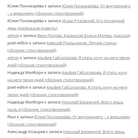
Юлия Пономарёва
к записи
Юлия Пономарёва. От внутреннего
– к внешнему (сборник стихотворений)
Юлия Пономарёва
к записи
Исаак Розовский. Его последний
день (маленькая повесть)
admin
к записи
Вера Попова. Казанская Божья Матерь (рассказ)
poet-editor
к записи
Алексей Пчельников. Летние стансы
(сборник стихотворений)
admin
к записи
Альфия Габсатарова. Я спать хочу на неге твоих
дней (сборник стихотворений)
Надежда Милборн
к записи
Альфия Габсатарова. Я спать хочу
на неге твоих дней (сборник стихотворений)
poet-editor
к записи
Альфия Габсатарова. Я спать хочу на неге
твоих дней (сборник стихотворений)
Надежда Милборн
к записи
Николай Бережной. Всего лишь
пыль я (сборник стихотворений)
fleur
к записи
Юлия Пономарёва. От внутреннего – к внешнему
(сборник стихотворений)
Александр Козырев
к записи
Николай Бережной. Всего лишь