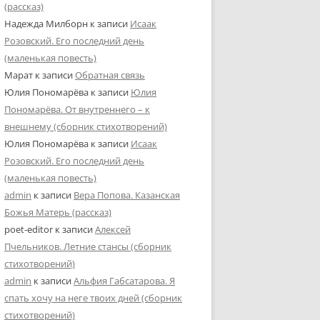
(рассказ)
Надежда Милборн
к записи
Исаак
Розовский. Его последний день
(маленькая повесть)
Марат
к записи
Обратная связь
Юлия Пономарёва
к записи
Юлия
Пономарёва. От внутреннего – к
внешнему (сборник стихотворений)
Юлия Пономарёва
к записи
Исаак
Розовский. Его последний день
(маленькая повесть)
admin
к записи
Вера Попова. Казанская
Божья Матерь (рассказ)
poet-editor
к записи
Алексей
Пчельников. Летние стансы (сборник
стихотворений)
admin
к записи
Альфия Габсатарова. Я
спать хочу на неге твоих дней (сборник
стихотворений)