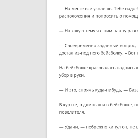
— На месте все узнаешь. Тебе надо б
расположения и попросить о помощ
— На какую тему я с ним начну разг
— Своевременно заданный вопрос, м
достал из-под него бейсболку. – Вот 
На бейсболке красовалась надпись 
убор в руки.
— И это, спрячь куда-нибудь, — Ба
В куртке, в джинсах и в бейсболке, 
повелителя.
— Удачи, — небрежно кинул он, не в