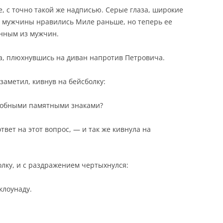
е, с точно такой же надписью. Серые глаза, широкие
е мужчины нравились Миле раньше, но теперь ее
нным из мужчин.
а, плюхнувшись на диван напротив Петровича.
заметил, кивнув на бейсболку:
добными памятными знаками?
твет на этот вопрос, — и так же кивнула на
олку, и с раздражением чертыхнулся:
клоунаду.