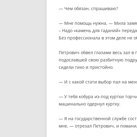
— Чем обязан, спрашиваю?
— Мне помощь нужна, — Мила замяла
– Надо «камень для гаданий» перед
Без профессионала в этом деле не об
Петрович обвел глазами весь зал в
подославшей свою разбитную подру
сидели тихо и пристойно.
— И с какой стати выбор пал на мен
— У тебя кобура из-под куртки торч
машинально одернул куртку.
— Я на государственной службе сос
мне, — отрезал Петрович, и поманил