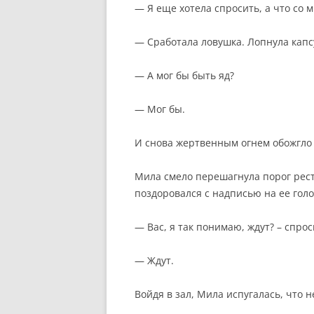
— Я еще хотела спросить, а что со 
— Сработала ловушка. Лопнула капсу
— А мог бы быть яд?
— Мог бы.
И снова жертвенным огнем обожгло 
Мила смело перешагнула порог рес
поздоровался с надписью на ее голо
— Вас, я так понимаю, ждут? – спрос
— Ждут.
Войдя в зал, Мила испугалась, что н