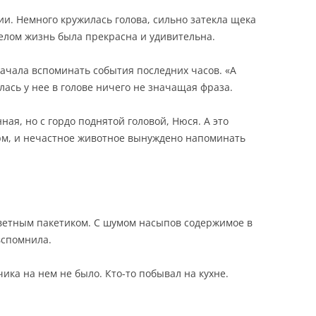
и. Немного кружилась голова, сильно затекла щека
 целом жизнь была прекрасна и удивительна.
начала вспоминать события последних часов. «А
ась у нее в голове ничего не значащая фраза.
ная, но с гордо поднятой головой, Нюся. А это
рм, и нечастное животное вынуждено напоминать
аветным пакетиком. С шумом насыпов содержимое в
 вспомнила.
чика на нем не было. Кто-то побывал на кухне.