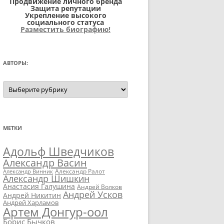
Продвижение личного бренда
Защита репутации
Укрепление высокого
социального статуса
Разместить биографию!
АВТОРЫ:
Авторы:
МЕТКИ
Адольф Шведчиков
Александр Васин
Александр Ралот
Александр Винник
Александр Шишкин
Анастасия Галушина
Андрей Волков
Андрей Усков
Андрей Никитин
Андрей Харламов
Артем Донгур-оол
Борис Бычков