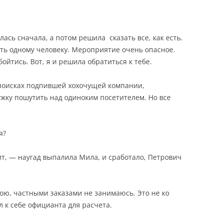
сь сначала, а потом решила сказать все, как есть.
ать одному человеку. Мероприятие очень опасное.
ойтись. Вот, я и решила обратиться к тебе.
 поисках подпившей хохочущей компании,
жку пошутить над одиноким посетителем. Но все
я?
ит, — наугад выпалила Мила, и сработало, Петрович
тою, частными заказами не занимаюсь. Это не ко
 к себе официанта для расчета.