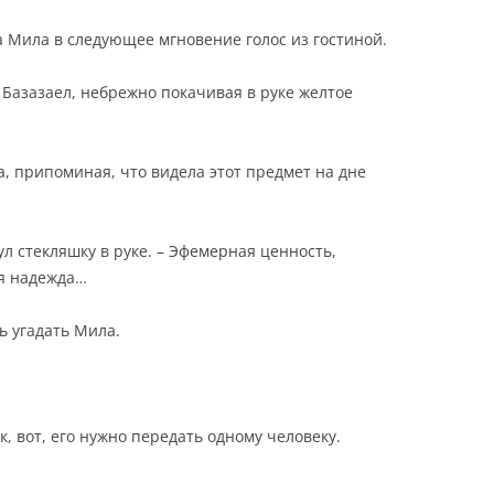
а Мила в следующее мгновение голос из гостиной.
 Базазаел, небрежно покачивая в руке желтое
а, припоминая, что видела этот предмет на дне
ул стекляшку в руке. – Эфемерная ценность,
я надежда…
ь угадать Мила.
к, вот, его нужно передать одному человеку.