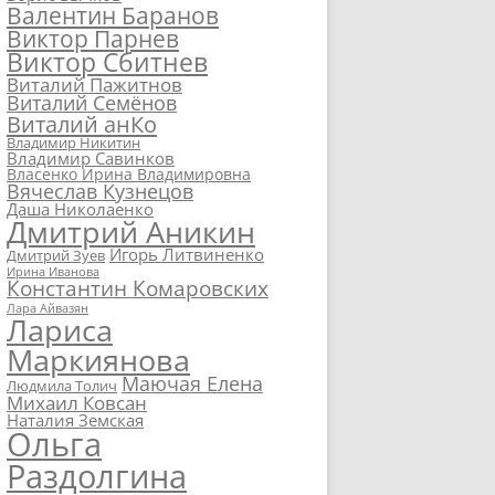
Валентин Баранов
Виктор Парнев
Виктор Сбитнев
Виталий Пажитнов
Виталий Семёнов
Виталий анКо
Владимир Никитин
Владимир Савинков
Власенко Ирина Владимировна
Вячеслав Кузнецов
Даша Николаенко
Дмитрий Аникин
Игорь Литвиненко
Дмитрий Зуев
Ирина Иванова
Константин Комаровских
Лара Айвазян
Лариса
Маркиянова
Маючая Елена
Людмила Толич
Михаил Ковсан
Наталия Земская
Ольга
Раздолгина