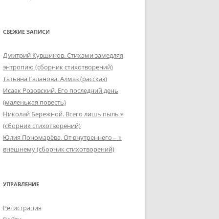
СВЕЖИЕ ЗАПИСИ
Дмитрий Кувшинов. Стихами замедляя
энтропию (сборник стихотворений)
Татьяна Галанова. Алмаз (рассказ)
Исаак Розовский. Его последний день
(маленькая повесть)
Николай Бережной. Всего лишь пыль я
(сборник стихотворений)
Юлия Пономарёва. От внутреннего – к
внешнему (сборник стихотворений)
УПРАВЛЕНИЕ
Регистрация