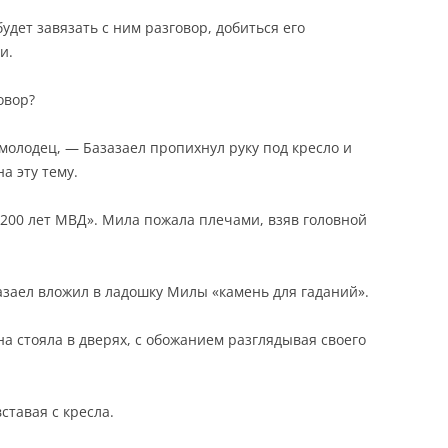
удет завязать с ним разговор, добиться его
и.
овор?
олодец, — Базазаел пропихнул руку под кресло и
на эту тему.
«200 лет МВД». Мила пожала плечами, взяв головной
зазаел вложил в ладошку Милы «камень для гаданий».
она стояла в дверях, с обожанием разглядывая своего
ставая с кресла.