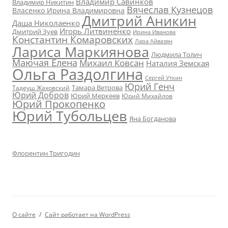
Владимир Савинков
Владимир Никитин
Вячеслав Кузнецов
Власенко Ирина Владимировна
Дмитрий Аникин
Даша Николаенко
Игорь Литвиненко
Дмитрий Зуев
Ирина Иванова
Константин Комаровских
Лара Айвазян
Лариса Маркиянова
Людмила Толич
Маючая Елена
Михаил Ковсан
Наталия Земская
Ольга Раздолгина
Сергей Уткин
Юрий Генч
Тамара Ветрова
Тадеуш Жаховский
Юрий Добров
Юрий Меркеев
Юрий Михайлов
Юрий Прокопенко
Юрий Тубольцев
Яна Богданова
Флорентин Тригодин
О сайте
Сайт работает на WordPress