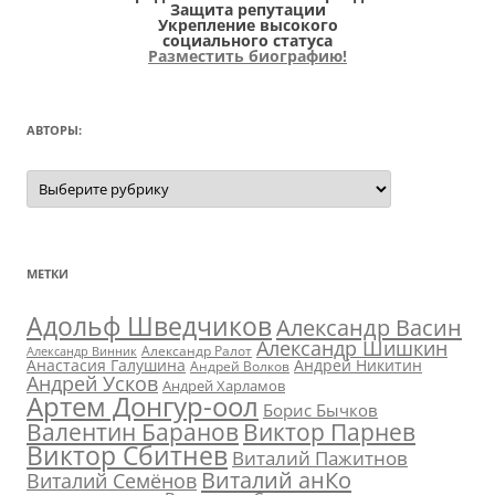
Защита репутации
Укрепление высокого
социального статуса
Разместить биографию!
АВТОРЫ:
Авторы:
МЕТКИ
Адольф Шведчиков
Александр Васин
Александр Шишкин
Александр Ралот
Александр Винник
Анастасия Галушина
Андрей Никитин
Андрей Волков
Андрей Усков
Андрей Харламов
Артем Донгур-оол
Борис Бычков
Валентин Баранов
Виктор Парнев
Виктор Сбитнев
Виталий Пажитнов
Виталий анКо
Виталий Семёнов