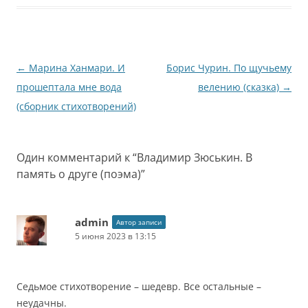
Навигация
←
Марина Ханмари. И
Борис Чурин. По щучьему
по
прошептала мне вода
велению (сказка)
→
записям
(сборник стихотворений)
Один комментарий к “
Владимир Зюськин. В
память о друге (поэма)
”
admin
Автор записи
5 июня 2023 в 13:15
Седьмое стихотворение – шедевр. Все остальные –
неудачны.