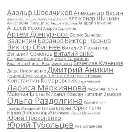
Адольф Шведчиков
Александр Васин
Александр Шишкин
Александр Ралот
Александр Винник
Анастасия Галушина
Андрей Никитин
Андрей Волков
Андрей Усков
Андрей Харламов
Артем Донгур-оол
Борис Бычков
Валентин Баранов
Виктор Парнев
Виктор Сбитнев
Виталий Пажитнов
Виталий анКо
Виталий Семёнов
Владимир Савинков
Владимир Никитин
Вячеслав Кузнецов
Власенко Ирина Владимировна
Дмитрий Аникин
Даша Николаенко
Игорь Литвиненко
Дмитрий Зуев
Ирина Иванова
Константин Комаровских
Лара Айвазян
Лариса Маркиянова
Людмила Толич
Маючая Елена
Михаил Ковсан
Наталия Земская
Ольга Раздолгина
Сергей Уткин
Юрий Генч
Тамара Ветрова
Тадеуш Жаховский
Юрий Добров
Юрий Меркеев
Юрий Михайлов
Юрий Прокопенко
Юрий Тубольцев
Яна Богданова