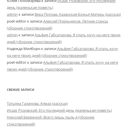
Юлия Пономарёва
к записи
Исаак Розовский. Его последний
день (маленькая повесть)
admin
к записи
Вера Попова. Казанская Божья Матерь (рассказ)
poet-editor
к записи
Алексей Пчельников. Летние стансы
(сборник стихотворений)
admin
к записи
Альфия Габсатарова. Я спать хочу на неге твоих
дней (сборник стихотворений)
Надежда Милборн
к записи
Альфия Габсатарова. Я спать хочу
на неге твоих дней (сборник стихотворений)
poet-editor
к записи
Альфия Габсатарова. Я спать хочу на неге
твоих дней (сборник стихотворений)
СВЕЖИЕ ЗАПИСИ
Татьяна Галанова. Алмаз (рассказ)
Исаак Розовский. Его последний день (маленькая повесть)
Николай Бережной. Всего лишь пыль я (сборник
стихотворений)