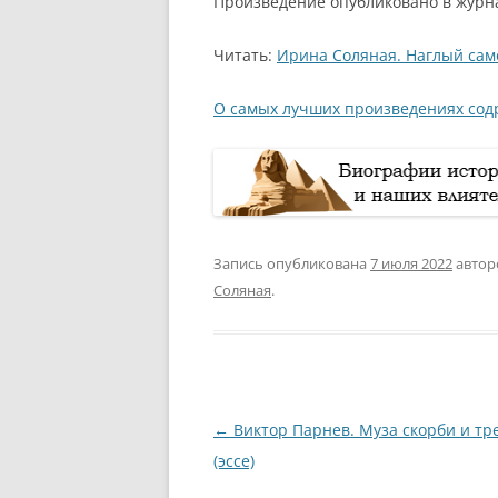
Произведение опубликовано в журна
Читать:
Ирина Соляная. Наглый само
О самых лучших произведениях сод
Запись опубликована
7 июля 2022
авто
Соляная
.
Навигация
←
Виктор Парнев. Муза скорби и тр
по
(эссе)
записям