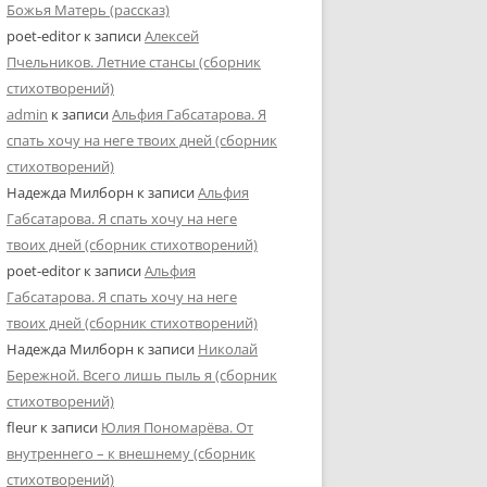
Божья Матерь (рассказ)
poet-editor
к записи
Алексей
Пчельников. Летние стансы (сборник
стихотворений)
admin
к записи
Альфия Габсатарова. Я
спать хочу на неге твоих дней (сборник
стихотворений)
Надежда Милборн
к записи
Альфия
Габсатарова. Я спать хочу на неге
твоих дней (сборник стихотворений)
poet-editor
к записи
Альфия
Габсатарова. Я спать хочу на неге
твоих дней (сборник стихотворений)
Надежда Милборн
к записи
Николай
Бережной. Всего лишь пыль я (сборник
стихотворений)
fleur
к записи
Юлия Пономарёва. От
внутреннего – к внешнему (сборник
стихотворений)