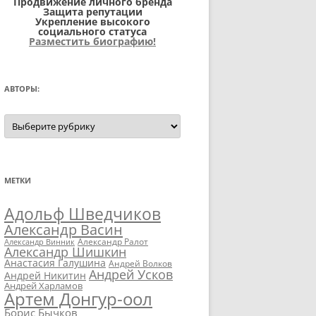
Продвижение личного бренда
Защита репутации
Укрепление высокого
социального статуса
Разместить биографию!
АВТОРЫ:
Авторы:
МЕТКИ
Адольф Шведчиков
Александр Васин
Александр Ралот
Александр Винник
Александр Шишкин
Анастасия Галушина
Андрей Волков
Андрей Усков
Андрей Никитин
Андрей Харламов
Артем Донгур-оол
Борис Бычков