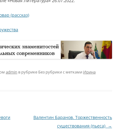
ле «Новая Литература» 26.07.2022.
вар (рассказ)
ружества
ром
admin
в рубрике Без рубрики с метками
Ирина
евоги
Валентин Баранов. Торжественность
существования (пьеса)
→