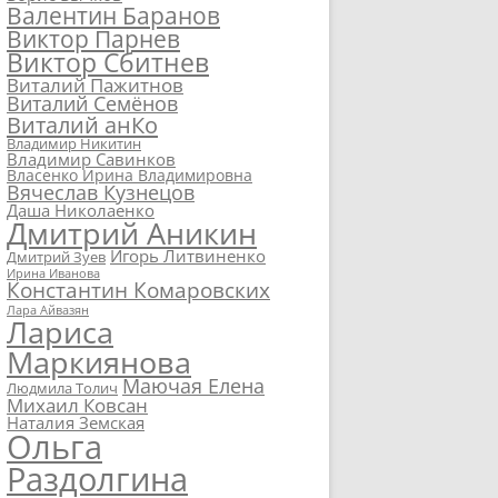
Валентин Баранов
Виктор Парнев
Виктор Сбитнев
Виталий Пажитнов
Виталий Семёнов
Виталий анКо
Владимир Никитин
Владимир Савинков
Власенко Ирина Владимировна
Вячеслав Кузнецов
Даша Николаенко
Дмитрий Аникин
Игорь Литвиненко
Дмитрий Зуев
Ирина Иванова
Константин Комаровских
Лара Айвазян
Лариса
Маркиянова
Маючая Елена
Людмила Толич
Михаил Ковсан
Наталия Земская
Ольга
Раздолгина