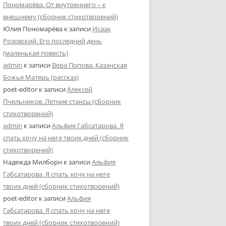
Пономарёва. От внутреннего – к
внешнему (сборник стихотворений)
Юлия Пономарёва
к записи
Исаак
Розовский. Его последний день
(маленькая повесть)
admin
к записи
Вера Попова. Казанская
Божья Матерь (рассказ)
poet-editor
к записи
Алексей
Пчельников. Летние стансы (сборник
стихотворений)
admin
к записи
Альфия Габсатарова. Я
спать хочу на неге твоих дней (сборник
стихотворений)
Надежда Милборн
к записи
Альфия
Габсатарова. Я спать хочу на неге
твоих дней (сборник стихотворений)
poet-editor
к записи
Альфия
Габсатарова. Я спать хочу на неге
твоих дней (сборник стихотворений)