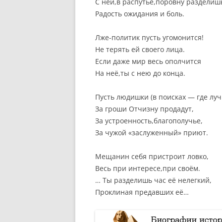
С ней,в распутье,поровну разделиш
Радость ожидания и боль.
Лже-политик пусть угомонится!
Не терять ей своего лица.
Если даже мир весь ополчится
На неё,ты с нею до конца.
Пусть людишки (в поисках — где лу
За гроши Отчизну продадут,
За устроенность,благополучье,
За чужой «заслуженный» приют.
Мещанин себя пристроит ловко,
Весь при интересе,при своём.
… Ты разделишь час её нелегкий,
Проклиная предавших её…