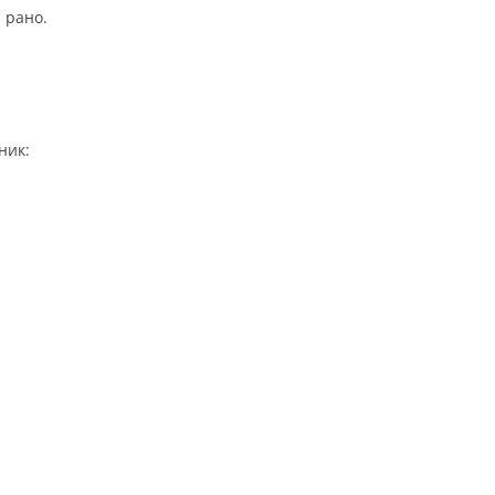
 рано.
ник: