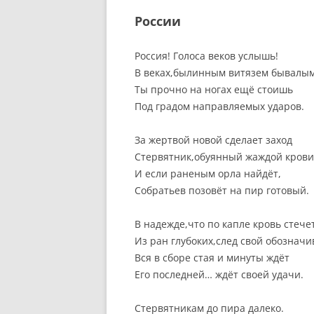
России
Россия! Голоса веков услышь!
В веках,былинным витязем бывалым
Ты прочно на ногах ещё стоишь
Под градом направляемых ударов.
За жертвой новой сделает заход
Стервятник,обуянный жаждой крови
И если раненым орла найдёт,
Собратьев позовёт на пир готовый.
В надежде,что по капле кровь стече
Из ран глубоких,след свой обозначи
Вся в сборе стая и минуты ждёт
Его последней… ждёт своей удачи.
Стервятникам до пира далеко.