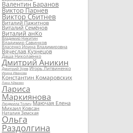
Валентин Баранов
Виктор Парнев
Виктор Сбитнев
Виталий Пажитнов
Виталий Семёнов
Виталий анКо
Владимир Никитин
Владимир Савинков
Власенко Ирина Владимировна
Вячеслав Кузнецов
Даша Николаенко
Дмитрий Аникин
Игорь Литвиненко
Дмитрий Зуев
Ирина Иванова
Константин Комаровских
Лара Айвазян
Лариса
Маркиянова
Маючая Елена
Людмила Толич
Михаил Ковсан
Наталия Земская
Ольга
Раздолгина