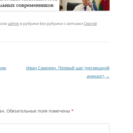
ором
admin
в рубрике Без рубрики с метками
Сергей
ник
Иван Самохин. Первый шаг (несмешной
анекдот)
→
ан.
Обязательные поля помечены
*