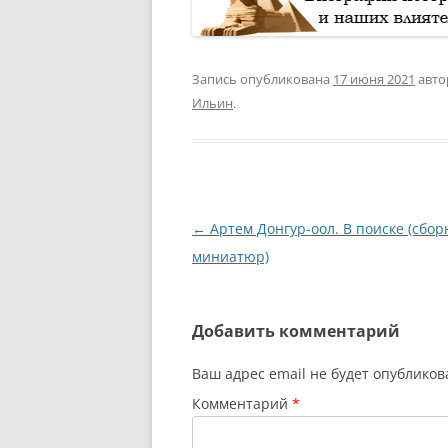
Запись опубликована
17 июня 2021
авт
Ильин
.
Навигация
←
Артем Донгур-оол. В поиске (сбор
по
миниатюр)
записям
Добавить комментарий
Ваш адрес email не будет опубликов
Комментарий
*