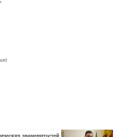
ь
чше)