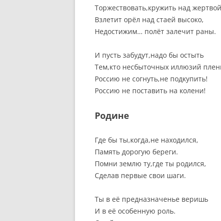
Торжествовать,кружить над жертвой
Взлетит орёл над стаей высоко,
Недостижим… полёт залечит раны.
И пусть забудут,надо бы остыть
Тем,кто несбыточных иллюзий плен
Россию не согнуть,не подкупить!
Россию не поставить на колени!
Родине
Где бы ты,когда,не находился,
Память дорогую береги.
Помни землю ту,где ты родился,
Сделав первые свои шаги.
Ты в её предназначенье веришь
И в её особенную роль.