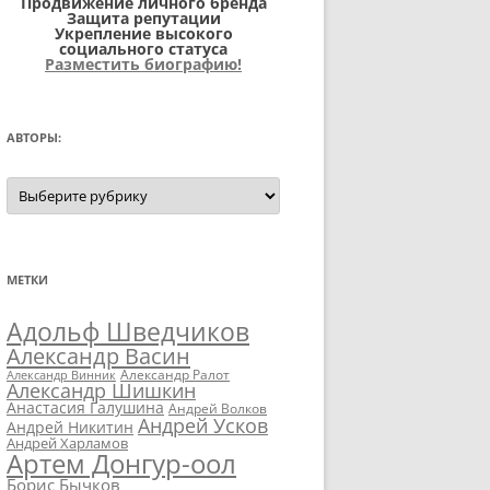
Продвижение личного бренда
Защита репутации
Укрепление высокого
социального статуса
Разместить биографию!
АВТОРЫ:
Авторы:
МЕТКИ
Адольф Шведчиков
Александр Васин
Александр Ралот
Александр Винник
Александр Шишкин
Анастасия Галушина
Андрей Волков
Андрей Усков
Андрей Никитин
Андрей Харламов
Артем Донгур-оол
Борис Бычков