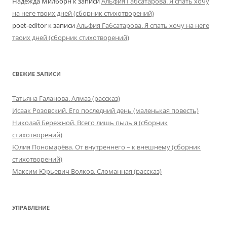
Надежда Милборн
к записи
Альфия Габсатарова. Я спать хочу
на неге твоих дней (сборник стихотворений)
poet-editor
к записи
Альфия Габсатарова. Я спать хочу на неге
твоих дней (сборник стихотворений)
СВЕЖИЕ ЗАПИСИ
Татьяна Галанова. Алмаз (рассказ)
Исаак Розовский. Его последний день (маленькая повесть)
Николай Бережной. Всего лишь пыль я (сборник
стихотворений)
Юлия Пономарёва. От внутреннего – к внешнему (сборник
стихотворений)
Максим Юрьевич Волков. Сломанная (рассказ)
УПРАВЛЕНИЕ