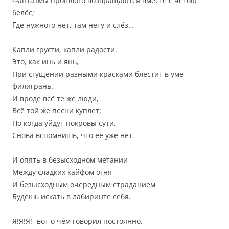
Фантазмы прошлого возвращаются вместе с четою
белёс;
Где нужного нет, там нету и слёз…
Капли грусти, капли радости.
Это, как инь и янь,
При сгущении разными красками блестит в уме
филигрань.
И вроде всё те же люди,
Всё той же песни куплет;
Но когда уйдут покровы сути,
Снова вспомнишь, что её уже нет.
И опять в безысходном метании
Между сладких кайфом огня
И безысходным очередным страданием
Будешь искать в лабиринте себя.
Я!Я!Я!- вот о чём говорил постоянно,