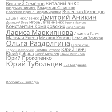
Виталий анКо
Виталий Семёнов
Владимир Савинков
Владимир Никитин
Вячеслав Кузнецов
Власенко Ирина Владимировна
Дмитрий Аникин
Даша Николаенко
Игорь Литвиненко
Дмитрий Зуев
Ирина Иванова
Константин Комаровских
Лара Айвазян
Лариса Маркиянова
Людмила Толич
Маючая Елена
Михаил Ковсан
Наталия Земская
Ольга Раздолгина
Сергей Уткин
Юрий Генч
Тамара Ветрова
Тадеуш Жаховский
Юрий Добров
Юрий Меркеев
Юрий Михайлов
Юрий Прокопенко
Юрий Тубольцев
Яна Богданова
Флорентин Тригодин