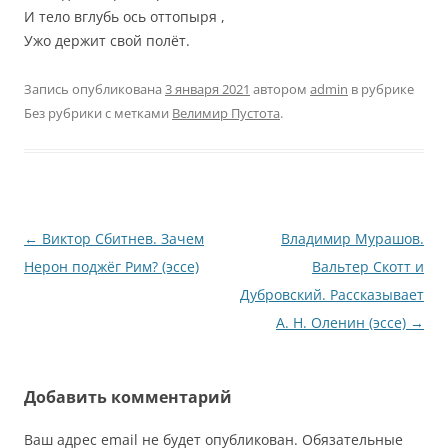
И тело вглубь ось оттопыря ,
Ужо держит свой полёт.
Запись опубликована
3 января 2021
автором
admin
в рубрике
Без рубрики с метками
Велимир Пустота
.
Навигация
←
Виктор Сбитнев. Зачем
Владимир Мурашов.
по
Нерон поджёг Рим? (эссе)
Вальтер Скотт и
записям
Дубровский. Рассказывает
А. Н. Оленин (эссе)
→
Добавить комментарий
Ваш адрес email не будет опубликован.
Обязательные