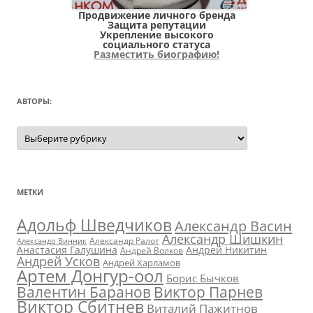
Продвижение личного бренда
Защита репутации
Укрепление высокого
социального статуса
Разместить биографию!
АВТОРЫ:
Авторы:
МЕТКИ
Адольф Шведчиков
Александр Васин
Александр Шишкин
Александр Ралот
Александр Винник
Анастасия Галушина
Андрей Никитин
Андрей Волков
Андрей Усков
Андрей Харламов
Артем Донгур-оол
Борис Бычков
Валентин Баранов
Виктор Парнев
Виктор Сбитнев
Виталий Пажитнов