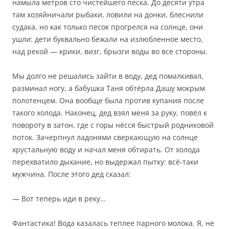
намыла метров сто чистейшего песка. До десяти утра
там хозяйничали рыбаки, ловили на донки, блеснили
судака, но как только песок прогрелся на солнце, они
ушли: дети буквально бежали на излюбленное место,
над рекой — крики, визг, брызги воды во все стороны.
Мы долго не решались зайти в воду, дед помалкивал,
разминал ногу, а бабушка Таня обтёрла Дашу мокрым
полотенцем. Она вообще была против купания после
такого холода. Наконец, дед взял меня за руку, повёл к
повороту в затон, где с горы нёсся быстрый родниковой
поток. Зачерпнул ладонями сверкающую на солнце
хрустальную воду и начал меня обтирать. От холода
перехватило дыхание, но выдержал пытку: всё-таки
мужчина. После этого дед сказал:
— Вот теперь иди в реку…
Фантастика! Вода казалась теплее парного молока. Я, не