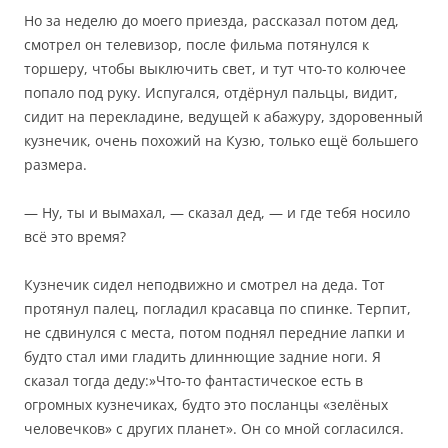
Но за неделю до моего приезда, рассказал потом дед,
смотрел он телевизор, после фильма потянулся к
торшеру, чтобы выключить свет, и тут что-то колючее
попало под руку. Испугался, отдёрнул пальцы, видит,
сидит на перекладине, ведущей к абажуру, здоровенный
кузнечик, очень похожий на Кузю, только ещё большего
размера.
— Ну, ты и вымахал, — сказал дед, — и где тебя носило
всё это время?
Кузнечик сидел неподвижно и смотрел на деда. Тот
протянул палец, погладил красавца по спинке. Терпит,
не сдвинулся с места, потом поднял передние лапки и
будто стал ими гладить длиннющие задние ноги. Я
сказал тогда деду:»Что-то фантастическое есть в
огромных кузнечиках, будто это посланцы «зелёных
человечков» с других планет». Он со мной согласился.