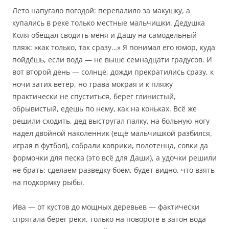
Лето напугало погодой: перевалило за макушку, а
купались в реке только местные мальчишки. Дедушка
Коля обещал сводить меня и Дашу на самодельный
пляж: «как только, так сразу…» Я понимал его юмор, куда
пойдёшь, если вода — не выше семнадцати градусов. И
вот второй день — солнце, дожди прекратились сразу, к
ночи затих ветер, но трава мокрая и к пляжу
практически не спуститься, берег глинистый,
обрывистый, едешь по нему, как на коньках. Всё же
решили сходить, дед выстругал палку, на больную ногу
надел двойной наколенник (ещё мальчишкой разбился,
играя в футбол), собрали коврики, полотенца, совки да
формочки для песка (это всё для Даши), а удочки решили
не брать: сделаем разведку боем, будет видно, что взять
на подкормку рыбы.
Ива — от кустов до мощных деревьев — фактически
спрятала берег реки, только на повороте в затон вода