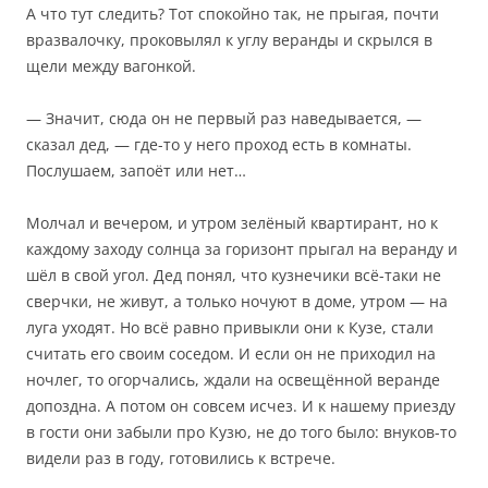
А что тут следить? Тот спокойно так, не прыгая, почти
вразвалочку, проковылял к углу веранды и скрылся в
щели между вагонкой.
— Значит, сюда он не первый раз наведывается, —
сказал дед, — где-то у него проход есть в комнаты.
Послушаем, запоёт или нет…
Молчал и вечером, и утром зелёный квартирант, но к
каждому заходу солнца за горизонт прыгал на веранду и
шёл в свой угол. Дед понял, что кузнечики всё-таки не
сверчки, не живут, а только ночуют в доме, утром — на
луга уходят. Но всё равно привыкли они к Кузе, стали
считать его своим соседом. И если он не приходил на
ночлег, то огорчались, ждали на освещённой веранде
допоздна. А потом он совсем исчез. И к нашему приезду
в гости они забыли про Кузю, не до того было: внуков-то
видели раз в году, готовились к встрече.