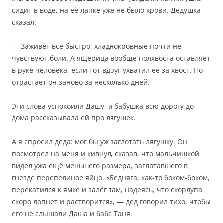
сидит в воде, на её лапке уже не было крови. Дедушка
сказал:
— Заживёт всё быстро, хладнокровные почти не
чувствуют боли. А ящерица вообще полхвоста оставляет
в руке человека, если тот вдруг ухватил её за хвост. Но
отрастает он заново за несколько дней.
Эти слова успокоили Дашу, и бабушка всю дорогу до
дома рассказывала ей про лягушек.
А я спросил деда: мог бы уж заглотать лягушку. Он
посмотрел на меня и кивнул, сказав, что мальчишкой
видел ужа ещё меньшего размера, заглотавшего в
гнезде перепелиное яйцо. «Бедняга, как-то боком-боком,
перекатился к ямке и залёг там, надеясь, что скорлупа
скоро лопнет и растворится», — дед говорил тихо, чтобы
его не слышали Даша и баба Таня.