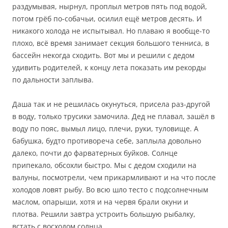
раздумывая, нырнул, проплыл метров пять под водой,
потом грёб по-собачьи, осилил ещё метров десять. И
никакого холода не испытывал. Но плаваю я вообще-то
плохо, всё время занимает секция большого тенниса, в
бассейн некогда сходить. Вот мы и решили с дедом
удивить родителей, к концу лета показать им рекорды
по дальности заплыва.
Даша так и не решилась окунуться, присела раз-другой
в воду, только трусики замочила. Дед не плавал, зашёл в
воду по пояс, вымыл лицо, плечи, руки, туловище. А
бабушка, будто противореча себе, заплыла довольно
далеко, почти до фарватерных буйков. Солнце
припекало, обсохли быстро. Мы с дедом сходили на
валуны, посмотрели, чем прикармливают и на что после
холодов ловят рыбу. Во всю шло тесто с подсолнечным
маслом, опарыши, хотя и на червя брали окуни и
плотва. Решили завтра устроить большую рыбалку,
встать с восходом солнца.