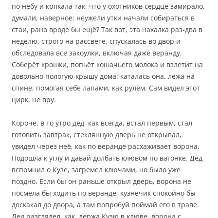
по небу и крякала так, что у охотников сердце замирало,
думали, наверное: неужели утки начали собираться в
стаи, рано вроде бы ещё? Так вот, эта нахалка раз-два в
неделю, строго на рассвете, спускалась во двор и
обследовала все закоулки, включая даже веранду.
Соберёт крошки, попьёт кошачьего молока и взлетит на
довольно пологую крышу дома: каталась она, лёжа на
спине, помогая себе лапами, как рулём. Сам видел этот
цирк, не вру.
Короче, в то утро дед, как всегда, встал первым, стал
готовить завтрак, стеклянную дверь не открывал,
увидел через неё, как по веранде расхаживает ворона.
Подошла к углу и давай долбать клювом по вагонке. Дед
вспомнил о Кузе, загремел ключами, но было уже
поздно. Если бы он раньше открыл дверь, ворона не
посмела бы ходить по веранде, кузнечик спокойно бы
доскакал до двора, а там попробуй поймай его в траве.
Дед разглядел, как, держа Кузю в клюве, ворона с