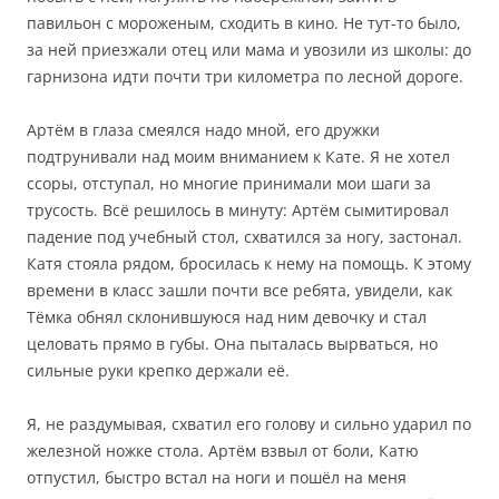
павильон с мороженым, сходить в кино. Не тут-то было,
за ней приезжали отец или мама и увозили из школы: до
гарнизона идти почти три километра по лесной дороге.
Артём в глаза смеялся надо мной, его дружки
подтрунивали над моим вниманием к Кате. Я не хотел
ссоры, отступал, но многие принимали мои шаги за
трусость. Всё решилось в минуту: Артём сымитировал
падение под учебный стол, схватился за ногу, застонал.
Катя стояла рядом, бросилась к нему на помощь. К этому
времени в класс зашли почти все ребята, увидели, как
Тёмка обнял склонившуюся над ним девочку и стал
целовать прямо в губы. Она пыталась вырваться, но
сильные руки крепко держали её.
Я, не раздумывая, схватил его голову и сильно ударил по
железной ножке стола. Артём взвыл от боли, Катю
отпустил, быстро встал на ноги и пошёл на меня