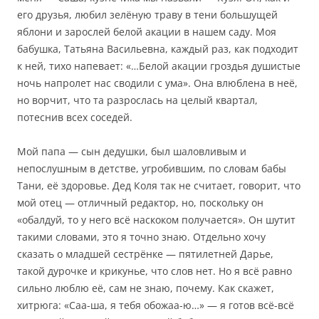
его друзья, любил зелёную траву в тени большущей
яблони и зарослей белой акации в нашем саду. Моя
бабушка, Татьяна Васильевна, каждый раз, как подходит
к ней, тихо напевает: «…Белой акации гроздья душистые
ночь напролет нас сводили с ума». Она влюблена в неё,
но ворчит, что та разрослась на целый квартал,
потеснив всех соседей.
Мой папа — сын дедушки, был шаловливым и
непослушным в детстве, угробившим, по словам бабы
Тани, её здоровье. Дед Коля так не считает, говорит, что
мой отец — отличный редактор, но, поскольку он
«обалдуй, то у него всё наскоком получается». Он шутит
такими словами, это я точно знаю. Отдельно хочу
сказать о младшей сестрёнке — пятилетней Дарье,
такой дурочке и крикунье, что слов нет. Но я всё равно
сильно люблю её, сам не знаю, почему. Как скажет,
хитрюга: «Саа-ша, я тебя обожаа-ю…» — я готов всё-всё