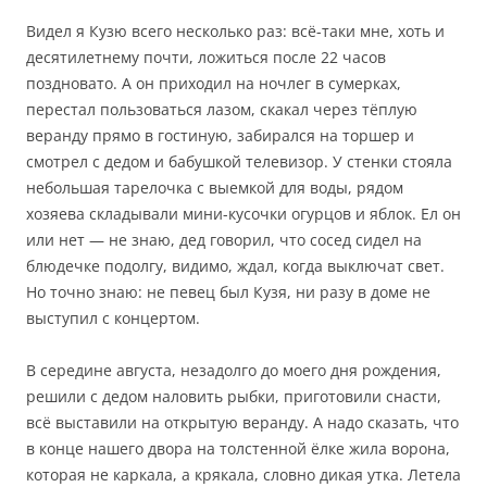
Видел я Кузю всего несколько раз: всё-таки мне, хоть и
десятилетнему почти, ложиться после 22 часов
поздновато. А он приходил на ночлег в сумерках,
перестал пользоваться лазом, скакал через тёплую
веранду прямо в гостиную, забирался на торшер и
смотрел с дедом и бабушкой телевизор. У стенки стояла
небольшая тарелочка с выемкой для воды, рядом
хозяева складывали мини-кусочки огурцов и яблок. Ел он
или нет — не знаю, дед говорил, что сосед сидел на
блюдечке подолгу, видимо, ждал, когда выключат свет.
Но точно знаю: не певец был Кузя, ни разу в доме не
выступил с концертом.
В середине августа, незадолго до моего дня рождения,
решили с дедом наловить рыбки, приготовили снасти,
всё выставили на открытую веранду. А надо сказать, что
в конце нашего двора на толстенной ёлке жила ворона,
которая не каркала, а крякала, словно дикая утка. Летела