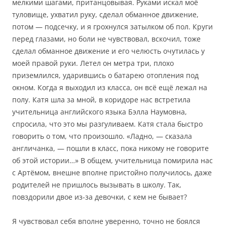
мелкими шагами, пританцовывая. Руками искал моё
туловище, ухватил руку, сделал обманное движение,
потом — подсечку, и я грохнулся затылком об пол. Круги
перед глазами, но боли не чувствовал, вскочил, тоже
сделал обманное движение и его челюсть очутилась у
моей правой руки. Летел он метра три, плохо
приземлился, ударившись о батарею отопления под
окном. Когда я выходил из класса, он всё ещё лежал на
полу. Катя шла за мной, в коридоре нас встретила
учительница английского языка Бэлла Наумовна,
спросила, что это мы разгуливаем. Катя стала быстро
говорить о том, что произошло. «Ладно, — сказала
англичанка, — пошли в класс, пока никому не говорите
об этой истории…» В общем, учительница помирила нас
с Артёмом, внешне вполне пристойно получилось, даже
родителей не пришлось вызывать в школу. Так,
повздорили двое из-за девочки, с кем не бывает?
Я чувствовал себя вполне уверенно, точно не боялся