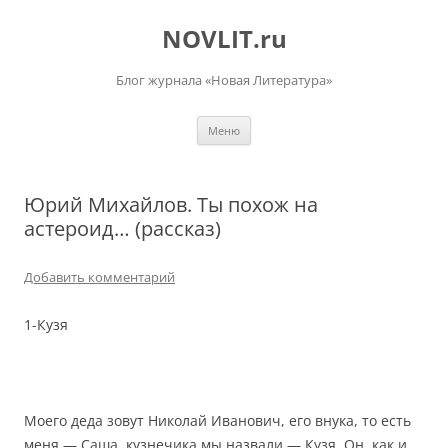
Перейти
к
NOVLIT.ru
содержимому
Блог журнала «Новая Литература»
Меню
Юрий Михайлов. Ты похож на
астероид… (рассказ)
Добавить комментарий
1-Кузя
Моего деда зовут Николай Иванович, его внука, то есть
меня — Саша, кузнечика мы назвали — Кузя. Он, как и