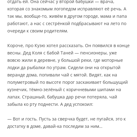
отдать ей. Она сейчас у второй бабушки — врача,
которая со знакомым логопедом исправляют её речь. А
так мы, вообще-то, живём в другом городе, мама и папа
работают, а нас с сестрёнкой подбрасывают на лето по
очереди к своим родителям.
Короче, про Кузю хотел рассказать. Он появился в конце
весны. Дед Коля с бабой Таней — пенсионеры, уже
вовсю жили в деревне, у большой реки, где моторные
лодки да рыбалки по утрам. Сидели они на открытой
веранде дома, попивали чай с мятой. Видят, как на
полуметровый по высоте порог заскакивает большущий
кузнечик, тёмно-зелёный с коричневыми шипами на
лапах. Страшный, бабушка дар речи потеряла, чай
забыла ко рту поднести. А дед успокоил:
— Вот и гость. Пусть за сверчка будет, не пугайся, это к
достатку в доме, давай-ка последим за ним…