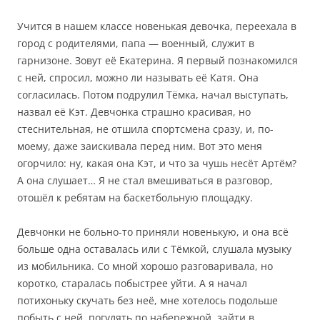
Учится в нашем классе новенькая девочка, переехала в
город с родителями, папа — военный, служит в
гарнизоне. Зовут её Екатерина. Я первый познакомился
с ней, спросил, можно ли называть её Катя. Она
согласилась. Потом подрулил Тёмка, начал выступать,
назвал её Кэт. Девчонка страшно красивая, но
стеснительная, не отшила спортсмена сразу, и, по-
моему, даже заискивала перед ним. Вот это меня
огорчило: ну, какая она Кэт, и что за чушь несёт Артём?
А она слушает… Я не стал вмешиваться в разговор,
отошёл к ребятам на баскетбольную площадку.
Девчонки не больно-то приняли новенькую, и она всё
больше одна оставалась или с Тёмкой, слушала музыку
из мобильника. Со мной хорошо разговаривала, но
коротко, старалась побыстрее уйти. А я начал
потихоньку скучать без неё, мне хотелось подольше
побыть с ней, погулять по набережной, зайти в