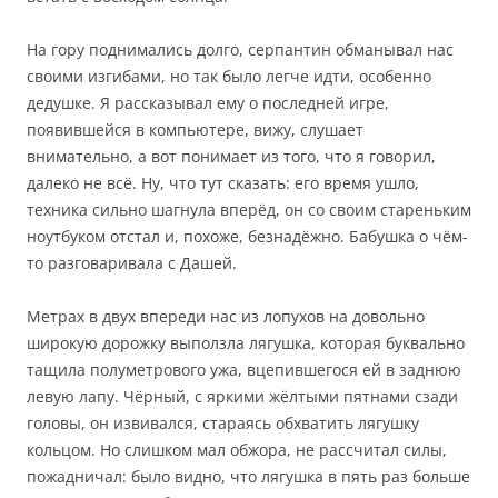
На гору поднимались долго, серпантин обманывал нас
своими изгибами, но так было легче идти, особенно
дедушке. Я рассказывал ему о последней игре,
появившейся в компьютере, вижу, слушает
внимательно, а вот понимает из того, что я говорил,
далеко не всё. Ну, что тут сказать: его время ушло,
техника сильно шагнула вперёд, он со своим стареньким
ноутбуком отстал и, похоже, безнадёжно. Бабушка о чём-
то разговаривала с Дашей.
Метрах в двух впереди нас из лопухов на довольно
широкую дорожку выползла лягушка, которая буквально
тащила полуметрового ужа, вцепившегося ей в заднюю
левую лапу. Чёрный, с яркими жёлтыми пятнами сзади
головы, он извивался, стараясь обхватить лягушку
кольцом. Но слишком мал обжора, не рассчитал силы,
пожадничал: было видно, что лягушка в пять раз больше