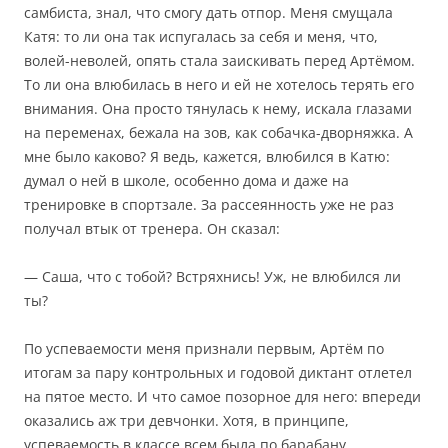
самбиста, знал, что смогу дать отпор. Меня смущала
Катя: то ли она так испугалась за себя и меня, что,
волей-неволей, опять стала заискивать перед Артёмом.
То ли она влюбилась в него и ей не хотелось терять его
внимания. Она просто тянулась к нему, искала глазами
на переменах, бежала на зов, как собачка-дворняжка. А
мне было каково? Я ведь, кажется, влюбился в Катю:
думал о ней в школе, особенно дома и даже на
тренировке в спортзале. За рассеянность уже не раз
получал втык от тренера. Он сказал:
— Саша, что с тобой? Встряхнись! Уж, не влюбился ли
ты?
По успеваемости меня признали первым, Артём по
итогам за пару контрольных и годовой диктант отлетел
на пятое место. И что самое позорное для него: впереди
оказались аж три девчонки. Хотя, в принципе,
успеваемость в классе всем была по барабану.