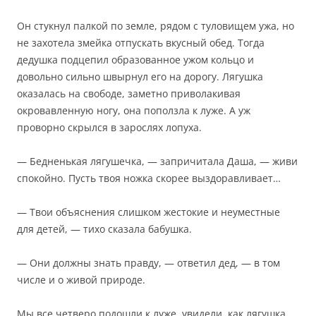
Он стукнул палкой по земле, рядом с туловищем ужа, но
не захотела змейка отпускать вкусный обед. Тогда
дедушка подцепил образованное ужом кольцо и
довольно сильно швырнул его на дорогу. Лягушка
оказалась на свободе, заметно приволакивая
окровавленную ногу, она поползла к луже. А уж
проворно скрылся в зарослях лопуха.
— Бедненькая лягушечка, — запричитала Даша, — живи
спокойно. Пусть твоя ножка скорее выздоравливает…
— Твои объяснения слишком жестокие и неуместные
для детей, — тихо сказала бабушка.
— Они должны знать правду, — ответил дед, — в том
числе и о живой природе.
Мы все четверо подошли к луже, увидели, как лягушка