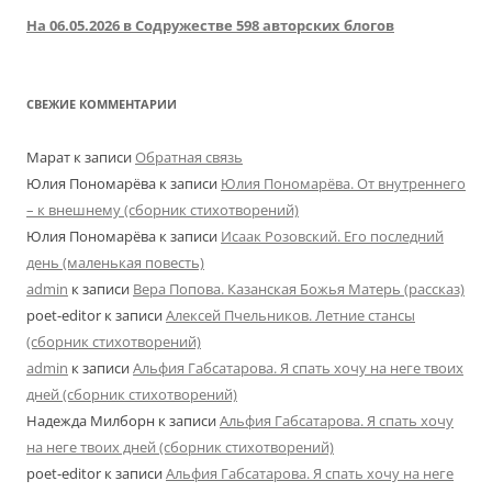
На 06.05.2026 в Содружестве 598 авторских блогов
СВЕЖИЕ КОММЕНТАРИИ
Марат
к записи
Обратная связь
Юлия Пономарёва
к записи
Юлия Пономарёва. От внутреннего
– к внешнему (сборник стихотворений)
Юлия Пономарёва
к записи
Исаак Розовский. Его последний
день (маленькая повесть)
admin
к записи
Вера Попова. Казанская Божья Матерь (рассказ)
poet-editor
к записи
Алексей Пчельников. Летние стансы
(сборник стихотворений)
admin
к записи
Альфия Габсатарова. Я спать хочу на неге твоих
дней (сборник стихотворений)
Надежда Милборн
к записи
Альфия Габсатарова. Я спать хочу
на неге твоих дней (сборник стихотворений)
poet-editor
к записи
Альфия Габсатарова. Я спать хочу на неге