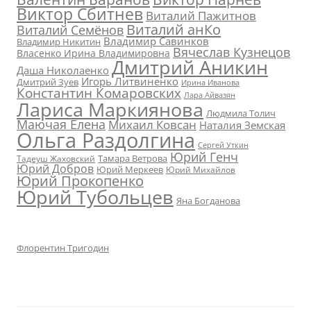
Виктор Сбитнев
Виталий Пажитнов
Виталий анКо
Виталий Семёнов
Владимир Савинков
Владимир Никитин
Вячеслав Кузнецов
Власенко Ирина Владимировна
Дмитрий Аникин
Даша Николаенко
Игорь Литвиненко
Дмитрий Зуев
Ирина Иванова
Константин Комаровских
Лара Айвазян
Лариса Маркиянова
Людмила Толич
Маючая Елена
Михаил Ковсан
Наталия Земская
Ольга Раздолгина
Сергей Уткин
Юрий Генч
Тамара Ветрова
Тадеуш Жаховский
Юрий Добров
Юрий Меркеев
Юрий Михайлов
Юрий Прокопенко
Юрий Тубольцев
Яна Богданова
Флорентин Тригодин