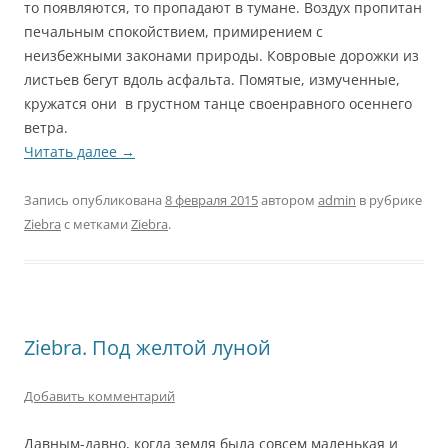
то появляются, то пропадают в тумане. Воздух пропитан
печальным спокойствием, примирением с
неизбежными законами природы. Ковровые дорожки из
листьев бегут вдоль асфальта. Помятые, измученные,
кружатся они в грустном танце своенравного осеннего
ветра.
Читать далее
→
Запись опубликована
8 февраля 2015
автором
admin
в рубрике
Ziebra
с метками
Ziebra
.
Ziebra. Под желтой луной
Добавить комментарий
Давным-давно, когда земля была совсем маленькая и