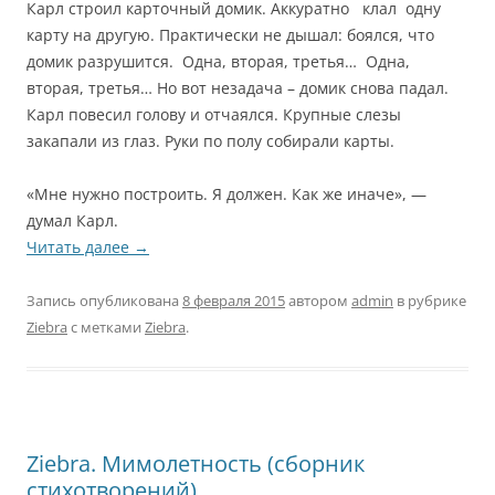
Карл строил карточный домик. Аккуратно клал одну
карту на другую. Практически не дышал: боялся, что
домик разрушится. Одна, вторая, третья… Одна,
вторая, третья… Но вот незадача – домик снова падал.
Карл повесил голову и отчаялся. Крупные слезы
закапали из глаз. Руки по полу собирали карты.
«Мне нужно построить. Я должен. Как же иначе», —
думал Карл.
Читать далее
→
Запись опубликована
8 февраля 2015
автором
admin
в рубрике
Ziebra
с метками
Ziebra
.
Ziebra. Мимолетность (сборник
стихотворений)