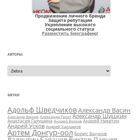
Продвижение личного бренда
Защита репутации
Укрепление высокого
социального статуса
Разместить биографию!
АВТОРЫ:
Авторы:
МЕТКИ
Адольф Шведчиков
Александр Васин
Александр Шишкин
Александр Ралот
Александр Винник
Анастасия Галушина
Андрей Никитин
Андрей Волков
Андрей Усков
Андрей Харламов
Артем Донгур-оол
Борис Бычков
Валентин Баранов
Виктор Парнев