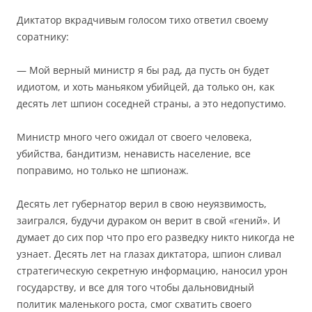
Диктатор вкрадчивым голосом тихо ответил своему
соратнику:
— Мой верный министр я бы рад, да пусть он будет
идиотом, и хоть маньяком убийцей, да только он, как
десять лет шпион соседней страны, а это недопустимо.
Министр много чего ожидал от своего человека,
убийства, бандитизм, ненависть население, все
поправимо, но только не шпионаж.
Десять лет губернатор верил в свою неуязвимость,
заигрался, будучи дураком он верит в свой «гений». И
думает до сих пор что про его разведку никто никогда не
узнает. Десять лет на глазах диктатора, шпион сливал
стратегическую секретную информацию, наносил урон
государству, и все для того чтобы дальновидный
политик маленького роста, смог схватить своего