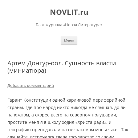
Перейти
к
NOVLIT.ru
содержимому
Блог журнала «Новая Литература»
Меню
Артем Донгур-оол. Сущность власти
(миниатюра)
Добавить комментарий
Гарант Конституции одной карликовой периферийной
страны, где про народ никто никогда не слышал, до ли
на южном, а скорее всего на северном полушарии,
простите меня я в школу ходил «Христа ради», и
географию преподавали на незнакомом мне языке.
Так
слушайте, встречался глава государство со своим