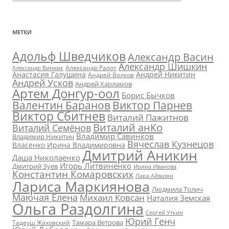
МЕТКИ
Адольф Шведчиков
Александр Васин
Александр Шишкин
Александр Ралот
Александр Винник
Анастасия Галушина
Андрей Никитин
Андрей Волков
Андрей Усков
Андрей Харламов
Артем Донгур-оол
Борис Бычков
Валентин Баранов
Виктор Парнев
Виктор Сбитнев
Виталий Пажитнов
Виталий анКо
Виталий Семёнов
Владимир Савинков
Владимир Никитин
Вячеслав Кузнецов
Власенко Ирина Владимировна
Дмитрий Аникин
Даша Николаенко
Игорь Литвиненко
Дмитрий Зуев
Ирина Иванова
Константин Комаровских
Лара Айвазян
Лариса Маркиянова
Людмила Толич
Маючая Елена
Михаил Ковсан
Наталия Земская
Ольга Раздолгина
Сергей Уткин
Юрий Генч
Тамара Ветрова
Тадеуш Жаховский