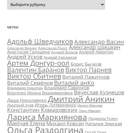
Авторы:
МЕТКИ
Адольф Шведчиков
Александр Васин
Александр Шишкин
Александр Ралот
Александр Винник
Анастасия Галушина
Андрей Никитин
Андрей Волков
Андрей Усков
Андрей Харламов
Артем Донгур-оол
Борис Бычков
Валентин Баранов
Виктор Парнев
Виктор Сбитнев
Виталий Пажитнов
Виталий анКо
Виталий Семёнов
Владимир Савинков
Владимир Никитин
Вячеслав Кузнецов
Власенко Ирина Владимировна
Дмитрий Аникин
Даша Николаенко
Игорь Литвиненко
Дмитрий Зуев
Ирина Иванова
Константин Комаровских
Лара Айвазян
Лариса Маркиянова
Людмила Толич
Маючая Елена
Михаил Ковсан
Наталия Земская
Ольга Раздолгина
Сергей Уткин