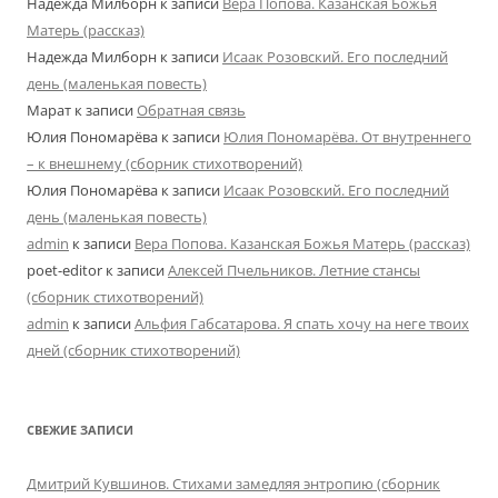
Надежда Милборн
к записи
Вера Попова. Казанская Божья
Матерь (рассказ)
Надежда Милборн
к записи
Исаак Розовский. Его последний
день (маленькая повесть)
Марат
к записи
Обратная связь
Юлия Пономарёва
к записи
Юлия Пономарёва. От внутреннего
– к внешнему (сборник стихотворений)
Юлия Пономарёва
к записи
Исаак Розовский. Его последний
день (маленькая повесть)
admin
к записи
Вера Попова. Казанская Божья Матерь (рассказ)
poet-editor
к записи
Алексей Пчельников. Летние стансы
(сборник стихотворений)
admin
к записи
Альфия Габсатарова. Я спать хочу на неге твоих
дней (сборник стихотворений)
СВЕЖИЕ ЗАПИСИ
Дмитрий Кувшинов. Стихами замедляя энтропию (сборник