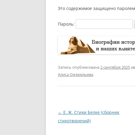
Это содержимое защищено паролем. 
Пароль:
Запись опубликована
2 сентября 2025
а
Алиса Ожерельева
.
Навигация
←
Е. Ж. Стихи Белке (сборник
по
стихотворений)
записям