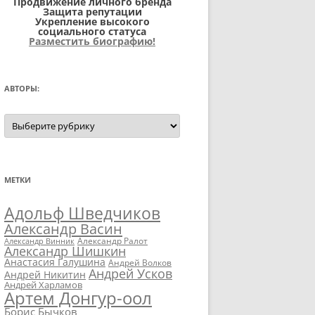
Продвижение личного бренда
Защита репутации
Укрепление высокого
социального статуса
Разместить биографию!
АВТОРЫ:
Авторы:
МЕТКИ
Адольф Шведчиков
Александр Васин
Александр Ралот
Александр Винник
Александр Шишкин
Анастасия Галушина
Андрей Волков
Андрей Усков
Андрей Никитин
Андрей Харламов
Артем Донгур-оол
Борис Бычков