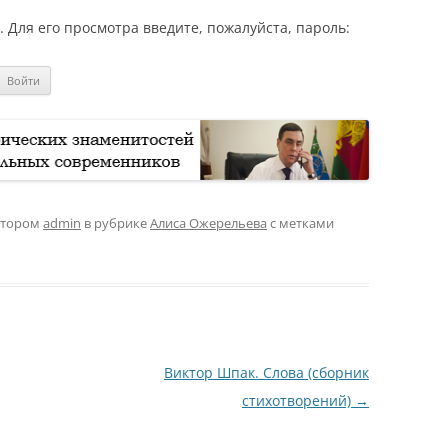
Для его просмотра введите, пожалуйста, пароль:
втором
admin
в рубрике
Алиса Ожерельева
с метками
Виктор Шпак. Слова (сборник
стихотворений)
→