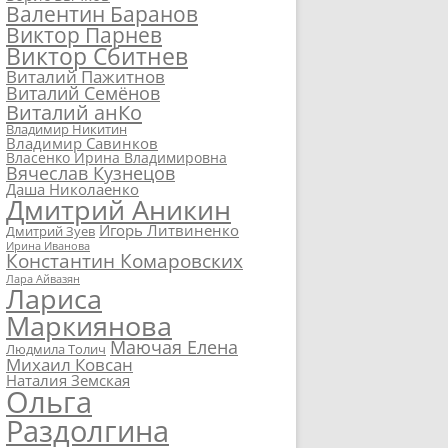
Валентин Баранов
Виктор Парнев
Виктор Сбитнев
Виталий Пажитнов
Виталий Семёнов
Виталий анКо
Владимир Никитин
Владимир Савинков
Власенко Ирина Владимировна
Вячеслав Кузнецов
Даша Николаенко
Дмитрий Аникин
Игорь Литвиненко
Дмитрий Зуев
Ирина Иванова
Константин Комаровских
Лара Айвазян
Лариса
Маркиянова
Маючая Елена
Людмила Толич
Михаил Ковсан
Наталия Земская
Ольга
Раздолгина