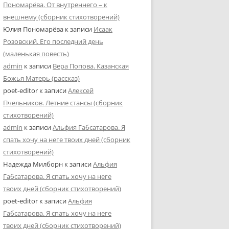
Пономарёва. От внутреннего – к
внешнему (сборник стихотворений)
Юлия Пономарёва
к записи
Исаак
Розовский. Его последний день
(маленькая повесть)
admin
к записи
Вера Попова. Казанская
Божья Матерь (рассказ)
poet-editor
к записи
Алексей
Пчельников. Летние стансы (сборник
стихотворений)
admin
к записи
Альфия Габсатарова. Я
спать хочу на неге твоих дней (сборник
стихотворений)
Надежда Милборн
к записи
Альфия
Габсатарова. Я спать хочу на неге
твоих дней (сборник стихотворений)
poet-editor
к записи
Альфия
Габсатарова. Я спать хочу на неге
твоих дней (сборник стихотворений)