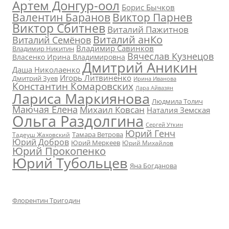
Артем Донгур-оол
Борис Бычков
Валентин Баранов
Виктор Парнев
Виктор Сбитнев
Виталий Пажитнов
Виталий анКо
Виталий Семёнов
Владимир Савинков
Владимир Никитин
Вячеслав Кузнецов
Власенко Ирина Владимировна
Дмитрий Аникин
Даша Николаенко
Игорь Литвиненко
Дмитрий Зуев
Ирина Иванова
Константин Комаровских
Лара Айвазян
Лариса Маркиянова
Людмила Толич
Маючая Елена
Михаил Ковсан
Наталия Земская
Ольга Раздолгина
Сергей Уткин
Юрий Генч
Тамара Ветрова
Тадеуш Жаховский
Юрий Добров
Юрий Меркеев
Юрий Михайлов
Юрий Прокопенко
Юрий Тубольцев
Яна Богданова
Флорентин Тригодин