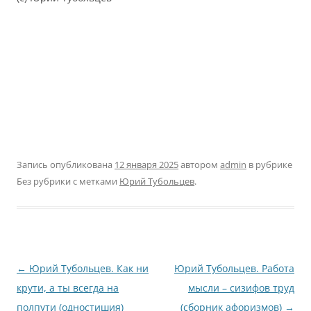
Запись опубликована
12 января 2025
автором
admin
в рубрике
Без рубрики с метками
Юрий Тубольцев
.
Навигация
←
Юрий Тубольцев. Как ни
Юрий Тубольцев. Работа
по
крути, а ты всегда на
мысли – сизифов труд
записям
полпути (одностишия)
(сборник афоризмов)
→