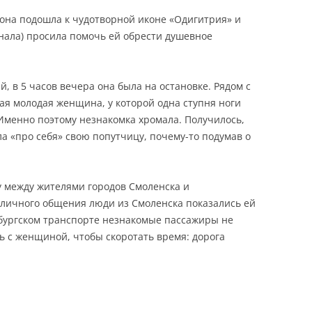
она подошла к чудотворной иконе «Одигитрия» и
нала) просила помочь ей обрести душевное
й, в 5 часов вечера она была на остановке. Рядом с
ая молодая женщина, у которой одна ступня ноги
 Именно поэтому незнакомка хромала. Получилось,
а «про себя» свою попутчицу, почему-то подумав о
у между жителями городов Смоленска и
з личного общения люди из Смоленска показались ей
бургском транспорте незнакомые пассажиры не
 с женщиной, чтобы скоротать время: дорога