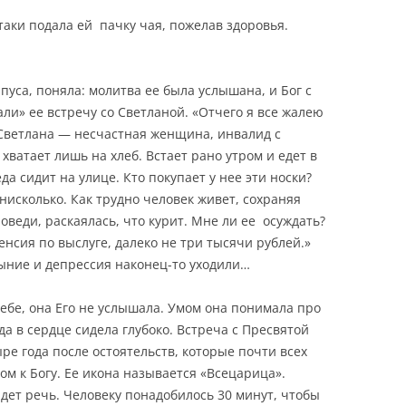
таки подала ей пачку чая, пожелав здоровья.
пуса, поняла: молитва ее была услышана, и Бог с
ли» ее встречу со Светланой. «Отчего я все жалею
 Светлана — несчастная женщина, инвалид с
 хватает лишь на хлеб. Встает рано утром и едет в
да сидит на улице. Кто покупает у нее эти носки?
 нисколько. Как трудно человек живет, сохраняя
поведи, раскаялась, что курит. Мне ли ее осуждать?
енсия по выслуге, далеко не три тысячи рублей.»
ыние и депрессия наконец-то уходили…
к себе, она Его не услышала. Умом она понимала про
а в сердце сидела глубоко. Встреча с Пресвятой
ре года после остоятельств, которые почти всех
 к Богу. Ее икона называется «Всецарица».
дет речь. Человеку понадобилось 30 минут, чтобы