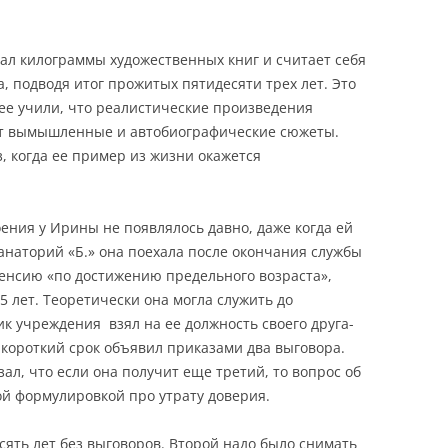
тал килограммы художественных книг и считает себя
, подводя итог прожитых пятидесяти трех лет. Это
ее учили, что реалистические произведения
ют вымышленные и автобиографические сюжеты.
, когда ее пример из жизни окажется
ения у Ирины не появлялось давно, даже когда ей
санаторий «Б.» она поехала после окончания службы
енсию «по достижению предельного возраста»,
5 лет. Теоретически она могла служить до
ик учреждения взял на ее должность своего друга-
 короткий срок объявил приказами два выговора.
ал, что если она получит еще третий, то вопрос об
й формулировкой про утрату доверия.
ять лет без выговоров. Второй надо было снимать