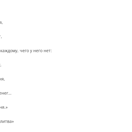
я,
,
каждому, чего у него нет:
,
ня,
енег…
ня.»
литва»