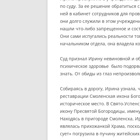
по суду. За ее решение обратиться 
ней в кабинет сотрудников для про
они долго служили в этом учрежден
нашли что-либо запрещенное и сост
Они сами испугались реальности тог
начальником отдела, она владела к
Суд признал Ирину невиновной и обя
психическое здоровье было подорва
знать. От обиды из глаз непроизвол
Собираясь в дорогу, Ирина узнала, 
реставрации Смоленская икона Бог
историческое место. В Свято-Успен
икону Пресвятой Богородицы, име
Находясь в пригороде Смоленска, И
являлась прихожанкой Храма, поско
сует» погрузила в пучину житейски