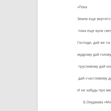
«Пока
Земля еще вертитс
пока еще ярок свет
Господи, дай же ты 
мудрому дай голову
трусливому дай ко
дай счастливому д
И не забудь про ме
Б.Окуджава «Мо