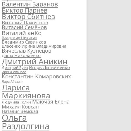
Валентин Баранов
Виктор Парнев
Виктор Сбитнев
Виталий Пажитнов
Виталий Семёнов
Виталий анКо
Владимир Никитин
Владимир Савинков
Власенко Ирина Владимировна
Вячеслав Кузнецов
Даша Николаенко
Дмитрий Аникин
Игорь Литвиненко
Дмитрий Зуев
Ирина Иванова
Константин Комаровских
Лара Айвазян
Лариса
Маркиянова
Маючая Елена
Людмила Толич
Михаил Ковсан
Наталия Земская
Ольга
Раздолгина