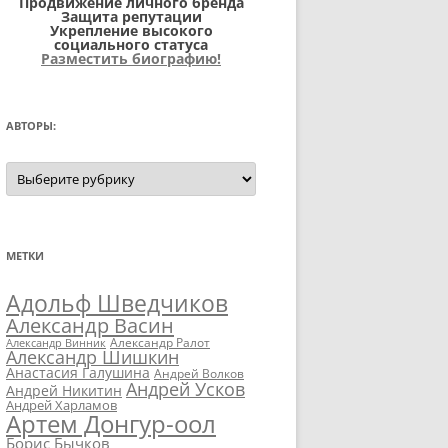
Продвижение личного бренда
Защита репутации
Укрепление высокого
социального статуса
Разместить биографию!
АВТОРЫ:
Авторы:
МЕТКИ
Адольф Шведчиков
Александр Васин
Александр Ралот
Александр Винник
Александр Шишкин
Анастасия Галушина
Андрей Волков
Андрей Усков
Андрей Никитин
Андрей Харламов
Артем Донгур-оол
Борис Бычков