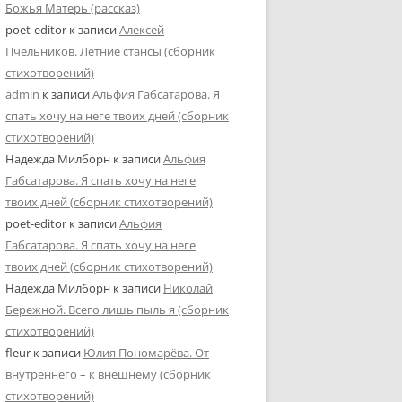
Божья Матерь (рассказ)
poet-editor
к записи
Алексей
Пчельников. Летние стансы (сборник
стихотворений)
admin
к записи
Альфия Габсатарова. Я
спать хочу на неге твоих дней (сборник
стихотворений)
Надежда Милборн
к записи
Альфия
Габсатарова. Я спать хочу на неге
твоих дней (сборник стихотворений)
poet-editor
к записи
Альфия
Габсатарова. Я спать хочу на неге
твоих дней (сборник стихотворений)
Надежда Милборн
к записи
Николай
Бережной. Всего лишь пыль я (сборник
стихотворений)
fleur
к записи
Юлия Пономарёва. От
внутреннего – к внешнему (сборник
стихотворений)