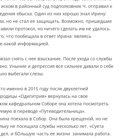
с иском в районный суд подполковник Ч. отправил к
ведения обыска. Один из них хорошо знал Ирину:
ии, но не стал ее защищать. Возможно, пришедшие
авили протокол, но ничего сделать им не удалось.
о, что пообещала в ответ Ирина: являясь
ое-какой информацией.
зал снять с нее взыскание. После ухода со службы
но. Уныние и депрессия все сильнее давали о себе
ьно выбегали слезы.
что именно в 2015 году после двухлетней
ородицы «Одигитрия» вернулась на свое
ском кафедральном Соборе она хотела посмотреть
нуемую в переводе «Путеводительница».
рина поехала в Собор. Она была крещеной, но не
льку не посещала службы несколько лет. «Суета
х дел, и бОльшую часть ее жизни занимала работа.