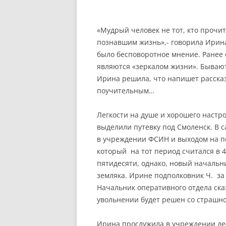
«Мудрый человек не тот, кто прочи
познавшим жизнь»,- говорила Ирина
было бесповоротное мнение. Ранее 
являются «зеркалом жизни». Быва
Ирина решила, что напишет рассказ
поучительным…
Легкости на душе и хорошего настро
выделили путевку под Смоленск. В 
в учреждении ФСИН и выходом на п
который на тот период считался в 4
пятидесяти, однако, новый начальн
земляка. Ирине подполковник Ч. за
Начальник оперативного отдела сказ
увольнении будет решен со страшно
Ирина прослужила в учреждении дес