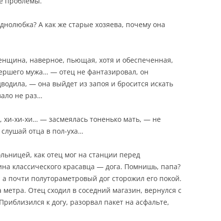
е проблемы.
однолюбка? А как же старые хозяева, почему она
енщина, наверное, пьющая, хотя и обеспеченная,
ершего мужа… — отец не фантазировал, он
водила, — она выйдет из запоя и бросится искать
вало не раз…
, хи-хи-хи… — засмеялась тоненько мать, — не
, слушай отца в пол-уха…
льницей, как отец мог на станции перед
ина классического красавца — дога. Помнишь, папа?
й, а почти полутораметровый дог сторожил его покой.
 метра. Отец сходил в соседний магазин, вернулся с
риблизился к догу, разорвал пакет на асфальте,