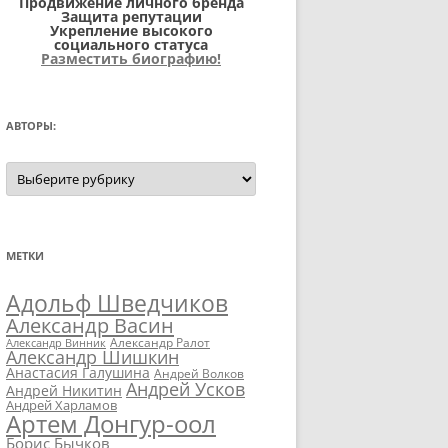
Продвижение личного бренда
Защита репутации
Укрепление высокого
социального статуса
Разместить биографию!
АВТОРЫ:
Авторы:
МЕТКИ
Адольф Шведчиков
Александр Васин
Александр Ралот
Александр Винник
Александр Шишкин
Анастасия Галушина
Андрей Волков
Андрей Усков
Андрей Никитин
Андрей Харламов
Артем Донгур-оол
Борис Бычков