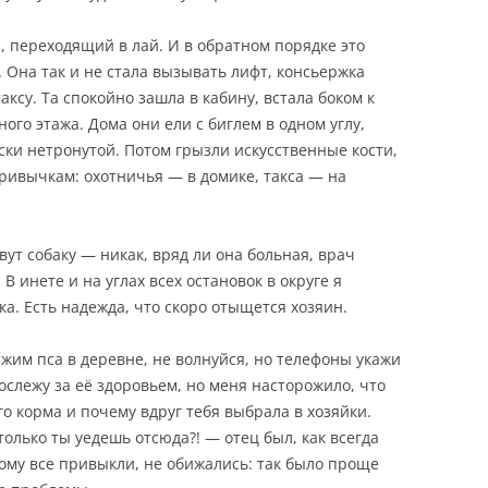
 переходящий в лай. И в обратном порядке это
 Она так и не стала вызывать лифт, консьержка
аксу. Та спокойно зашла в кабину, встала боком к
ого этажа. Дома они ели с биглем в одном углу,
ски нетронутой. Потом грызли искусственные кости,
привычкам: охотничья — в домике, такса — на
вут собаку — никак, вряд ли она больная, врач
В инете и на углах всех остановок в округе я
а. Есть надежда, что скоро отыщется хозяин.
жим пса в деревне, не волнуйся, но телефоны укажи
послежу за её здоровьем, но меня насторожило, что
ого корма и почему вдруг тебя выбрала в хозяйки.
только ты уедешь отсюда?! — отец был, как всегда
тому все привыкли, не обижались: так было проще