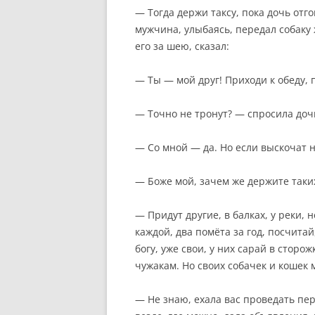
— Тогда держи таксу, пока дочь отг
мужчина, улыбаясь, передал собаку 
его за шею, сказал:
— Ты — мой друг! Приходи к обеду,
— Точно не тронут? — спросила доч
— Со мной — да. Но если выскочат 
— Боже мой, зачем же держите таких
— Придут другие, в балках, у реки, 
каждой, два помёта за год, посчитай
богу, уже свои, у них сарай в сторож
чужакам. Но своих собачек и кошек
— Не знаю, ехала вас проведать пер