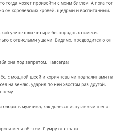
 что тогда может произойти с моим биглем. А пока тот
 но он королевских кровей, щедрый и воспитанный.
енской улице шли четыре беспородных помеси,
лько с отвислыми ушами. Видимо, предводителю он
ебя она под запретом. Навсегда!
пёс, с мощной шеей и коричневыми подпалинами на
 сел на землю, ударил по ней хвостом раз-другой,
к нему.
договорить мужчина, как донёсся испуганный шёпот
проси меня об этом. Я умру от страха…