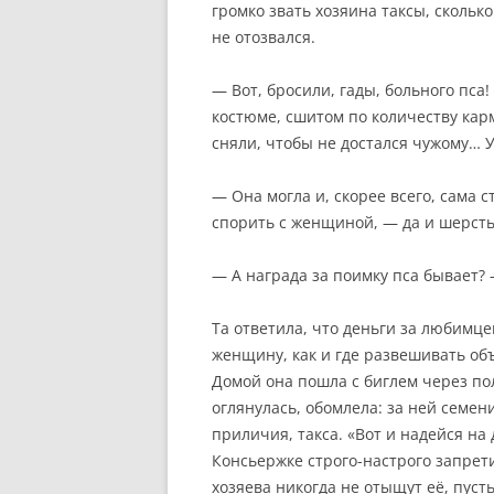
громко звать хозяина таксы, скольк
не отозвался.
— Вот, бросили, гады, больного пса
костюме, сшитом по количеству кар
сняли, чтобы не достался чужому… У
— Она могла и, скорее всего, сама 
спорить с женщиной, — да и шерст
— А награда за поимку пса бывает? 
Та ответила, что деньги за любимце
женщину, как и где развешивать объ
Домой она пошла с биглем через пол
оглянулась, обомлела: за ней семен
приличия, такса. «Вот и надейся на
Консьержке строго-настрого запрети
хозяева никогда не отыщут её, пусть