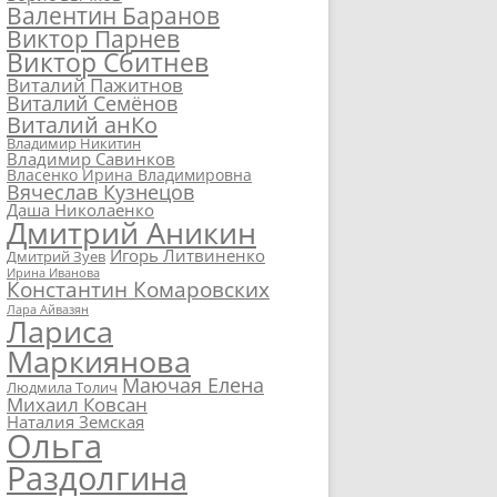
Валентин Баранов
Виктор Парнев
Виктор Сбитнев
Виталий Пажитнов
Виталий Семёнов
Виталий анКо
Владимир Никитин
Владимир Савинков
Власенко Ирина Владимировна
Вячеслав Кузнецов
Даша Николаенко
Дмитрий Аникин
Игорь Литвиненко
Дмитрий Зуев
Ирина Иванова
Константин Комаровских
Лара Айвазян
Лариса
Маркиянова
Маючая Елена
Людмила Толич
Михаил Ковсан
Наталия Земская
Ольга
Раздолгина