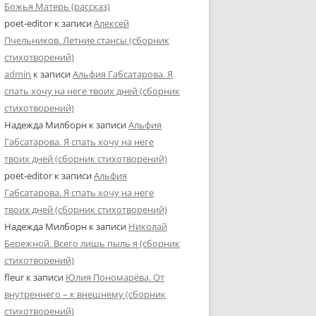
Божья Матерь (рассказ)
poet-editor
к записи
Алексей
Пчельников. Летние стансы (сборник
стихотворений)
admin
к записи
Альфия Габсатарова. Я
спать хочу на неге твоих дней (сборник
стихотворений)
Надежда Милборн
к записи
Альфия
Габсатарова. Я спать хочу на неге
твоих дней (сборник стихотворений)
poet-editor
к записи
Альфия
Габсатарова. Я спать хочу на неге
твоих дней (сборник стихотворений)
Надежда Милборн
к записи
Николай
Бережной. Всего лишь пыль я (сборник
стихотворений)
fleur
к записи
Юлия Пономарёва. От
внутреннего – к внешнему (сборник
стихотворений)