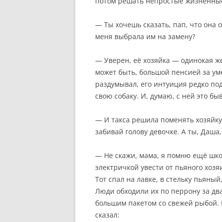
потом решать непростые жизненны
— Ты хочешь сказать, пап, что она 
меня выбрала им на замену?
— Уверен, её хозяйка — одинокая ж
может быть, большой пенсией за ум
раздумывал, его интуиция редко под
свою собаку. И, думаю, с ней это бы
— И такса решила поменять хозяйку
забивай голову девочке. А ты, Даша
— Не скажи, мама, я помню ещё шко
электричкой увести от пьяного хозя
Тот спал на лавке, в стельку пьяны
Люди обходили их по перрону за два
большим пакетом со свежей рыбой. П
сказал: