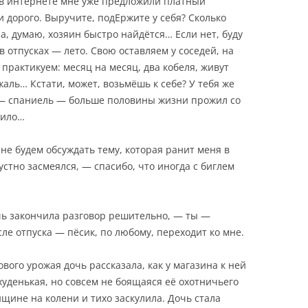
, в интернете мне уже предложили платный
 и дорого. Выручите, подЕржите у себя? Сколько
а, думаю, хозяин быстро найдётся… Если нет, буду
в отпусках — лето. Свою оставляем у соседей, на
 практикуем: месяц на месяц, два кобеля, живут
жаль… Кстати, может, возьмёшь к себе? У тебя же
 — спаниель — больше половины жизни прожил со
тило…
 не будем обсуждать тему, которая ранит меня в
рустно засмеялся, — спасибо, что иногда с биглем
чь закончила разговор решительно, — ты —
ле отпуска — пёсик, по любому, переходит ко мне.
ого урожая дочь рассказала, как у магазина к ней
худенькая, но совсем не боящаяся её охотничьего
щине на колени и тихо заскулила. Дочь стала