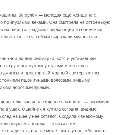
 машины. За рулём — молодая ещё женщина с
ко припухлыми веками. Она смотрела на остренькую
сь на шерсти, гладкой, сверкающей в солнечных
ельно, но глаза собаки выражали мудрость и
личной на вид иномарки, хотя и устаревшей
о, грузного мужчину с усами и в очках в
 в джинсы и просторный модный свитер, потом
 с тонкими пшеничными волосами, живыми
лыми дорогими зубами.
 дочь, показывая на сиденье в машине, — ни имени
ипа в ушах. Ошейник я купила сегодня, видимо,
 след на шее у неё остался. Сходила к знакомому
коло двух лет, порода — «такса», не
что и делать: она не может жить у нас, ибо никто