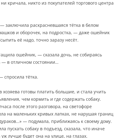
о ни кричала, никто из покупателей торгового центра
! — заключила раскрасневшаяся тётка в белом
машков и оборочек, на подростка, — даже ошейник
сыпить её надо, точно заразу несёт.
стащила ошейник, — сказала дочь, не собираясь
ь — в отличном состоянии…
— спросила тётка.
в хозяева готовы платить большие, и стала учить
явления, чем кормить и где содержать собаку.
часа после этого разговора, на светофоре
ила на маленьких кривых лапках, не нарушая границ
 дураков…» — подумала, приближаясь к своему дому.
ла пускать собаку в подъезд, сказала, что иначе
 уж лучше будет она на улице, на глазах.