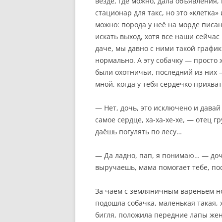
везде, где можно, дала объявления
стационар для такс, но это «клетка»
можно: порода у неё на морде писан
искать выход, хотя все наши сейчас 
даче, мы давно с ними такой график
нормально. А эту собачку — просто 
были охотничьи, последний из них
мной, когда у тебя сердечко прихва
— Нет, дочь, это исключено и давай
самое сердце, ха-ха-хе-хе, — отец г
даёшь погулять по лесу…
— Да ладно, пап, я понимаю… — до
выручаешь, мама помогает тебе, пос
За чаем с земляничным вареньем нов
подошла собачка, маленькая такая, 
бигля, положила передние лапы жен