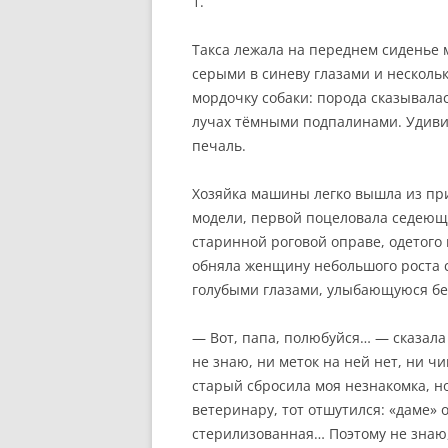
1.
Такса лежала на переднем сиденье
серыми в синеву глазами и несколь
мордочку собаки: порода сказывала
лучах тёмными подпалинами. Удивит
печаль.
Хозяйка машины легко вышла из при
модели, первой поцеловала седеющег
старинной роговой оправе, одетого
обняла женщину небольшого роста
голубыми глазами, улыбающуюся бе
— Вот, папа, полюбуйся… — сказала
не знаю, ни меток на ней нет, ни ч
старый сбросила моя незнакомка, но
ветеринару, тот отшутился: «даме» о
стерилизованная… Поэтому не знаю, 