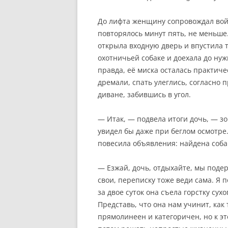
До лифта женщину сопровождал вой,
повторялось минут пять, не меньше.
открыла входную дверь и впустила т
охотничьей собаке и доехала до нужн
правда, её миска осталась практиче
дремали, спать улеглись, согласно 
диване, забившись в угол.
— Итак, — подвела итоги дочь, — зо
увидел бы даже при беглом осмотре. 
повесила объявления: найдена собак
— Езжай, дочь, отдыхайте, мы подер
свои, переписку тоже веди сама. Я 
за двое суток она съела горстку сух
Представь, что она нам учинит, как 
прямолинеен и категоричен, но к э