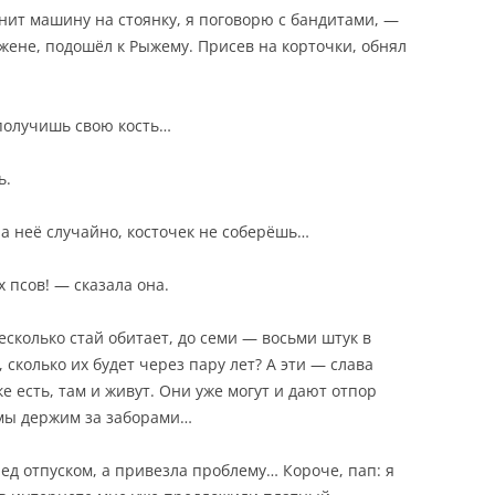
онит машину на стоянку, я поговорю с бандитами, —
жене, подошёл к Рыжему. Присев на корточки, обнял
 получишь свою кость…
ь.
на неё случайно, косточек не соберёшь…
 псов! — сказала она.
несколько стай обитает, до семи — восьми штук в
, сколько их будет через пару лет? А эти — слава
ке есть, там и живут. Они уже могут и дают отпор
 мы держим за заборами…
ед отпуском, а привезла проблему… Короче, пап: я