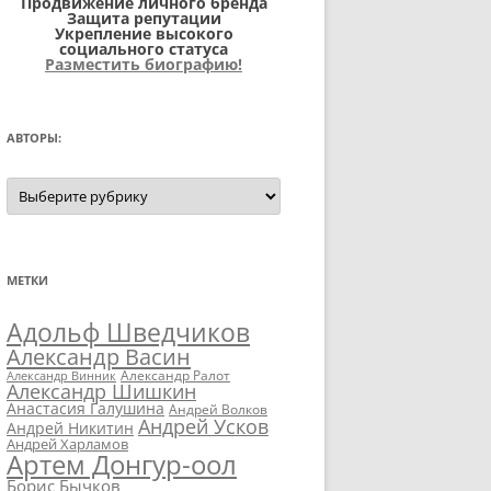
Продвижение личного бренда
Защита репутации
Укрепление высокого
социального статуса
Разместить биографию!
АВТОРЫ:
Авторы:
МЕТКИ
Адольф Шведчиков
Александр Васин
Александр Ралот
Александр Винник
Александр Шишкин
Анастасия Галушина
Андрей Волков
Андрей Усков
Андрей Никитин
Андрей Харламов
Артем Донгур-оол
Борис Бычков