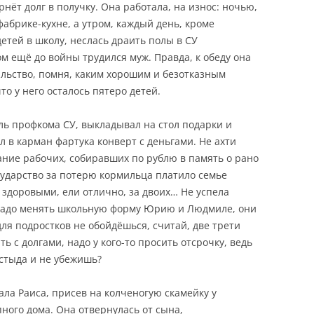
рнёт долг в получку. Она работала, на износ: ночью,
фабрике-кухне, а утром, каждый день, кроме
етей в школу, неслась драить полы в СУ
ом ещё до войны трудился муж. Правда, к обеду она
альство, помня, каким хорошим и безотказным
то у него осталось пятеро детей.
ь профкома СУ, выкладывал на стол подарки и
ал в карман фартука конверт с деньгами. Не ахти
ание рабочих, собиравших по рублю в память о рано
ударство за потерю кормильца платило семье
и здоровыми, ели отлично, за двоих… Не успела
, надо менять школьную форму Юрию и Людмиле, они
для подростков не обойдёшься, считай, две трети
ть с долгами, надо у кого-то просить отсрочку, ведь
 стыда и не убежишь?
мала Раиса, присев на колченогую скамейку у
ного дома. Она отвернулась от сына,