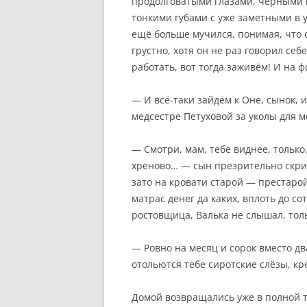
продолговатыми глазами, чёрными в
тонкими губами с уже заметными в 
ещё больше мучился, понимая, что 
грустно, хотя он не раз говорил себ
работать, вот тогда заживём! И на 
— И всё-таки зайдём к Оне, сынок, 
медсестре Петуховой за уколы для м
— Смотри, мам, тебе виднее, только,
хреново… — сын презрительно скрив
зато на кровати старой — престаро
матрас денег да каких, вплоть до с
ростовщица, Валька не слышал, тол
— Ровно на месяц и сорок вместо д
отольются тебе сиротские слёзы, кре
Домой возвращались уже в полной т