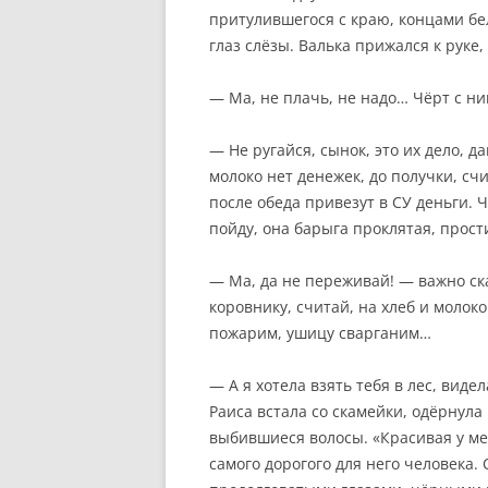
притулившегося с краю, концами бе
глаз слёзы. Валька прижался к руке,
— Ма, не плачь, не надо… Чёрт с ни
— Не ругайся, сынок, это их дело, да
молоко нет денежек, до получки, счи
после обеда привезут в СУ деньги. Ч
пойду, она барыга проклятая, прости
— Ма, да не переживай! — важно ск
коровнику, считай, на хлеб и молок
пожарим, ушицу сварганим…
— А я хотела взять тебя в лес, виде
Раиса встала со скамейки, одёрнула
выбившиеся волосы. «Красивая у ме
самого дорогого для него человека