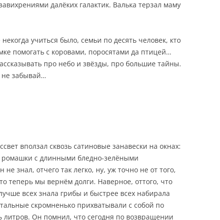
завихрениями далёких галактик. Валька терзал маму
е некогда учиться было, семьи по десять человек, кто
мке помогать с коровами, поросятами да птицей…
рассказывать про небо и звёзды, про большие тайны.
у не забывай…
ассвет вползал сквозь сатиновые занавески на окнах:
е ромашки с длинными бледно-зелёными
 не знал, отчего так легко, ну, уж точно не от того,
то теперь мы вернём долги. Наверное, оттого, что
 лучше всех знала грибы и быстрее всех набирала
стальные скромненько прихватывали с собой по
 литров. Он помнил, что сегодня по возвращении