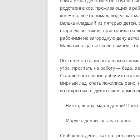
Раиса взяла десятилетнего Валентин
родственников, проживающих в рабо
конечно, всё понимал, видел, как ма
Валька младший из пятерых детей, с
старшеклассников, пристроила на 
рабочими на загородную дачу детсад
Мальчик отца почти не помнил, тот 
Постепенно гасли огни в окнах дом
утра, проспать на работу — беда, в 
Старшее поколение рабочих впитало
мирный лад, спать ложились рано, н
из открытых от духоты окон домов н
— Нинка, лярва, марш домой! Просп
— Маруся, домой, вставать рано…
Свободных денег, как на грех, ни у 