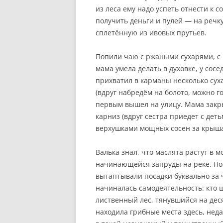
из леса ему надо успеть отнести к с
получить деньги и пулей — на речку
сплетённую из ивовых прутьев.
Попили чаю с ржаными сухарями, с 
мама умела делать в духовке, у сосе
прихватил в карманы несколько сух
(вдруг набредём на болото, можно го
первым вышел на улицу. Мама закр
карниз (вдруг сестра приедет с дет
верхушками мощных сосен за крыша
Валька знал, что маслята растут в м
начинающейся запруды на реке. Но 
вытаптывали посадки буквально за 
начиналась самодеятельность: кто 
лиственный лес, тянувшийся на дес
находила грибные места здесь, неда