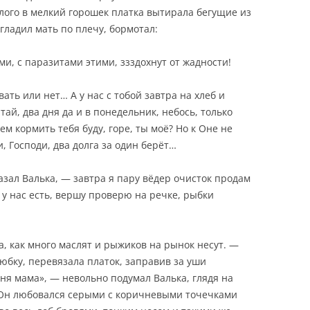
лого в мелкий горошек платка вытирала бегущие из
 гладил мать по плечу, бормотал:
ми, с паразитами этими, ззздохнут от жадности!
вать или нет… А у нас с тобой завтра на хлеб и
тай, два дня да и в понедельник, небось, только
ем кормить тебя буду, горе, ты моё? Но к Оне не
, Господи, два долга за один берёт…
азал Валька, — завтра я пару вёдер очисток продам
о у нас есть, вершу проверю на речке, рыбки
ла, как много маслят и рыжиков на рынок несут. —
 юбку, перевязала платок, заправив за уши
ня мама», — невольно подумал Валька, глядя на
. Он любовался серыми с коричневыми точечками