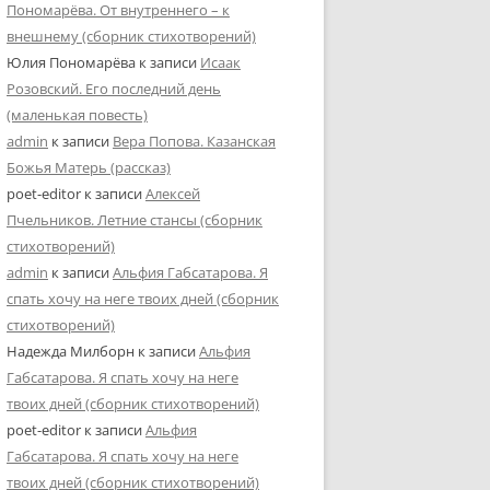
Пономарёва. От внутреннего – к
внешнему (сборник стихотворений)
Юлия Пономарёва
к записи
Исаак
Розовский. Его последний день
(маленькая повесть)
admin
к записи
Вера Попова. Казанская
Божья Матерь (рассказ)
poet-editor
к записи
Алексей
Пчельников. Летние стансы (сборник
стихотворений)
admin
к записи
Альфия Габсатарова. Я
спать хочу на неге твоих дней (сборник
стихотворений)
Надежда Милборн
к записи
Альфия
Габсатарова. Я спать хочу на неге
твоих дней (сборник стихотворений)
poet-editor
к записи
Альфия
Габсатарова. Я спать хочу на неге
твоих дней (сборник стихотворений)