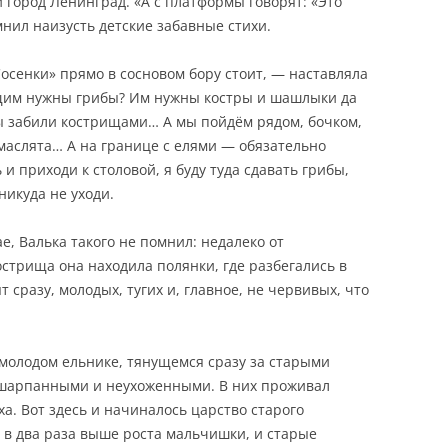
 город Ленинград. «А с платформы говорят: «Это
нил наизусть детские забавные стихи.
Сосенки» прямо в сосновом бору стоит, — наставляла
щим нужны грибы? Им нужны костры и шашлыки да
ы забили кострищами… А мы пойдём рядом, бочком,
 маслята… А на границе с елями — обязательно
и приходи к столовой, я буду туда сдавать грибы,
никуда не уходи.
е, Валька такого не помнил: недалеко от
острища она находила полянки, где разбегались в
т сразу, молодых, тугих и, главное, не червивых, что
в молодом ельнике, тянущемся сразу за старыми
бшарпанными и неухоженными. В них проживал
. Вот здесь и начиналось царство старого
, в два раза выше роста мальчишки, и старые