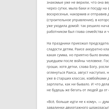
знакомые уже не верили, что она ве
через сутки, мыла баки и посуду на 
воскресенья, накормив и отправив д
(строительное управление), в котор
уже уходила домой: так решило нач
работником был глава семейства и ч
На праздники приезжал председател
сладости детям, Раисе аккуратно кл
какая сумма, но приятно было вним
ушедшем после войны человеке. Гос
гроши, хотя детки, слава Богу, росл
оглянуться Раиса, август наступил
уже в старших классах, ковбойками 
зарплаты, как ни бывало. И что дела
не будешь же бегать от людей да от
«Всё, больше идти не к кому», — ду
завалинки двухэтажного шлакозасып