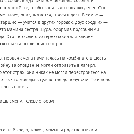
а с собой, когда вечером обходила соседок и
чем посёлке, чтобы занять до получки денег. Сын,
ме плохо, она унижается, прося в долг. В семье —
таршие — учатся в других городах, двух средних —
лето мамина сестра Шура, оформив подсобными
а. Это лето сын с матерью коротали вдвоём.
скончался после войны от ран.
ов, первая смена начиналась на комбинате в шесть
войну за опоздание могли отправить в лагеря.
 этот страх, они никак не могли перестроиться на
е то, что молодые, гуляющие до полуночи. То и дело
еслось в ночь:
ишь смену, голову оторву!
кого не было, а, может, мамины родственники и