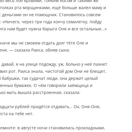
о весь лоб бровями, тонким носом и такими же
уголках рта морщинками, ещё больше жалел маму и
с деньгами он не помощник. Становилось совсем
е: «Ничего, через три года кончу семилетку, пойду
фига нам будет нужна барыга Оня и все остальные…»
иначе мы не сможем отдать долг тёте Оле и
еня, — сказала Раиса, обняв сына.
 давай, я на улице подожду, уж, больно у неё пахнет
ил рот. Раиса знала, чистотой дом Они не блещет,
й бабушки, так судачат люди, она держит целый
отенных бумажек. О чём говорили заёмщица и
ько мать вышла расстроенная, сказала:
вадцати рублей придётся отдавать… Ох, Оня-Оня,
ста на тебе нет.
емноте: в августе ночи становились прохладными,