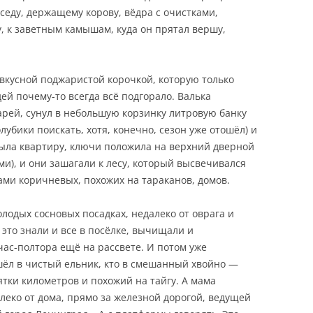
оседу, держащему корову, вёдра с очистками,
, к заветным камышам, куда он прятал вершу,
вкусной поджаристой корочкой, которую только
дей почему-то всегда всё подгорало. Валька
арей, сунул в небольшую корзинку литровую банку
лубики поискать, хотя, конечно, сезон уже отошёл) и
ыла квартиру, ключи положила на верхний дверной
ьми), и они зашагали к лесу, который высвечивался
ми коричневых, похожих на тараканов, домов.
олодых сосновых посадках, недалеко от оврага и
это знали и все в посёлке, вычищали и
час-полтора ещё на рассвете. И потом уже
шёл в чистый ельник, кто в смешанный хвойно —
ятки километров и похожий на тайгу. А мама
леко от дома, прямо за железной дорогой, ведущей