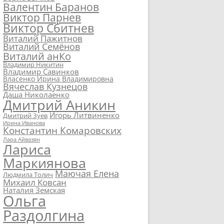
Валентин Баранов
Виктор Парнев
Виктор Сбитнев
Виталий Пажитнов
Виталий Семёнов
Виталий анКо
Владимир Никитин
Владимир Савинков
Власенко Ирина Владимировна
Вячеслав Кузнецов
Даша Николаенко
Дмитрий Аникин
Игорь Литвиненко
Дмитрий Зуев
Ирина Иванова
Константин Комаровских
Лара Айвазян
Лариса
Маркиянова
Маючая Елена
Людмила Толич
Михаил Ковсан
Наталия Земская
Ольга
Раздолгина