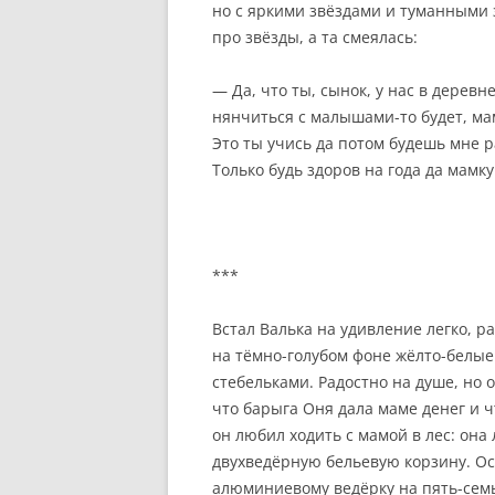
но с яркими звёздами и туманными 
про звёзды, а та смеялась:
— Да, что ты, сынок, у нас в деревн
нянчиться с малышами-то будет, ма
Это ты учись да потом будешь мне 
Только будь здоров на года да мамк
***
Встал Валька на удивление легко, р
на тёмно-голубом фоне жёлто-белы
стебельками. Радостно на душе, но он
что барыга Оня дала маме денег и ч
он любил ходить с мамой в лес: она
двухведёрную бельевую корзину. О
алюминиевому ведёрку на пять-семь