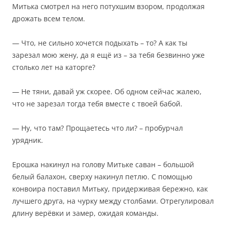
Митька смотрел на него потухшим взором, продолжая
дрожать всем телом.
— Что, не сильно хочется подыхать – то? А как ты
зарезал мою жену, да я ещё из – за тебя безвинно уже
столько лет на каторге?
— Не тяни, давай уж скорее. Об одном сейчас жалею,
что не зарезал тогда тебя вместе с твоей бабой.
— Ну, что там? Прощаетесь что ли? – пробурчал
урядник.
Ерошка накинул на голову Митьке саван – большой
белый балахон, сверху накинул петлю. С помощью
конвоира поставил Митьку, придерживая бережно, как
лучшего друга, на чурку между столбами. Отрегулировал
длину верёвки и замер, ожидая команды.