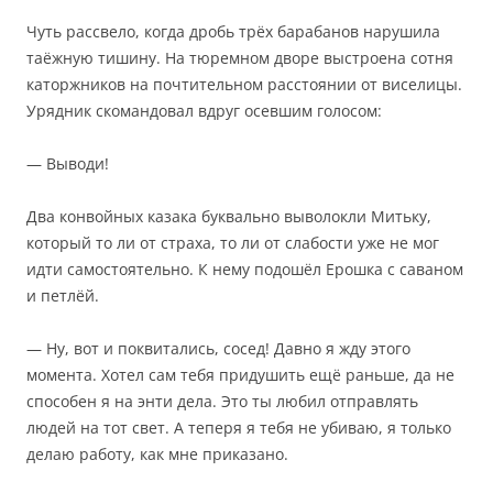
Чуть рассвело, когда дробь трёх барабанов нарушила
таёжную тишину. На тюремном дворе выстроена сотня
каторжников на почтительном расстоянии от виселицы.
Урядник скомандовал вдруг осевшим голосом:
— Выводи!
Два конвойных казака буквально выволокли Митьку,
который то ли от страха, то ли от слабости уже не мог
идти самостоятельно. К нему подошёл Ерошка с саваном
и петлёй.
— Ну, вот и поквитались, сосед! Давно я жду этого
момента. Хотел сам тебя придушить ещё раньше, да не
способен я на энти дела. Это ты любил отправлять
людей на тот свет. А теперя я тебя не убиваю, я только
делаю работу, как мне приказано.