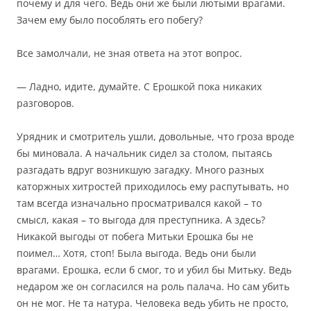
почему и для чего. Ведь они же были лютыми врагами.
Зачем ему было пособлять его побегу?
Все замолчали, не зная ответа на этот вопрос.
— Ладно, идите, думайте. С Ерошкой пока никаких
разговоров.
Урядник и смотритель ушли, довольные, что гроза вроде
бы миновала. А начальник сидел за столом, пытаясь
разгадать вдруг возникшую загадку. Много разных
каторжных хитростей приходилось ему распутывать, но
там всегда изначально просматривался какой – то
смысл, какая – то выгода для преступника. А здесь?
Никакой выгоды от побега Митьки Ерошка бы не
поимел… Хотя, стоп! Была выгода. Ведь они были
врагами. Ерошка, если б смог, то и убил бы Митьку. Ведь
недаром же он согласился на роль палача. Но сам убить
он не мог. Не та натура. Человека ведь убить не просто,