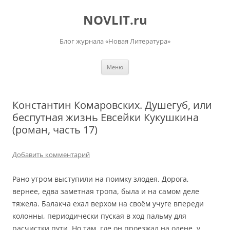
Перейти
к
NOVLIT.ru
содержимому
Блог журнала «Новая Литература»
Меню
Константин Комаровских. Душегуб, или
беспутная жизнь Евсейки Кукушкина
(роман, часть 17)
Добавить комментарий
Рано утром выступили на поимку злодея. Дорога,
вернее, едва заметная тропа, была и на самом деле
тяжела. Балакча ехал верхом на своём учуге впереди
колонны, периодически пуская в ход пальму для
расчистки пути. Но там, где он проезжал на олене, у