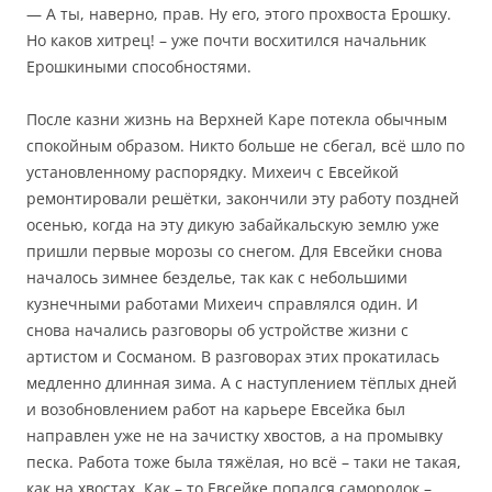
— А ты, наверно, прав. Ну его, этого прохвоста Ерошку.
Но каков хитрец! – уже почти восхитился начальник
Ерошкиными способностями.
После казни жизнь на Верхней Каре потекла обычным
спокойным образом. Никто больше не сбегал, всё шло по
установленному распорядку. Михеич с Евсейкой
ремонтировали решётки, закончили эту работу поздней
осенью, когда на эту дикую забайкальскую землю уже
пришли первые морозы со снегом. Для Евсейки снова
началось зимнее безделье, так как с небольшими
кузнечными работами Михеич справлялся один. И
снова начались разговоры об устройстве жизни с
артистом и Сосманом. В разговорах этих прокатилась
медленно длинная зима. А с наступлением тёплых дней
и возобновлением работ на карьере Евсейка был
направлен уже не на зачистку хвостов, а на промывку
песка. Работа тоже была тяжёлая, но всё – таки не такая,
как на хвостах. Как – то Евсейке попался самородок –