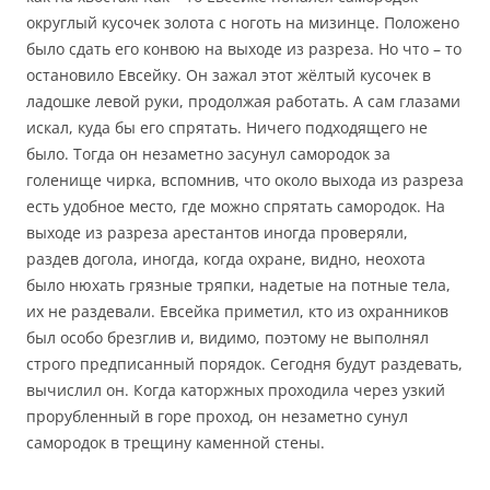
округлый кусочек золота с ноготь на мизинце. Положено
было сдать его конвою на выходе из разреза. Но что – то
остановило Евсейку. Он зажал этот жёлтый кусочек в
ладошке левой руки, продолжая работать. А сам глазами
искал, куда бы его спрятать. Ничего подходящего не
было. Тогда он незаметно засунул самородок за
голенище чирка, вспомнив, что около выхода из разреза
есть удобное место, где можно спрятать самородок. На
выходе из разреза арестантов иногда проверяли,
раздев догола, иногда, когда охране, видно, неохота
было нюхать грязные тряпки, надетые на потные тела,
их не раздевали. Евсейка приметил, кто из охранников
был особо брезглив и, видимо, поэтому не выполнял
строго предписанный порядок. Сегодня будут раздевать,
вычислил он. Когда каторжных проходила через узкий
прорубленный в горе проход, он незаметно сунул
самородок в трещину каменной стены.