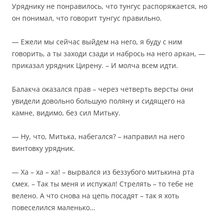
Уряднику не понравилось, что тунгус распоряжается, но
он понимал, что говорит тунгус правильно.
— Ежели мы сейчас выйдем на него, я буду с ним
говорить, а ты заходи сзади и набрось на него аркан, —
приказал урядник Цирену. – И молча всем идти.
Балакча оказался прав – через четверть версты они
увидели довольно большую поляну и сидящего на
камне, видимо, без сил Митьку.
— Ну, что, Митька, набегался? – направил на него
винтовку урядник.
— Ха – ха – ха! – вырвался из беззубого митькина рта
смех. – Так ты меня и испужал! Стрелять – то тебе не
велено. А что снова на цепь посадят – так я хоть
повеселился маленько…