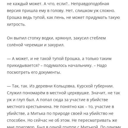
не каждый может. А что, если?.. Неправдоподобная
версия пришла ему в голову. Нет, слишком уж сложно.
Ерошка ведь тупой, как пень, не может придумать такую
хитрость.
Он выпил стопку водки, крякнул, закусил стеблем
солёной черемши и закурил.
— А может, и не такой тупой Ерошка, а только таким
прикидывается? – подумалось начальнику. – Надо
посмотреть его документы.
— Так, так. Из деревни Кольцовка, Курской губернии.
Служил пономарём в местной церквушке. Значит, не так
уж и глуп был. А попал сюда за участие в убийстве
местного крестьянина. Не понятно как – то, участие в
убийстве, а Митька по природе своей на убийство не
способен. Но сейчас не об этом. Не пересматривать же
мне приговор. Был в одной группе с Митькой. По одному