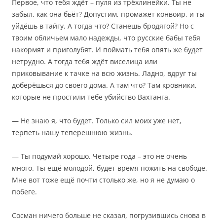
Первое, что тебя ждёт – пуля из трёхлинейки. Ты не
забыл, как она бьёт? Допустим, промажет конвоир, и ты
уйдёшь в тайгу. А тогда что? Станешь бродягой? Но с
твоим обличьем мало надежды, что русские бабы тебя
накормят и приголубят. И поймать тебя опять же будет
нетрудно. А тогда тебя ждёт виселица или
приковывание к тачке на всю жизнь. Ладно, вдруг ты
доберёшься до своего дома. А там что? Там кровники,
которые не простили тебе убийство Вахтанга.
— Не знаю я, что будет. Только сил моих уже нет,
терпеть нашу теперешнюю жизнь.
— Ты подумай хорошо. Четыре года – это не очень
много. Ты ещё молодой, будет время пожить на свободе.
Мне вот тоже ещё почти столько же, но я не думаю о
побеге.
Сосман ничего больше не сказал, погрузившись снова в