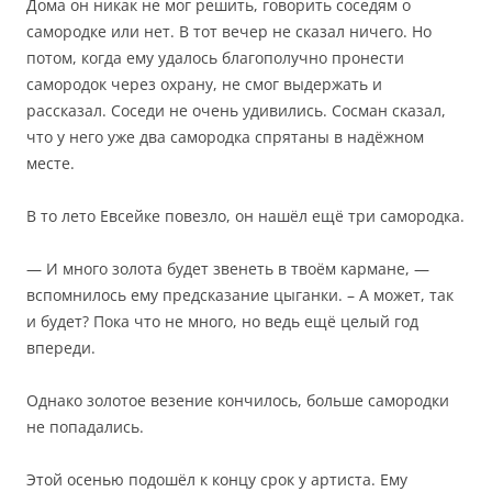
Дома он никак не мог решить, говорить соседям о
самородке или нет. В тот вечер не сказал ничего. Но
потом, когда ему удалось благополучно пронести
самородок через охрану, не смог выдержать и
рассказал. Соседи не очень удивились. Сосман сказал,
что у него уже два самородка спрятаны в надёжном
месте.
В то лето Евсейке повезло, он нашёл ещё три самородка.
— И много золота будет звенеть в твоём кармане, —
вспомнилось ему предсказание цыганки. – А может, так
и будет? Пока что не много, но ведь ещё целый год
впереди.
Однако золотое везение кончилось, больше самородки
не попадались.
Этой осенью подошёл к концу срок у артиста. Ему