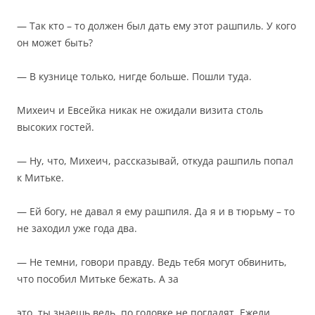
— Так кто – то должен был дать ему этот рашпиль. У кого
он может быть?
— В кузнице только, нигде больше. Пошли туда.
Михеич и Евсейка никак не ожидали визита столь
высоких гостей.
— Ну, что, Михеич, рассказывай, откуда рашпиль попал
к Митьке.
— Ей богу, не давал я ему рашпиля. Да я и в тюрьму – то
не заходил уже года два.
— Не темни, говори правду. Ведь тебя могут обвинить,
что пособил Митьке бежать. А за
это, ты знаешь ведь, по головке не погладят. Ежели