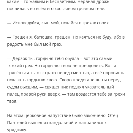
каким – то жалким и бесцветным. Нервная дрожь
появилась во всём его костлявом грязном теле.
— Исповедуйся, сын мой, покайся в грехах своих.
— Грешен я, батюшка, грешен. Но каяться не буду, ибо в
радость мне был мой грех.
— Дерзок ты, гордыня тебя обуяла – вот это самый
тяжкий грех. Но гордыню твою не преодолеть. Вот и
трясёшься ты от страха перед смертью, а всё норовишь
показать гордыню свою. Скоро предстанешь ты перед
судом высшим, — священник поднял указательный
палец правой руки вверх, — там воздастся тебе за грехи
твоя.
На этом церковное напутствие было закончено. Отец
Пантелей вышел из кандальной и направился к
уряднику.