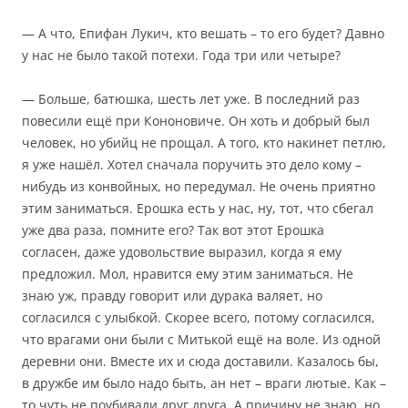
— А что, Епифан Лукич, кто вешать – то его будет? Давно
у нас не было такой потехи. Года три или четыре?
— Больше, батюшка, шесть лет уже. В последний раз
повесили ещё при Кононовиче. Он хоть и добрый был
человек, но убийц не прощал. А того, кто накинет петлю,
я уже нашёл. Хотел сначала поручить это дело кому –
нибудь из конвойных, но передумал. Не очень приятно
этим заниматься. Ерошка есть у нас, ну, тот, что сбегал
уже два раза, помните его? Так вот этот Ерошка
согласен, даже удовольствие выразил, когда я ему
предложил. Мол, нравится ему этим заниматься. Не
знаю уж, правду говорит или дурака валяет, но
согласился с улыбкой. Скорее всего, потому согласился,
что врагами они были с Митькой ещё на воле. Из одной
деревни они. Вместе их и сюда доставили. Казалось бы,
в дружбе им было надо быть, ан нет – враги лютые. Как –
то чуть не поубивали друг друга. А причину не знаю, но,