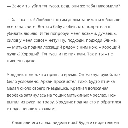
— Зачем ты убил тунгусов, ведь они же тебя накормили?
— Ха – ха – ха! Люблю я энтим делом заниматься больше
всего на свете. Вот кто бабу любит, кто пожрать, а я
убивать люблю. И ты попробуй меня возьми, думаешь,
силов у меня совсем нету? Ну, подходи, подходи ближе,
— Митька поднял лежащий рядом с ним нож. – Хороший
жулик? Хороший. Тунгусы и не пикнули. Так и ты – не
пикнешь даже.
Урядник понял, что пришло время. Он махнул рукой, как
было условлено. Аркан просвистел тихо, будто птичка
малая около своего гнёздышка. Крепкая волосяная
верёвка затянулась на тощих митькиных чреслах. Нож
выпал из руки на траву. Урядник поднял его и обратился
к подоспевшим казакам:
— Слышали его слова, видели нож? Будете свидетелями