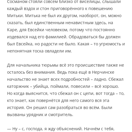
Сосманом стояли совсем близко от виселицы, слышали
каждый вздох и стон приговорённого к повешению
Митьки. Митька не был их другом, наоборот, он, можно
сказать, был единственным ненавистным здесь, на
Каре, для Евсейки человеком, потому что постоянно
издевался над его фамилией. Обрадоваться бы должен
был Евсейка, но радости не было. Какая – то угрюмость и
непонятная тоска овладели им.
Для начальника тюрьмы всё это происшествие также не
осталось без внимания. Ведь пока ещё в Нерчинске
начальство не знает всех подробностей – ладно. Сбежал
каторжник – убийца, поймали, повесили – всё хорошо.
Но когда выяснится, что сбежал он с цепи, вот тогда – то,
кто знает, как повернётся для него самого вся эта
история. Он решил сам разобраться во всём. Были
вызваны урядник и смотритель.
— Ну – с, господа, я жду объяснений. Начнём с тебя,