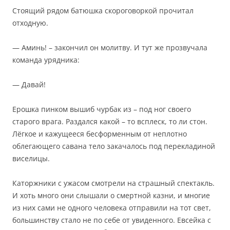
Стоящий рядом батюшка скороговоркой прочитал
отходную.
— Аминь! – закончил он молитву. И тут же прозвучала
команда урядника:
— Давай!
Ерошка пинком вышиб чурбак из – под ног своего
старого врага. Раздался какой – то всплеск, то ли стон.
Лёгкое и кажущееся бесформенным от неплотно
облегающего савана тело закачалось под перекладиной
виселицы.
Каторжники с ужасом смотрели на страшный спектакль.
И хоть много они слышали о смертной казни, и многие
из них сами не одного человека отправили на тот свет,
большинству стало не по себе от увиденного. Евсейка с