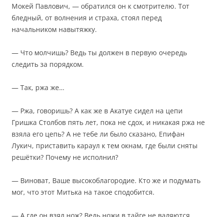
Мокей Павлович, — обратился он к смотрителю. Тот
бледный, от волнения и страха, стоял перед
начальником навытяжку.
— Что молчишь? Ведь ты должен в первую очередь
следить за порядком.
— Так, ржа же…
— Ржа, говоришь? А как же в Акатуе сидел на цепи
Гришка Столбов пять лет, пока не сдох, и никакая ржа не
взяла его цепь? А не тебе ли было сказано, Епифан
Лукич, приставить караул к тем окнам, где были сняты
решётки? Почему не исполнил?
— Виноват, Ваше высокоблагородие. Кто же и подумать
мог, что этот Митька на такое сподобится.
— А где он взял нож? Ведь ножи в тайге не валяются…