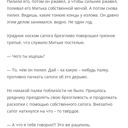
Пилили его, потом он ржавел, а чтобы сильнее ржавел,
поливал его Митька собственной мочой. А потом снова
пилил. Видишь, какие тонкие концы у излома. Он давно
этим делом занимался, видно. Не один год.
Урядник носком сапога брезгливо поворошил грязное
тряпьё, что служило Митьке постелью.
— Чего ты ищешь?
— То, чем он пилил. Дай – ка какую – нибудь палку,
противно пачкать сапоги об это дерьмо.
Но никакой палки поблизости не было. Пришлось
уряднику преодолеть свою брезгливость и продолжать
раскопки с помощью собственного сапога. Внезапно
сапог наткнулся на что – то твёрдое.
— А что я тебе говорил?! Это же рашпиль.