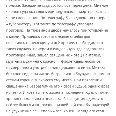
пониже. Заседание суда состоялось через день. Мнение
членов суда оказалось единодушным – смертная казнь
через повешение. По телеграфу было доложено генерал
– губернатору. Тот также по телеграфу утвердил
приговор. На тюремном дворе началось приготовление
к казни. Пришлось готовить новые столбы для
виселицы, перекладину и всё прочее, необходимое в
таких случаях. Вечером в кандальную, где содержался
приговорённый, зашёл священник – отец Пантелей,
крупный мужчина с красно — фиолетовым носом от
неумеренного употребления церковного вина. Митька
без оков сидел на лавке, безразлично блуждая взором по
стенам хорошо знакомого ему места. При появлении
священника безразличие его к своей судьбе однако враз
исчезло. И хоть вся его жизнь в последние годы, с точки
зрения нормального человека, была сущим адом, это
всё же была жизнь, жизнь с малейшей хотя бы надеждой
на улучшение её. Теперь – всё, конец. Взгляд его стал