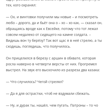
тех, кого охранял:
— Ох, и винтовки получили мы новые – и посмотреть
любо – дорого, да и бьёт она о – хо – хо как, — сказал он,
обращаясь вроде как к Евсейке, потому что тот лежал
совсем недалеко от сидящего на камне солдата. –
Видишь вон ту берёзу? Так вот щас я в неё стрелю, а ты
сходишь, поглядишь, что получилось.
Он прицелился в березу с аршин в обхвате, которая
росла наверно в четверти версты от них. Прогремел
выстрел. На звук его выскочило из разреза два казака:
— Что случилось? Чегой стрелял?
— Да я для острастки, чтоб не вздумали сбежать.
— Ну, и дурак ты, нашёл, чем пугать. Патроны – то чо