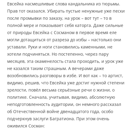
Евсейка насмешливые слова кандальника из тюрьмы.
Прав тот оказался. Убирать пустые ненужные уже пески
после промывки по заказу, на урок – вот тут – то в
полной мере и показывает себя каторга. Даже сильные
от природы Евсейка с Сосманом в первое время еле
могли дотащиться от разреза до избы – настолько они
уставали. Руки и ноги становились каменными, не
хотели подчиняться. Но постепенно, через пару
месяцев, эта окаменелость стала проходить, и урок уже
не казался таким страшным. А вечерами даже
возобновились разговоры в избе. И вот как – то артист,
видимо, решив, что Евсейка уже достиг нужной степени
зрелости, повёл весьма серьёзные речи о жизни, о
политике. Сначала, учитывая, видимо, абсолютную
неподготовленность аудитории, он немного рассказал
об Отечественной войне двенадцатого года, особо
подчеркнув заслуги Багратиона. При этом очень
оживился Сосман: