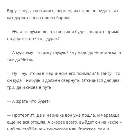
Вдруг следы кончились, вернее, их стало не видно, так
как дорога снова пошла бором.
— Ну, и ты думаешь, что он так и будет шпарить прямо
по дороге, он что – дурак?
— А куда ему – в тайгу глухую? Ему надо до Нерчинска, а
там до Читы.
— Ну – ну, чтобы в Нерчинске его поймали? В тайгу – то
он куда – нибудь и должен свернуть. Отсидится дня два –
три, да и снова в путь.
— А жрать что будет?
— Протерпит. Да и черника вон уже пошла, и черемша
ещё не вся отошла. А скорее всего, выйдет он на какое –
нибудь стойбище – тунгусское или братское, там и