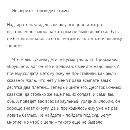
— Не верите – поглядите сами.
Надзиратель увидел валявшуюся цепь и хитро
выставленное окно, на котором не было решётки. Чуть
не бегом направился он к смотрителю, тот к начальнику
тюрьмы.
— Что ж вы, сукины дети, не усмотрели, а?! Проржавел
«брушлет», вот он его и поломал. Сменить надо было. А
почему солдата к этому окну не приставили, как было
сказано? Жаль, что нет у меня права всыпать вам с
десятка два плетей… Теперь ищите его. Десяток конных
казаков, да столько же ещё пеших солдат, и сами вы,
оба. А поведёт вас всех караульный урядник Злобин, он
хорощо знает округу, да и приходилось ему уже не раз
ловить беглых. Не найдёте – пойдёте под суд. Бегут
многие, но чтоб с цепи – такого ещё не бывало.