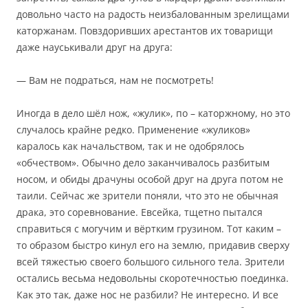
довольно часто на радость неизбалованным зрелищами
каторжанам. Повздоривших арестантов их товарищи
даже науськивали друг на друга:
— Вам не подраться, нам не посмотреть!
Иногда в дело шёл нож, «жулик», по – каторжному, но это
случалось крайне редко. Применение «жуликов»
каралось как начальством, так и не одобрялось
«обчеством». Обычно дело заканчивалось разбитым
носом, и обиды драчуны особой друг на друга потом не
таили. Сейчас же зрители поняли, что это не обычная
драка, это соревнование. Евсейка, тщетно пытался
справиться с могучим и вёртким грузином. Тот каким –
то образом быстро кинул его на землю, придавив сверху
всей тяжестью своего большого сильного тела. Зрители
остались весьма недовольны скоротечностью поединка.
Как это так, даже нос не разбили? Не интересно. И все