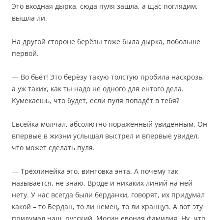
Это входная дырка, сюда пуля зашла, а щас поглядим,
вышла ли.
На другой стороне берёзы тоже была дырка, побольше
первой.
— Во бьёт! Это берёзу такую толстую пробила наскрозь,
а уж таких, как ты надо не одного для ентого дела.
Кумекаешь, что будет, если пуля попадёт в тебя?
Евсейка молчал, абсолютно поражённый увиденным. Он
впервые в жизни услышал выстрел и впервые увидел,
что может сделать пуля.
— Трёхлинейка это, винтовка энта. А почему так
называется, не знаю. Вроде и никаких линий на ней
нету. У нас всегда были берданки, говорят, их придумал
какой – то Бердан, то ли немец, то ли хранцуз. А вот эту
придумал наш, русский. Мосин евоная фамилия. Ну, что,