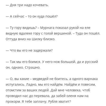
— Дня три надо кочевать.
— А сейчас – то он куда пошёл?
— Ту гору видишь? – Мурнага показал рукой на еле
видную вдалеке гору с голой вершиной. – Туда он пошёл.
Оттуда вниз на Шилку близко.
— Что вы его не задержали?
— Так мы его боимся. У него нож большой, да и русский
он, однако. Страшно.
— О, вы какие – медведей не боитесь, а одного варнака
испугались. Ладно, мы его найдём. Найдём и повесим,
отомстим за ваших людей. Дай мне человека, чтоб
проводил нас до перевала, да забей оленя нам на
прокорм. Я тебе заплачу. Рубля хватит?