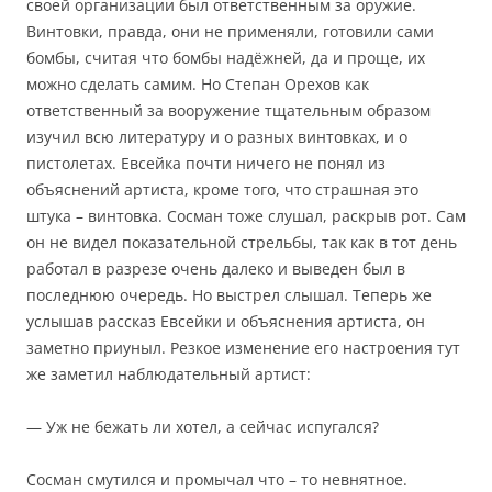
своей организации был ответственным за оружие.
Винтовки, правда, они не применяли, готовили сами
бомбы, считая что бомбы надёжней, да и проще, их
можно сделать самим. Но Степан Орехов как
ответственный за вооружение тщательным образом
изучил всю литературу и о разных винтовках, и о
пистолетах. Евсейка почти ничего не понял из
объяснений артиста, кроме того, что страшная это
штука – винтовка. Сосман тоже слушал, раскрыв рот. Сам
он не видел показательной стрельбы, так как в тот день
работал в разрезе очень далеко и выведен был в
последнюю очередь. Но выстрел слышал. Теперь же
услышав рассказ Евсейки и объяснения артиста, он
заметно приуныл. Резкое изменение его настроения тут
же заметил наблюдательный артист:
— Уж не бежать ли хотел, а сейчас испугался?
Сосман смутился и промычал что – то невнятное.