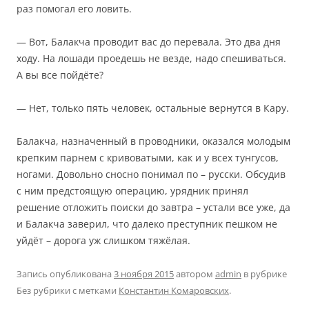
раз помогал его ловить.
— Вот, Балакча проводит вас до перевала. Это два дня
ходу. На лошади проедешь не везде, надо спешиваться.
А вы все пойдёте?
— Нет, только пять человек, остальные вернутся в Кару.
Балакча, назначенный в проводники, оказался молодым
крепким парнем с кривоватыми, как и у всех тунгусов,
ногами. Довольно сносно понимал по – русски. Обсудив
с ним предстоящую операцию, урядник принял
решение отложить поиски до завтра – устали все уже, да
и Балакча заверил, что далеко преступник пешком не
уйдёт – дорога уж слишком тяжёлая.
Запись опубликована
3 ноября 2015
автором
admin
в рубрике
Без рубрики с метками
Константин Комаровских
.