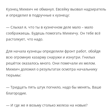
Кузнец Михеич не обманул. Евсейку вызвал надзиратель
и определил в подручные к кузнецу:
— Слыхал я, что ты в кузнечном деле мало – мало
соображаешь. Будешь помогать Михеичу. Он тебе всё
растолкует, что надо.
Для начала кузнецы определили фронт работ, обойдя
всю огромную казарму снаружи и изнутри. Гнилых
решёток оказалось много. Они помечали их мелом.
Михеич доложил о результатах осмотра начальнику
тюрьмы:
— Тридцать пять штук погнило, надо бы менять, Ваше
благородие.
— И где же я возьму столько железа на новые?