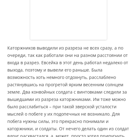
Каторжников выводили из разреза не всех сразу, а по
очереди, так как работали они на разном расстоянии от
входа в разрез. Евсейка в этот день работал недалеко от
выхода, поэтому и вывели его раньше. Была
возможность хоть немного отдохнуть, расслаблено
растянувшись на прогретой ярким весенним солнцем
земле. Два конвойных солдата с винтовками следили за
вышедшими из разреза каторжниками. Им тоже можно
было расслабиться – при такой зверской усталости
мыслей о побеге у их подопечных не возникало. Для
побега нужны силы, это прекрасно понимали и
каторжники, и солдаты. От нечего делать один из солдат
вдруг расхвастался, а, может, просто хотел припугнуть