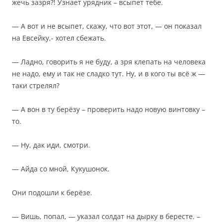
жечь зазря?! Узнает урядник – всыпет тебе.
— А вот и не всыпет, скажу, что вот этот, — он показал
на Евсейку,- хотел сбежать.
— Ладно, говорить я не буду, а зря клепать на человека
не надо, ему и так не сладко тут. Ну, и в кого ты всё ж —
таки стрелял?
— А вон в ту берёзу – проверить надо новую винтовку –
то.
— Ну, дак иди, смотри.
— Айда со мной, Кукушонок.
Они подошли к берёзе.
— Вишь, попал, — указал солдат на дырку в бересте. –