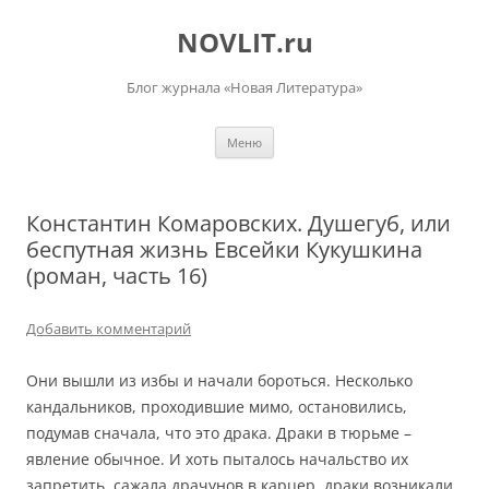
Перейти
к
NOVLIT.ru
содержимому
Блог журнала «Новая Литература»
Меню
Константин Комаровских. Душегуб, или
беспутная жизнь Евсейки Кукушкина
(роман, часть 16)
Добавить комментарий
Они вышли из избы и начали бороться. Несколько
кандальников, проходившие мимо, остановились,
подумав сначала, что это драка. Драки в тюрьме –
явление обычное. И хоть пыталось начальство их
запретить, сажала драчунов в карцер, драки возникали