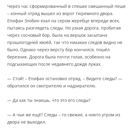
Через час сформированный в спешке смешанный пеше
– конный отряд вышел из ворот тюремного двора.
Епифан Злобин ехал на сером жеребце впереди всех,
пытаясь разглядеть следы. Но узкая дорога, пробитая
через сосновый бор, была на вершок засыпана
прошлогодней хвоёй, так что никаких следов видно не
было. Однако через версту бор кончился, пошёл
березник. Дорога была почти голая, особенно на
подсыхающих после недавнего дождя лужах.
— Стой! – Епифан остановил отряд. – Видите следы? —
обратился он смотрителю и надзирателю.
— Да как ты знаешь, что это его следы?
— А чьи же ещё? Следы – то свежие, а никто утром из
двора не выходил.