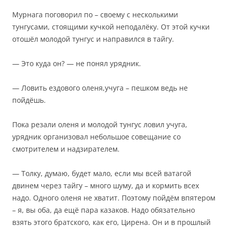
Мурнага поговорил по – своему с несколькими
тунгусами, стоящими кучкой неподалёку. От этой кучки
отошёл молодой тунгус и направился в тайгу.
— Это куда он? — не понял урядник.
— Ловить ездового оленя,учуга – пешком ведь не
пойдёшь.
Пока резали оленя и молодой тунгус ловил учуга,
урядник организовал небольшое совещание со
смотрителем и надзирателем.
— Толку, думаю, будет мало, если мы всей ватагой
двинем через тайгу – много шуму, да и кормить всех
надо. Одного оленя не хватит. Поэтому пойдём впятером
– я, вы оба, да ещё пара казаков. Надо обязательно
взять этого братского, как его, Цирена. Он и в прошлый