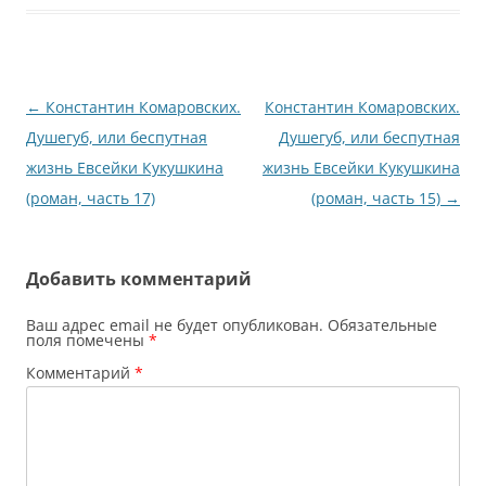
Навигация
←
Константин Комаровских.
Константин Комаровских.
по
Душегуб, или беспутная
Душегуб, или беспутная
записям
жизнь Евсейки Кукушкина
жизнь Евсейки Кукушкина
(роман, часть 17)
(роман, часть 15)
→
Добавить комментарий
Ваш адрес email не будет опубликован.
Обязательные
поля помечены
*
Комментарий
*