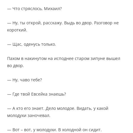
— Что стряслось, Михаил?
— Ну, ты открой, расскажу. Выдь во двор. Разговор не
короткий.
— Щас, оденусь только.
Пахом в накинутом на исподнее старом зипуне вышел
во двор.
— Ну, чаво тебе?
— Где твой Евсейка знаешь?
— А кто его знает. Дело молодое. Видать, у какой
молодухи заночевал.
— Вот – вот, у молодухи. В холодной он сидит.