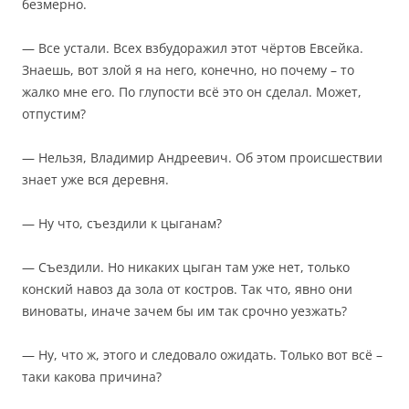
безмерно.
— Все устали. Всех взбудоражил этот чёртов Евсейка.
Знаешь, вот злой я на него, конечно, но почему – то
жалко мне его. По глупости всё это он сделал. Может,
отпустим?
— Нельзя, Владимир Андреевич. Об этом происшествии
знает уже вся деревня.
— Ну что, съездили к цыганам?
— Съездили. Но никаких цыган там уже нет, только
конский навоз да зола от костров. Так что, явно они
виноваты, иначе зачем бы им так срочно уезжать?
— Ну, что ж, этого и следовало ожидать. Только вот всё –
таки какова причина?