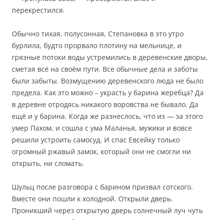
перекрестился.
Обычно тихая, полусонная, Степановка в это утро
бурлила, будто прорвало плотину на мельнице, и
грязные потоки воды устремились в деревенские дворы,
сметая всё на своём пути. Все обычные дела и заботы
были забыты. Возмущению деревенского люда не было
предела. Как это можно – украсть у барина жеребца? Да
в деревне отродясь никакого воровства не бывало. Да
ещё и у барина. Когда же разнеслось, что из — за этого
умер Пахом, и сошла с ума Маланья, мужики и вовсе
решили устроить самосуд. И спас Евсейку только
огромный ржавый замок, который они не смогли ни
открыть, ни сломать.
Шульц после разговора с барином призвал сотского.
Вместе они пошли к холодной. Открыли дверь.
Проникший через открытую дверь солнечный луч чуть