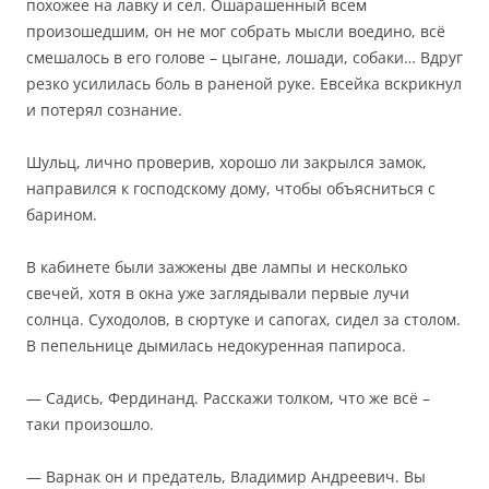
похожее на лавку и сел. Ошарашенный всем
произошедшим, он не мог собрать мысли воедино, всё
смешалось в его голове – цыгане, лошади, собаки… Вдруг
резко усилилась боль в раненой руке. Евсейка вскрикнул
и потерял сознание.
Шульц, лично проверив, хорошо ли закрылся замок,
направился к господскому дому, чтобы объясниться с
барином.
В кабинете были зажжены две лампы и несколько
свечей, хотя в окна уже заглядывали первые лучи
солнца. Суходолов, в сюртуке и сапогах, сидел за столом.
В пепельнице дымилась недокуренная папироса.
— Садись, Фердинанд. Расскажи толком, что же всё –
таки произошло.
— Варнак он и предатель, Владимир Андреевич. Вы