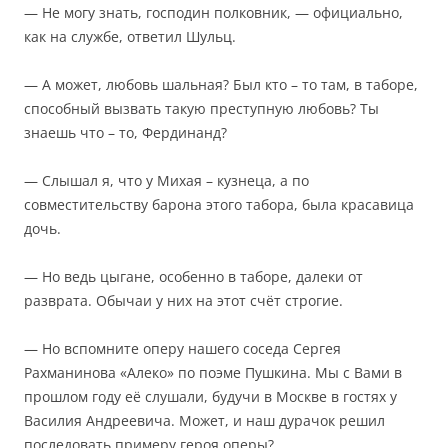
— Не могу знать, господин полковник, — официально,
как на службе, ответил Шульц.
— А может, любовь шальная? Был кто – то там, в таборе,
способный вызвать такую преступную любовь? Ты
знаешь что – то, Фердинанд?
— Слышал я, что у Михая – кузнеца, а по
совместительству барона этого табора, была красавица
дочь.
— Но ведь цыгане, особенно в таборе, далеки от
разврата. Обычаи у них на этот счёт строгие.
— Но вспомните оперу нашего соседа Сергея
Рахманинова «Алеко» по поэме Пушкина. Мы с Вами в
прошлом году её слушали, будучи в Москве в гостях у
Василия Андреевича. Может, и наш дурачок решил
последовать примеру героя оперы?