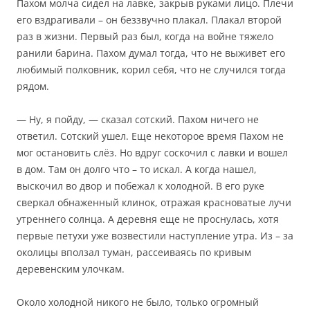
Пахом молча сидел на лавке, закрыв руками лицо. Плечи
его вздрагивали – он беззвучно плакал. Плакал второй
раз в жизни. Первый раз был, когда на войне тяжело
ранили барина. Пахом думал тогда, что не выживет его
любимый полковник, корил себя, что не случился тогда
рядом.
— Ну, я пойду, — сказал сотский. Пахом ничего не
ответил. Сотский ушел. Еще некоторое время Пахом не
мог остановить слёз. Но вдруг соскочил с лавки и вошел
в дом. Там он долго что – то искал. А когда нашел,
выскочил во двор и побежал к холодной. В его руке
сверкал обнаженный клинок, отражая красноватые лучи
утреннего солнца. А деревня еще не проснулась, хотя
первые петухи уже возвестили наступление утра. Из – за
околицы вползал туман, рассеиваясь по кривым
деревенским улочкам.
Около холодной никого не было, только огромный