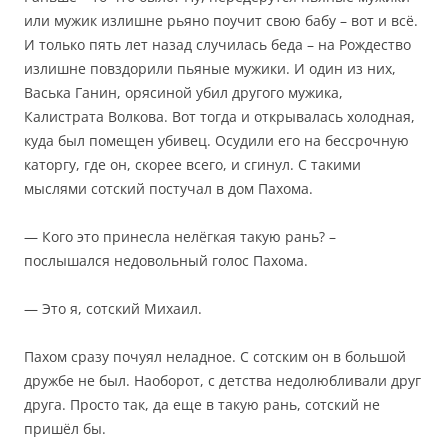
или мужик излишне рьяно поучит свою бабу – вот и всё.
И только пять лет назад случилась беда – на Рождество
излишне повздорили пьяные мужики. И один из них,
Васька Ганин, орясиной убил другого мужика,
Калистрата Волкова. Вот тогда и открывалась холодная,
куда был помещен убивец. Осудили его на бессрочную
каторгу, где он, скорее всего, и сгинул. С такими
мыслями сотский постучал в дом Пахома.
— Кого это принесла нелёгкая такую рань? –
послышался недовольный голос Пахома.
— Это я, сотский Михаил.
Пахом сразу почуял неладное. С сотским он в большой
дружбе не был. Наоборот, с детства недолюбливали друг
друга. Просто так, да еще в такую рань, сотский не
пришёл бы.