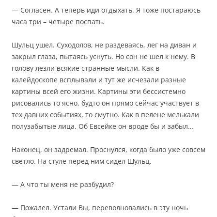
— Согласен. А теперь иди отдыхать. Я тоже постараюсь
часа три – четыре поспать.
Шульц ушел. Суходолов, не раздеваясь, лег на диван и
закрыл глаза, пытаясь уснуть. Но сон не шел к нему. В
голову лезли всякие странные мысли. Как в
калейдоскопе всплывали и тут же исчезали разные
картины всей его жизни. Картины эти бессистемно
рисовались то ясно, будто он прямо сейчас участвует в
тех давних событиях, то смутно. Как в пелене мелькали
полузабытые лица. Об Евсейке он вроде бы и забыл…
Наконец, он задремал. Проснулся, когда было уже совсем
светло. На стуле перед ним сидел Шульц.
— А что ты меня не разбудил?
— Пожалел. Устали Вы, переволновались в эту ночь