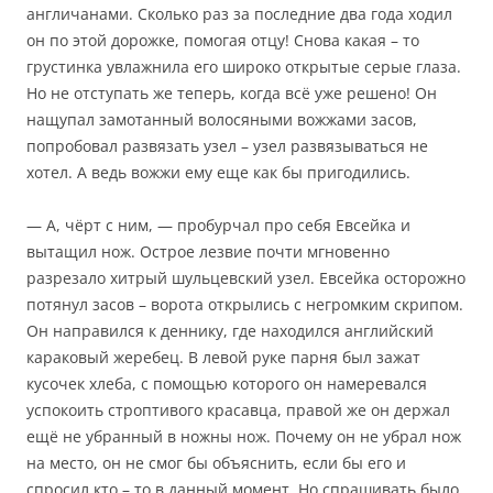
англичанами. Сколько раз за последние два года ходил
он по этой дорожке, помогая отцу! Снова какая – то
грустинка увлажнила его широко открытые серые глаза.
Но не отступать же теперь, когда всё уже решено! Он
нащупал замотанный волосяными вожжами засов,
попробовал развязать узел – узел развязываться не
хотел. А ведь вожжи ему еще как бы пригодились.
— А, чёрт с ним, — пробурчал про себя Евсейка и
вытащил нож. Острое лезвие почти мгновенно
разрезало хитрый шульцевский узел. Евсейка осторожно
потянул засов – ворота открылись с негромким скрипом.
Он направился к деннику, где находился английский
караковый жеребец. В левой руке парня был зажат
кусочек хлеба, с помощью которого он намеревался
успокоить строптивого красавца, правой же он держал
ещё не убранный в ножны нож. Почему он не убрал нож
на место, он не смог бы объяснить, если бы его и
спросил кто – то в данный момент. Но спрашивать было