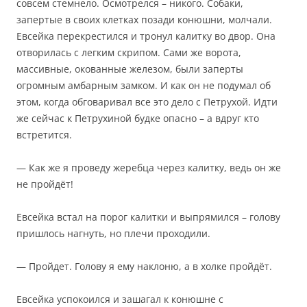
совсем стемнело. Осмотрелся – никого. Собаки,
запертые в своих клетках позади конюшни, молчали.
Евсейка перекрестился и тронул калитку во двор. Она
отворилась с легким скрипом. Сами же ворота,
массивные, окованные железом, были заперты
огромным амбарным замком. И как он не подумал об
этом, когда обговаривал все это дело с Петрухой. Идти
же сейчас к Петрухиной будке опасно – а вдруг кто
встретится.
— Как же я проведу жеребца через калитку, ведь он же
не пройдёт!
Евсейка встал на порог калитки и выпрямился – голову
пришлось нагнуть, но плечи проходили.
— Пройдет. Голову я ему наклоню, а в холке пройдёт.
Евсейка успокоился и зашагал к конюшне с