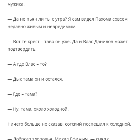
мужика.
— Да не пьян ли ты с утра? Я сам видел Пахома совсем
недавно живым и невредимым.
— Вот те крест – таво он уже. Да и Влас Данилов может
подтвердить.
— А где Влас – то?
— Дык тама он и остался.
— Где – тама?
— Ну, тама, около холодной.
Ничего больше не сказав, сотский поспешил к холодной.
— Доброго здоровья, Михал Ефимыч, — снял с