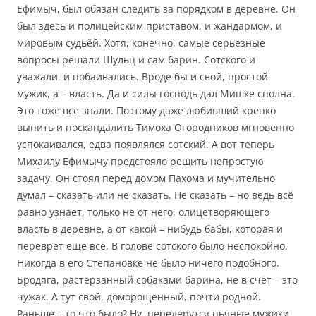
Ефимыч, был обязан следить за порядком в деревне. Он
был здесь и полицейским приставом, и жандармом, и
мировым судьёй. Хотя, конечно, самые серьезные
вопросы решали Шульц и сам барин. Сотского и
уважали, и побаивались. Вроде бы и свой, простой
мужик, а – власть. Да и силы господь дал Мишке сполна.
Это тоже все знали. Поэтому даже любивший крепко
выпить и поскандалить Тимоха Огородников мгновенно
успокаивался, едва появлялся сотский. А вот теперь
Михаилу Ефимычу предстояло решить непростую
задачу. Он стоял перед домом Пахома и мучительно
думал – сказать или не сказать. Не сказать – но ведь всё
равно узнает, только не от него, олицетворяющего
власть в деревне, а от какой – нибудь бабы, которая и
переврёт еще всё. В голове сотского было неспокойно.
Никогда в его Степановке не было ничего подобного.
Бродяга, растерзанный собаками барина, не в счёт – это
чужак. А тут свой, доморощенный, почти родной.
Раньше – то что было? Ну, передерутся пьяные мужики