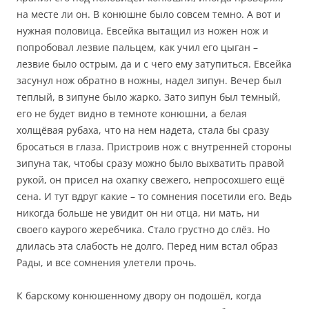
на месте ли он. В конюшне было совсем темно. А вот и
нужная половица. Евсейка вытащил из ножен нож и
попробовал лезвие пальцем, как учил его цыган –
лезвие было острым, да и с чего ему затупиться.
Евсейка
засунул нож обратно в ножны, надел зипун. Вечер был
теплый, в зипуне было жарко. Зато зипун был темный,
его не будет видно в темноте конюшни, а белая
холщёвая рубаха, что на нем надета, стала бы сразу
бросаться в глаза. Пристроив нож с внутренней стороны
зипуна так, чтобы сразу можно было выхватить правой
рукой, он присел на охапку свежего, непросохшего ещё
сена. И тут вдруг какие – то сомнения посетили его. Ведь
никогда больше не увидит он ни отца, ни мать, ни
своего каурого жеребчика. Стало грустно до слёз. Но
длилась эта слабость не долго. Перед ним встал образ
Рады, и все сомнения улетели прочь.
К барскому конюшенному двору он подошёл, когда