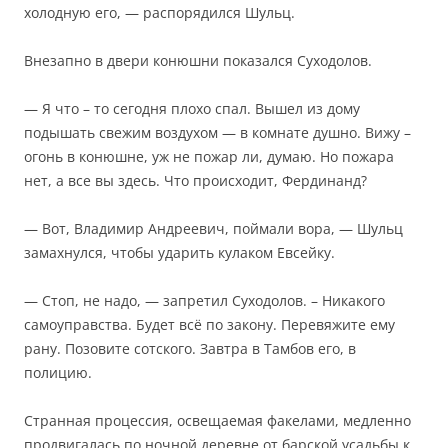
холодную его, — распорядился Шульц.
Внезапно в двери конюшни показался Суходолов.
— Я что – то сегодня плохо спал. Вышел из дому
подышать свежим воздухом — в комнате душно. Вижу –
огонь в конюшне, уж не пожар ли, думаю. Но пожара
нет, а все вы здесь. Что происходит, Фердинанд?
— Вот, Владимир Андреевич, поймали вора, — Шульц
замахнулся, чтобы ударить кулаком Евсейку.
— Стоп, не надо, — запретил Суходолов. – Никакого
самоуправства. Будет всё по закону. Перевяжите ему
рану. Позовите сотского. Завтра в Тамбов его, в
полицию.
Странная процессия, освещаемая факелами, медленно
продвигалась по ночной деревне от барской усадьбы к