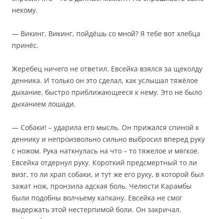
некому.
— Викинг, Викинг, пойдёшь со мной? Я тебе вот хлебца
принёс.
Жеребец ничего не ответил. Евсейка взялся за щеколду
денника. И только он это сделал, как услышал тяжёлое
дыхание, быстро приближающееся к нему. Это не было
дыханием лошади.
— Собаки! – ударила его мысль. Он прижался спиной к
деннику и непроизвольно сильно выбросил вперед руку
с ножом. Рука наткнулась на что – то тяжелое и мягкое.
Евсейка отдернул руку. Короткий предсмертный то ли
визг, то ли храп собаки, и тут же его руку, в которой был
зажат нож, пронзила адская боль. Челюсти Карамбы
были подобны волчьему капкану. Евсейка не смог
выдержать этой нестерпимой боли. Он закричал.