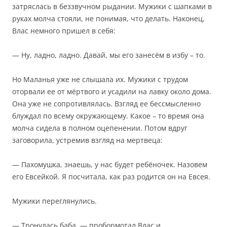
затряслась в беззвучном рыдании. Мужики с шапками в
руках молча стояли, не понимая, что делать. Наконец,
Влас немного пришел в себя:
— Ну, ладно, ладно. Давай, мы его занесём в избу – то.
Но Маланья уже не слышала их. Мужики с трудом
оторвали ее от мёртвого и усадили на лавку около дома.
Она уже не сопротивлялась. Взгляд ее бессмысленно
блуждал по всему окружающему. Какое – то время она
молча сидела в полном оцепенении. Потом вдруг
заговорила, устремив взгляд на мертвеца:
— Пахомушка, знаешь, у нас будет ребёночек. Назовем
его Евсейкой. Я посчитала, как раз родится он на Евсея.
Мужики переглянулись.
— Тронулась баба, — пробормотал Влас и