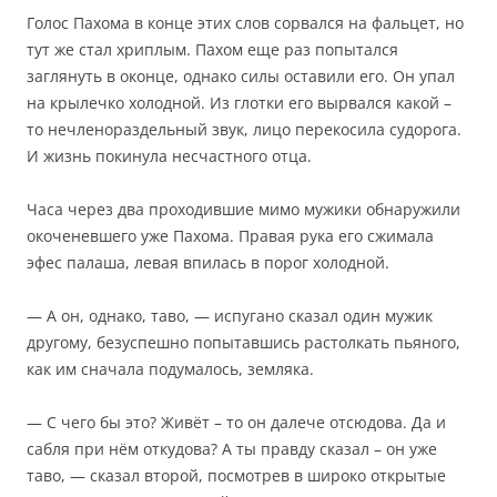
Голос Пахома в конце этих слов сорвался на фальцет, но
тут же стал хриплым. Пахом еще раз попытался
заглянуть в оконце, однако силы оставили его. Он упал
на крылечко холодной. Из глотки его вырвался какой –
то нечленораздельный звук, лицо перекосила судорога.
И жизнь покинула несчастного отца.
Часа через два проходившие мимо мужики обнаружили
окоченевшего уже Пахома. Правая рука его сжимала
эфес палаша, левая впилась в порог холодной.
— А он, однако, таво, — испугано сказал один мужик
другому, безуспешно попытавшись растолкать пьяного,
как им сначала подумалось, земляка.
— С чего бы это? Живёт – то он далече отсюдова. Да и
сабля при нём откудова? А ты правду сказал – он уже
таво, — сказал второй, посмотрев в широко открытые