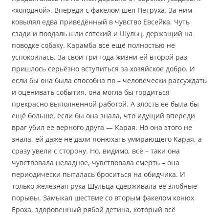
«холодной». Впереди с факелом шёл Петруха. За ним
ковылял едва приведённый в чувство Евсейка. Чуть
сзади и поодаль шли сотский и Шульц, держащий на
поводке собаку. Карамба все ещё полностью не
успокоилась. За свои три года жизни ей второй раз
пришлось серьёзно вступиться за хозяйское добро. И
если бы она была способна по – человечески рассуждать
и оценивать события, она могла бы гордиться
прекрасно выполненной работой. А злость ее была бы
ещё больше, если бы она знала, что идущий впереди
враг убил ее верного друга — Карая. Но она этого не
знала, ей даже не дали понюхать умирающего Карая, а
сразу увели с сторону. Но, видимо, всё – таки она
чувствовала неладное, чувствовала смерть – она
периодически пыталась броситься на обидчика. И
только железная рука Шульца сдерживала её злобные
порывы. Замыкал шествие со вторым факелом конюх
Ероха, здоровенный рябой детина, который всё