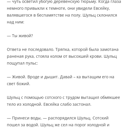
— чуть осветил убогую деревенскую тюрьму. Когда глаза
немного привыкли к темноте, они увидели Евсейку,
валявшегося в беспамятстве на полу. Шульц склонился
над ним:
— Ты живой?
Ответа не последовало. Тряпка, которой была замотана
раненая рука, стояла колом от высохшей крови. Шульц
пощупал пульс:
— Живой. Вроде и дышит. Давай – ка вытащим его на
свет божий.
Шульц с помощью сотского с трудом вытащил обмякшее
тело из холодной. Евсейка слабо застонал.
— Принеси воды, — распорядился Шульц. Сотский
пошел за водой. Шульц же сел на порог холодной и