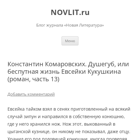
Перейти
к
NOVLIT.ru
содержимому
Блог журнала «Новая Литература»
Меню
Константин Комаровских. Душегуб, или
беспутная жизнь Евсейки Кукушкина
(роман, часть 13)
Добавить комментарий
Евсейка тайком взял в сенях приготовленный на всякий
случай зипун и направился в собственную конюшню,
где у него хранился нож. Нож этот, выкованный в
цыганской кузнице, он никому не показывал, даже отцу.
Хранил его под половицей конюшни, иногда проверяя,