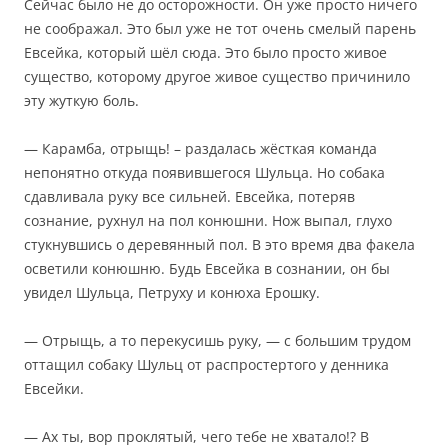
Сейчас было не до осторожности. Он уже просто ничего
не соображал. Это был уже не тот очень смелый парень
Евсейка, который шёл сюда. Это было просто живое
существо, которому другое живое существо причинило
эту жуткую боль.
— Карамба, отрыщь! – раздалась жёсткая команда
непонятно откуда появившегося Шульца. Но собака
сдавливала руку все сильней. Евсейка, потеряв
сознание, рухнул на пол конюшни. Нож выпал, глухо
стукнувшись о деревянный пол. В это время два факела
осветили конюшню. Будь Евсейка в сознании, он бы
увидел Шульца, Петруху и конюха Ерошку.
— Отрыщь, а то перекусишь руку, — с большим трудом
оттащил собаку Шульц от распростертого у денника
Евсейки.
— Ах ты, вор проклятый, чего тебе не хватало!? В