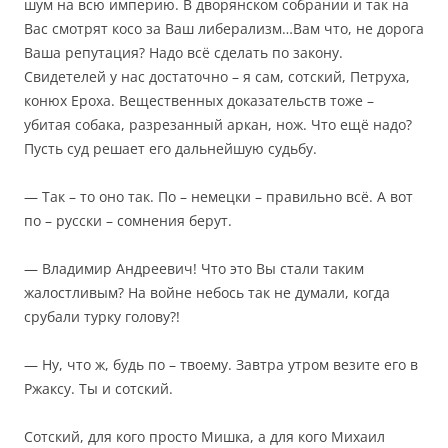
шум на всю империю. В дворянском собрании и так на
Вас смотрят косо за Ваш либерализм…Вам что, не дорога
Ваша репутация? Надо всё сделать по закону.
Свидетелей у нас достаточно – я сам, сотский, Петруха,
конюх Ероха. Вещественных доказательств тоже –
убитая собака, разрезанный аркан, нож. Что ещё надо?
Пусть суд решает его дальнейшую судьбу.
— Так – то оно так. По – немецки – правильно всё. А вот
по – русски – сомнения берут.
— Владимир Андреевич! Что это Вы стали таким
жалостливым? На войне небось так не думали, когда
срубали турку голову?!
— Ну, что ж, будь по – твоему. Завтра утром везите его в
Ржаксу. Ты и сотский.
Сотский, для кого просто Мишка, а для кого Михаил