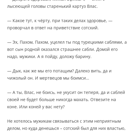
лысеющей головы старенький картуз Влас.
— Какое тут, к чёрту, при таких делах здоровье, —
проворчал в ответ на приветствие сотский.
— Эх, Пахом, Пахом, уцелел ты под турецкими саблями, а
вот сын родной оказался страшнее сабли. Домой его
надо, мужики. А я пойду, доложу барину.
— Дык, как же мы его потащим? Далеко вить, да и
чижолый он. И мертвецов мы боимси…
— А ты, Влас, не боись, не укусит он теперя, да и саблей
своей не будет больше никогда махать. Отвезите на
коне. Или коней у вас нету?
Не хотелось мужикам связываться с этим неприятным
делом, но куда денешься – сотский был для них властью,