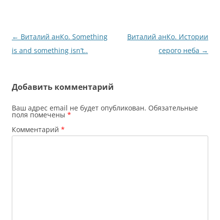
Навигация
←
Виталий анКо. Something
Виталий анКо. Истории
по
is and something isn’t..
серого неба
→
записям
Добавить комментарий
Ваш адрес email не будет опубликован.
Обязательные
поля помечены
*
Комментарий
*