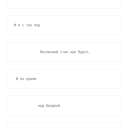
И я с тех пор
             беспечней стал как будто,
 И по краям
            над бездной