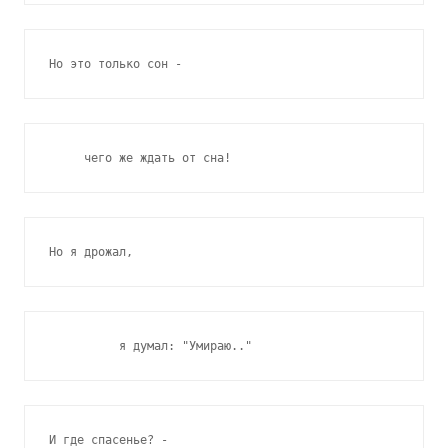
Но это только сон -
     чего же ждать от сна!
Но я дрожал,
          я думал: "Умираю.."
И где спасенье? -