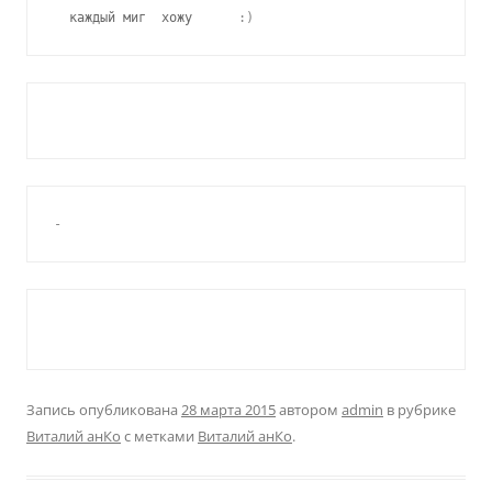
  каждый миг  хожу      
:)
-
Запись опубликована
28 марта 2015
автором
admin
в рубрике
Виталий анКо
с метками
Виталий анКо
.