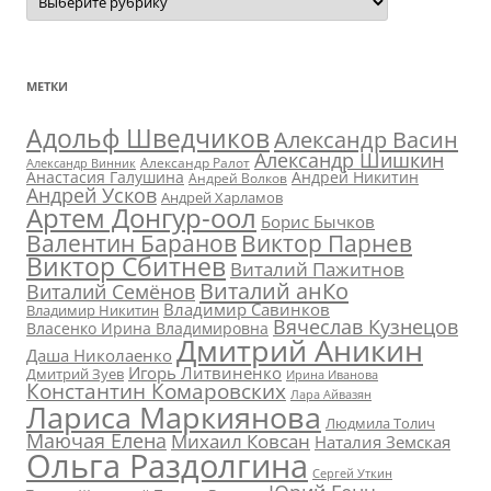
МЕТКИ
Адольф Шведчиков
Александр Васин
Александр Шишкин
Александр Ралот
Александр Винник
Анастасия Галушина
Андрей Никитин
Андрей Волков
Андрей Усков
Андрей Харламов
Артем Донгур-оол
Борис Бычков
Валентин Баранов
Виктор Парнев
Виктор Сбитнев
Виталий Пажитнов
Виталий анКо
Виталий Семёнов
Владимир Савинков
Владимир Никитин
Вячеслав Кузнецов
Власенко Ирина Владимировна
Дмитрий Аникин
Даша Николаенко
Игорь Литвиненко
Дмитрий Зуев
Ирина Иванова
Константин Комаровских
Лара Айвазян
Лариса Маркиянова
Людмила Толич
Маючая Елена
Михаил Ковсан
Наталия Земская
Ольга Раздолгина
Сергей Уткин