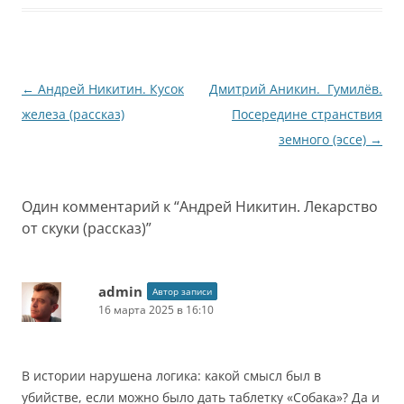
Навигация
←
Андрей Никитин. Кусок
Дмитрий Аникин. Гумилёв.
по
железа (рассказ)
Посередине странствия
записям
земного (эссе)
→
Один комментарий к “
Андрей Никитин. Лекарство
от скуки (рассказ)
”
admin
Автор записи
16 марта 2025 в 16:10
В истории нарушена логика: какой смысл был в
убийстве, если можно было дать таблетку «Собака»? Да и