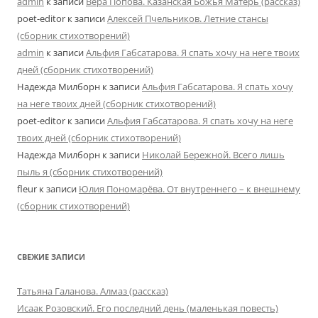
admin
к записи
Вера Попова. Казанская Божья Матерь (рассказ)
poet-editor
к записи
Алексей Пчельников. Летние стансы
(сборник стихотворений)
admin
к записи
Альфия Габсатарова. Я спать хочу на неге твоих
дней (сборник стихотворений)
Надежда Милборн
к записи
Альфия Габсатарова. Я спать хочу
на неге твоих дней (сборник стихотворений)
poet-editor
к записи
Альфия Габсатарова. Я спать хочу на неге
твоих дней (сборник стихотворений)
Надежда Милборн
к записи
Николай Бережной. Всего лишь
пыль я (сборник стихотворений)
fleur
к записи
Юлия Пономарёва. От внутреннего – к внешнему
(сборник стихотворений)
СВЕЖИЕ ЗАПИСИ
Татьяна Галанова. Алмаз (рассказ)
Исаак Розовский. Его последний день (маленькая повесть)