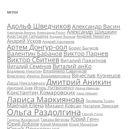
МЕТКИ
Адольф Шведчиков
Александр Васин
Александр Шишкин
Александр Ралот
Александр Винник
Анастасия Галушина
Андрей Никитин
Андрей Волков
Андрей Усков
Андрей Харламов
Артем Донгур-оол
Борис Бычков
Валентин Баранов
Виктор Парнев
Виктор Сбитнев
Виталий Пажитнов
Виталий анКо
Виталий Семёнов
Владимир Савинков
Владимир Никитин
Вячеслав Кузнецов
Власенко Ирина Владимировна
Дмитрий Аникин
Даша Николаенко
Игорь Литвиненко
Дмитрий Зуев
Ирина Иванова
Константин Комаровских
Лара Айвазян
Лариса Маркиянова
Людмила Толич
Маючая Елена
Михаил Ковсан
Наталия Земская
Ольга Раздолгина
Сергей Уткин
Юрий Генч
Тамара Ветрова
Тадеуш Жаховский
Юрий Добров
Юрий Меркеев
Юрий Михайлов
Юрий Прокопенко