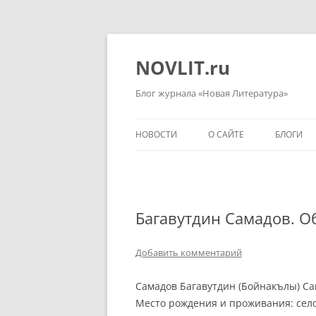
Перейти
к
содержимому
NOVLIT.ru
Блог журнала «Новая Литература»
НОВОСТИ
О САЙТЕ
БЛОГИ
Багавутдин Самадов. О
Добавить комментарий
Самадов Багавутдин (Бойнакълы) Са
Место рождения и проживания: сел