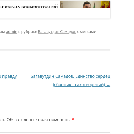
ром
admin
в рубрике
Багавутдин Самадов
с метками
в правду
Багавутдин Самадов. Единство сердец
(сборник стихотворений)
→
ан.
Обязательные поля помечены
*