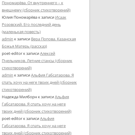
Пономарёва. От внутреннего – к
внешнему (сборник стихотворений)
Юлия Пономарёва
к записи
Исаак
Розовский. Его последний день
(маленькая повесть)
admin
к записи
Вера Попова. Казанская
Божья Матерь (рассказ)
poet-editor
к записи
Алексей
Пчельников. Летние стансы (сборник
стихотворений)
admin
к записи
Альфия Габсатарова. Я
спать хочу на неге твоих дней (сборник
стихотворений)
Надежда Милборн
к записи
Альфия
Габсатарова. Я спать хочу на неге
твоих дней (сборник стихотворений)
poet-editor
к записи
Альфия
Габсатарова. Я спать хочу на неге
твоих дней (сборник стихотворений)