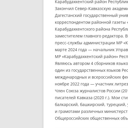
Карабудахкентский район Республик
Закончил Север-Кавказскую академию
Дагестанский государственный универ
корреспондентом районной газеты «
Карабудахкентского района Республи
заместителем главного редактора. 
пресс-службы администрации МР «Ка
марте 2024 года — начальник Упр
МР «Карабудахкентский район» Респ
Являюсь автором 4 сборников языко
один из государственных языков Ре
международных и всероссийских фес
ноябре 2022 года — участник литре
Член Союза журналистов России (2015
писателей Кавказа (2020 г.). Мои с
балкарский, башкирский, турецкий,
и грамотами различных министерств
Общероссийских общественных объ