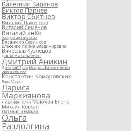
Валентин Баранов
Виктор Парнев
Виктор Сбитнев
Виталий Пажитнов
Виталий Семёнов
Виталий анКо
Владимир Никитин
Владимир Савинков
Власенко Ирина Владимировна
Вячеслав Кузнецов
Даша Николаенко
Дмитрий Аникин
Игорь Литвиненко
Дмитрий Зуев
Ирина Иванова
Константин Комаровских
Лара Айвазян
Лариса
Маркиянова
Маючая Елена
Людмила Толич
Михаил Ковсан
Наталия Земская
Ольга
Раздолгина