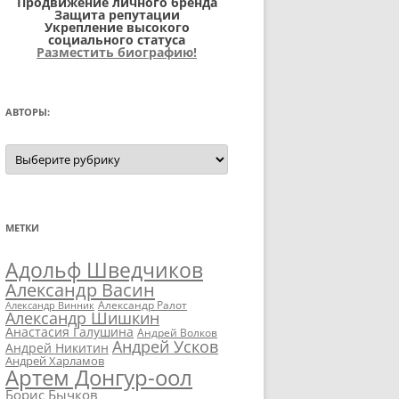
Продвижение личного бренда
Защита репутации
Укрепление высокого
социального статуса
Разместить биографию!
АВТОРЫ:
Авторы:
МЕТКИ
Адольф Шведчиков
Александр Васин
Александр Ралот
Александр Винник
Александр Шишкин
Анастасия Галушина
Андрей Волков
Андрей Усков
Андрей Никитин
Андрей Харламов
Артем Донгур-оол
Борис Бычков