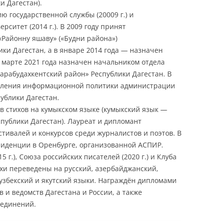
и Дагестан).
 государственной службы (20009 г.) и
ситет (2014 г.). В 2009 году принят
Районну яшаву» («Будни района»)
ки Дагестан, а в январе 2014 года — назначен
В марте 2021 года назначен начальником отдела
рабудахкентский район» Республики Дагестан. В
авления информационной политики администрации
ублики Дагестан.
в стихов на кумыкском языке (кумыкский язык —
спублики Дагестан). Лауреат и дипломант
тивалей и конкурсов среди журналистов и поэтов. В
зиденции в Оренбурге, организованной АСПИР.
 г.), Союза российских писателей (2020 г.) и Клуба
тихи переведены на русский, азербайджанский,
 узбекский и якутский языки. Награждён дипломами
 и ведомств Дагестана и России, а также
единений.