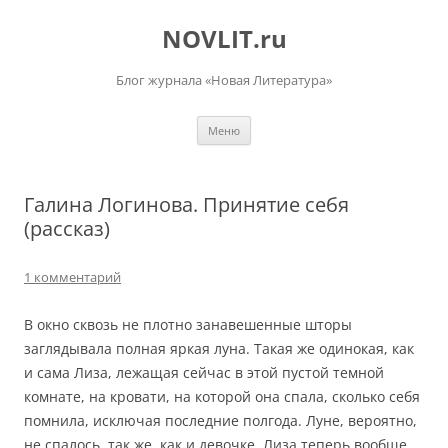
Перейти
к
NOVLIT.ru
содержимому
Блог журнала «Новая Литература»
Меню
Галина Логинова. Принятие себя
(рассказ)
1 комментарий
В окно сквозь не плотно занавешенные шторы
заглядывала полная яркая луна. Такая же одинокая, как
и сама Лиза, лежащая сейчас в этой пустой темной
комнате, на кровати, на которой она спала, сколько себя
помнила, исключая последние полгода. Луне, вероятно,
не спалось, так же, как и девочке. Лиза теперь вообще