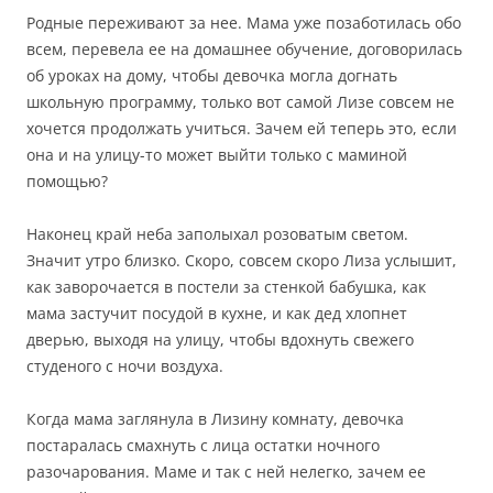
Родные переживают за нее. Мама уже позаботилась обо
всем, перевела ее на домашнее обучение, договорилась
об уроках на дому, чтобы девочка могла догнать
школьную программу, только вот самой Лизе совсем не
хочется продолжать учиться. Зачем ей теперь это, если
она и на улицу-то может выйти только с маминой
помощью?
Наконец край неба заполыхал розоватым светом.
Значит утро близко. Скоро, совсем скоро Лиза услышит,
как заворочается в постели за стенкой бабушка, как
мама застучит посудой в кухне, и как дед хлопнет
дверью, выходя на улицу, чтобы вдохнуть свежего
студеного с ночи воздуха.
Когда мама заглянула в Лизину комнату, девочка
постаралась смахнуть с лица остатки ночного
разочарования. Маме и так с ней нелегко, зачем ее