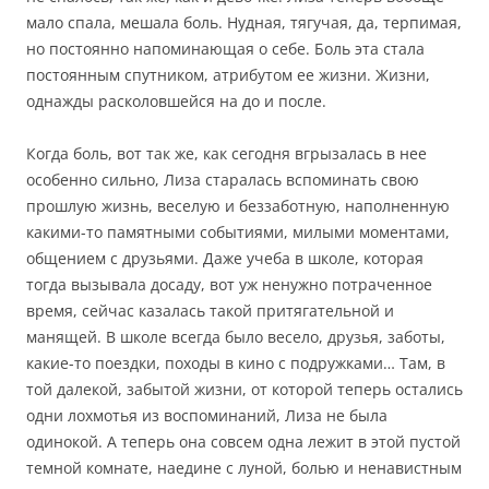
мало спала, мешала боль. Нудная, тягучая, да, терпимая,
но постоянно напоминающая о себе. Боль эта стала
постоянным спутником, атрибутом ее жизни. Жизни,
однажды расколовшейся на до и после.
Когда боль, вот так же, как сегодня вгрызалась в нее
особенно сильно, Лиза старалась вспоминать свою
прошлую жизнь, веселую и беззаботную, наполненную
какими-то памятными событиями, милыми моментами,
общением с друзьями. Даже учеба в школе, которая
тогда вызывала досаду, вот уж ненужно потраченное
время, сейчас казалась такой притягательной и
манящей. В школе всегда было весело, друзья, заботы,
какие-то поездки, походы в кино с подружками… Там, в
той далекой, забытой жизни, от которой теперь остались
одни лохмотья из воспоминаний, Лиза не была
одинокой. А теперь она совсем одна лежит в этой пустой
темной комнате, наедине с луной, болью и ненавистным