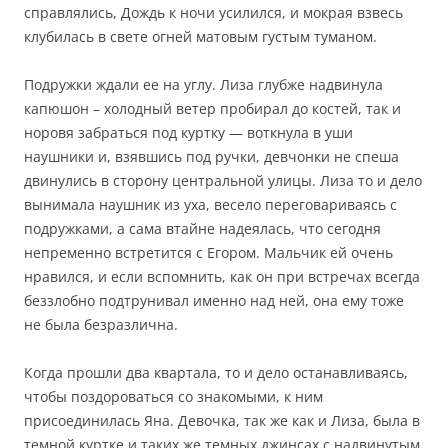
справлялись, Дождь к ночи усилился, и мокрая взвесь
клубилась в свете огней матовым густым туманом.
Подружки ждали ее на углу. Лиза глубже надвинула
капюшон – холодный ветер пробирал до костей, так и
норовя забраться под куртку — воткнула в уши
наушники и, взявшись под ручки, девчонки не спеша
двинулись в сторону центральной улицы. Лиза то и дело
вынимала наушник из уха, весело переговариваясь с
подружками, а сама втайне надеялась, что сегодня
непременно встретится с Егором. Мальчик ей очень
нравился, и если вспомнить, как он при встречах всегда
беззлобно подтрунивал именно над ней, она ему тоже
не была безразлична.
Когда прошли два квартала, то и дело останавливаясь,
чтобы поздороваться со знакомыми, к ним
присоединилась Яна. Девочка, так же как и Лиза, была в
темной куртке и таких же темных джинсах с надвинутым