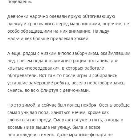
поделаешь.
Девчонки нарочно одевали яркую обтягивающую
одежду и красовались перед мальчишками, впрочем, не
особо обращавшими на них внимание. На льду
мальчишек больше привлекал хоккей.
А еще, рядом с низким в пояс заборчиком, окаймлявшим
лед, совсем недавно администрация поставила две
крытые «переодевалки», в которых работали
обогреватели. Вот там-то после игры и собирались
уставшие замерзшие ребята, весело переговариваясь,
смеясь, во всю флиртуя с девчонками.
Но это зимой, а сейчас был конец ноября. Осень вообще
самая унылая пора. Заняться нечем, кроме как
слоняться по городу. Смеркается уже в пять, а когда в
восемь Лиза вышла на улицу, была и вовсе
непроглядная темень. Даже мрачные фонари не