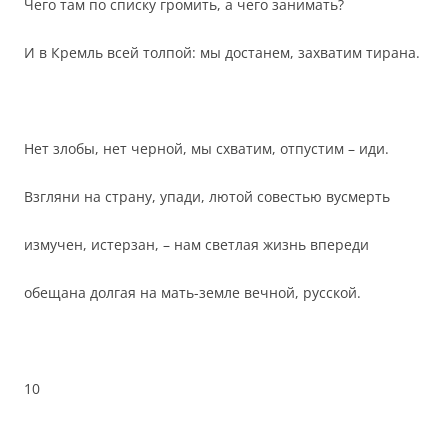
Чего там по списку громить, а чего занимать?
И в Кремль всей толпой: мы достанем, захватим тирана.
Нет злобы, нет черной, мы схватим, отпустим – иди.
Взгляни на страну, упади, лютой совестью вусмерть
измучен, истерзан, – нам светлая жизнь впереди
обещана долгая на мать-земле вечной, русской.
10