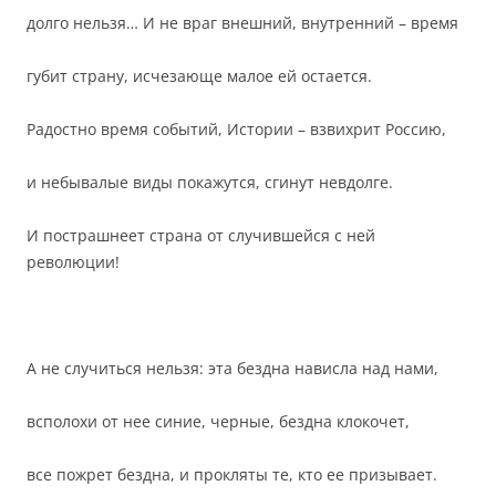
долго нельзя… И не враг внешний, внутренний – время
губит страну, исчезающе малое ей остается.
Радостно время событий, Истории – взвихрит Россию,
и небывалые виды покажутся, сгинут невдолге.
И пострашнеет страна от случившейся с ней
революции!
А не случиться нельзя: эта бездна нависла над нами,
всполохи от нее синие, черные, бездна клокочет,
все пожрет бездна, и прокляты те, кто ее призывает.