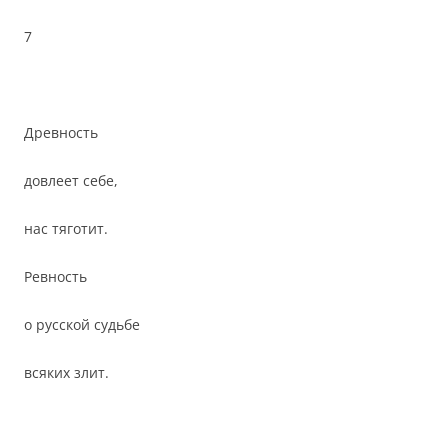
7
Древность
довлеет себе,
нас тяготит.
Ревность
о русской судьбе
всяких злит.