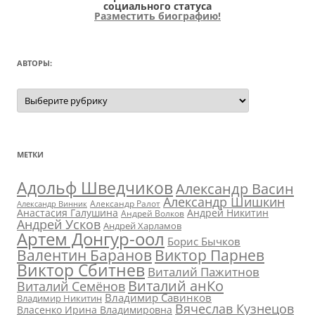
социального статуса
Разместить биографию!
АВТОРЫ:
Авторы:
МЕТКИ
Адольф Шведчиков
Александр Васин
Александр Шишкин
Александр Ралот
Александр Винник
Анастасия Галушина
Андрей Никитин
Андрей Волков
Андрей Усков
Андрей Харламов
Артем Донгур-оол
Борис Бычков
Валентин Баранов
Виктор Парнев
Виктор Сбитнев
Виталий Пажитнов
Виталий анКо
Виталий Семёнов
Владимир Савинков
Владимир Никитин
Вячеслав Кузнецов
Власенко Ирина Владимировна