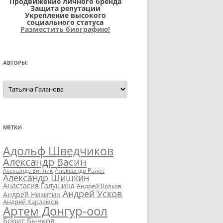
Продвижение личного бренда
Защита репутации
Укрепление высокого
социального статуса
Разместить биографию!
АВТОРЫ:
Авторы:
МЕТКИ
Адольф Шведчиков
Александр Васин
Александр Ралот
Александр Винник
Александр Шишкин
Анастасия Галушина
Андрей Волков
Андрей Усков
Андрей Никитин
Андрей Харламов
Артем Донгур-оол
Борис Бычков