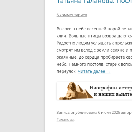
Татьяна Галанова. Посл
6 комментариев
Высоко в небе весенней порой лет
клич. Вольные птицы возвращаются 
Радостно людям услышать апрельск
смотрят им вслед с земли селяне и
окаянные, до сердца пробираете св
небо. Немного постояв, старик вспо
переулок.
Читать далее
→
Запись опубликована
6 июля 2026
авто
Галанова
.