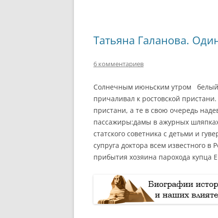
Татьяна Галанова. Один
6 комментариев
Солнечным июньским утром белый 
причаливал к ростовской пристани
пристани, а те в свою очередь наде
пассажиры:дамы в ажурных шляпках
статского советника с детьми и гув
супруга доктора всем известного в 
прибытия хозяина парохода купца 