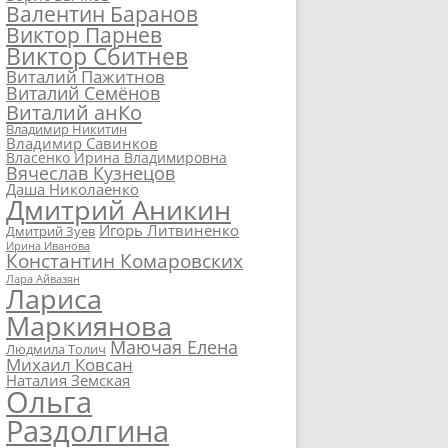
Валентин Баранов
Виктор Парнев
Виктор Сбитнев
Виталий Пажитнов
Виталий Семёнов
Виталий анКо
Владимир Никитин
Владимир Савинков
Власенко Ирина Владимировна
Вячеслав Кузнецов
Даша Николаенко
Дмитрий Аникин
Игорь Литвиненко
Дмитрий Зуев
Ирина Иванова
Константин Комаровских
Лара Айвазян
Лариса
Маркиянова
Маючая Елена
Людмила Толич
Михаил Ковсан
Наталия Земская
Ольга
Раздолгина