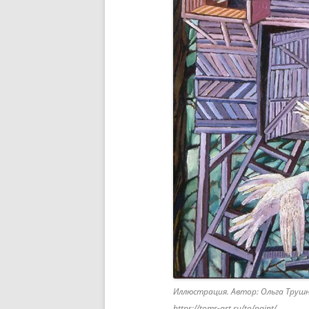
Иллюстрация. Автор: Ольга Трушн
https://toms-art.ru/to/paint/