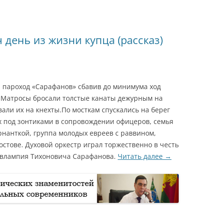
 день из жизни купца (рассказ)
пароход «Сарафанов» сбавив до минимума ход
. Матросы бросали толстые канаты дежурным на
вали их на кнехты.По мосткам спускались на берег
 под зонтиками в сопровождении офицеров, семья
ернанткой, группа молодых евреев с раввином,
Ростове. Духовой оркестр играл торжественно в честь
Евлампия Тихоновича Сарафанова.
Читать далее
→