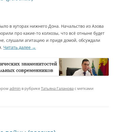
окойно было в хуторах нижнего Дона. Начальство из Азова
орили про какие-то колхозы, что всё отныне будет
яне, слушали агитацию и придя домой, обсуждали
м.
Читать далее
→
ором
admin
в рубрике
Татьяна Галанова
с метками