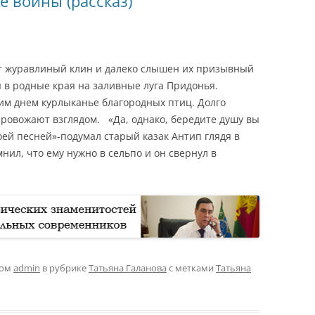
е войны (рассказ)
ит журавлиный клин и далеко слышен их призывный
в родные края на заливные луга Придонья.
им днем курлыканье благородных птиц. Долго
 провожают взглядом. «Да, однако, бередите душу вы
оей песней»-подумал старый казак Антип глядя в
мнил, что ему нужно в сельпо и он свернул в
ром
admin
в рубрике
Татьяна Галанова
с метками
Татьяна