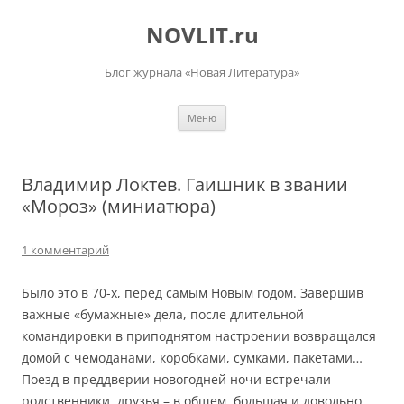
Перейти
к
NOVLIT.ru
содержимому
Блог журнала «Новая Литература»
Меню
Владимир Локтев. Гаишник в звании
«Мороз» (миниатюра)
1 комментарий
Было это в 70-х, перед самым Новым годом. Завершив
важные «бумажные» дела, после длительной
командировки в приподнятом настроении возвращался
домой с чемоданами, коробками, сумками, пакетами…
Поезд в преддверии новогодней ночи встречали
родственники, друзья – в общем, большая и довольно