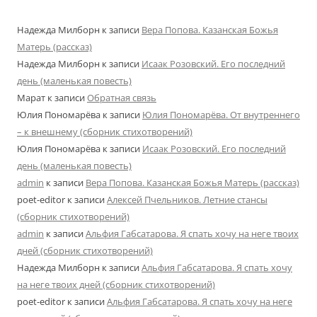
Надежда Милборн
к записи
Вера Попова. Казанская Божья
Матерь (рассказ)
Надежда Милборн
к записи
Исаак Розовский. Его последний
день (маленькая повесть)
Марат
к записи
Обратная связь
Юлия Пономарёва
к записи
Юлия Пономарёва. От внутреннего
– к внешнему (сборник стихотворений)
Юлия Пономарёва
к записи
Исаак Розовский. Его последний
день (маленькая повесть)
admin
к записи
Вера Попова. Казанская Божья Матерь (рассказ)
poet-editor
к записи
Алексей Пчельников. Летние стансы
(сборник стихотворений)
admin
к записи
Альфия Габсатарова. Я спать хочу на неге твоих
дней (сборник стихотворений)
Надежда Милборн
к записи
Альфия Габсатарова. Я спать хочу
на неге твоих дней (сборник стихотворений)
poet-editor
к записи
Альфия Габсатарова. Я спать хочу на неге