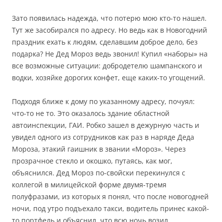
Зато появилась надежда, что потерю мою кто-то нашел.
Тут же засобирался по адресу. Но ведь как в Новогодний
праздник ехать к людям, сделавшим доброе дело, без
подарка? Не Дед Мороз ведь звонил! Купил «наборы» на
все возможные ситуации: добродетелю шампанского и
водки, хозяйке дорогих конфет, еще каких-то угощений.
Подходя ближе к дому по указанному адресу, почуял:
что-то не то. Это оказалось здание областной
автоинспекции, ГАИ. Робко зашел в дежурную часть и
увидел одного из сотрудников как раз в наряде Деда
Мороза, этакий гаишник в звании «Мороз». Через
прозрачное стекло и окошко, путаясь, как мог,
объяснился. Дед Мороз по-свойски перекинулся с
коллегой в милицейской форме двумя-тремя
полуфразами, из которых я понял, что после новогодней
ночи, под утро подъехало такси, водитель принес какой-
то портфель и объяснил, что всю ночь возил