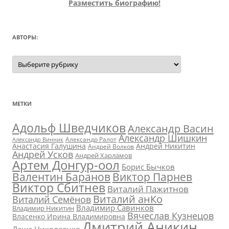
Разместить биографию!
АВТОРЫ:
Авторы:
МЕТКИ
Адольф Шведчиков
Александр Васин
Александр Шишкин
Александр Ралот
Александр Винник
Анастасия Галушина
Андрей Никитин
Андрей Волков
Андрей Усков
Андрей Харламов
Артем Донгур-оол
Борис Бычков
Валентин Баранов
Виктор Парнев
Виктор Сбитнев
Виталий Пажитнов
Виталий анКо
Виталий Семёнов
Владимир Савинков
Владимир Никитин
Вячеслав Кузнецов
Власенко Ирина Владимировна
Дмитрий Аникин