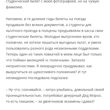
студенческий билет с моей фотографией, но на чужую
фамилию.
Напомню, в те далекие годы билеты на поезда
продавали без всяких документов, а студенты для
льготного проезда в полцены предъявляли в кассы свои
студенческие билеты. Молодые выпускники вузов, кто
половчее, не хотели лишаться выгодных льгот, и умело
пользовались разного рода незаконными подделками.
Теперь один из таких ловкачей в моем лице был только
что пойман милицией «с поличным». Запахло
неприятностями. Я лихорадочно придумывал, как
выкрутиться из щекотливого положения? И тут
неожиданно последовала подсказка:
– Ну что, сознавайся, – хитро улыбаясь, довольный своей
проницательностью, потребовал дежурный Дед Мороз,
то есть гаишник, – за двоечников экзамены сдавал?