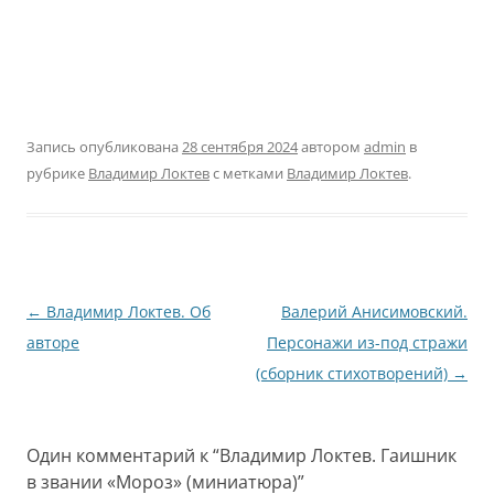
Запись опубликована
28 сентября 2024
автором
admin
в
рубрике
Владимир Локтев
с метками
Владимир Локтев
.
Навигация
←
Владимир Локтев. Об
Валерий Анисимовский.
по
авторе
Персонажи из-под стражи
записям
(сборник стихотворений)
→
Один комментарий к “
Владимир Локтев. Гаишник
в звании «Мороз» (миниатюра)
”