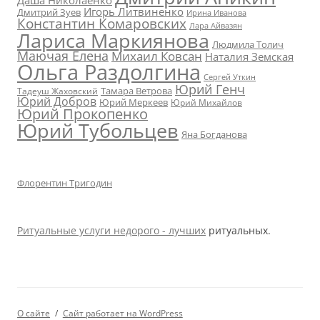
Даша Николаенко
Игорь Литвиненко
Дмитрий Зуев
Ирина Иванова
Константин Комаровских
Лара Айвазян
Лариса Маркиянова
Людмила Толич
Маючая Елена
Михаил Ковсан
Наталия Земская
Ольга Раздолгина
Сергей Уткин
Юрий Генч
Тамара Ветрова
Тадеуш Жаховский
Юрий Добров
Юрий Меркеев
Юрий Михайлов
Юрий Прокопенко
Юрий Тубольцев
Яна Богданова
Флорентин Тригодин
Ритуальные услуги недорого - лучших
ритуальных.
О сайте
Сайт работает на WordPress