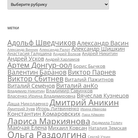
Авторы:
МЕТКИ
Адольф Шведчиков
Александр Васин
Александр Шишкин
Александр Ралот
Александр Винник
Анастасия Галушина
Андрей Никитин
Андрей Волков
Андрей Усков
Андрей Харламов
Артем Донгур-оол
Борис Бычков
Валентин Баранов
Виктор Парнев
Виктор Сбитнев
Виталий Пажитнов
Виталий анКо
Виталий Семёнов
Владимир Савинков
Владимир Никитин
Вячеслав Кузнецов
Власенко Ирина Владимировна
Дмитрий Аникин
Даша Николаенко
Игорь Литвиненко
Дмитрий Зуев
Ирина Иванова
Константин Комаровских
Лара Айвазян
Лариса Маркиянова
Людмила Толич
Маючая Елена
Михаил Ковсан
Наталия Земская
Ольга Раздолгина
Сергей Уткин