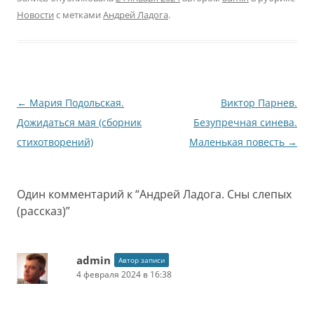
Новости
с метками
Андрей Ладога
.
Навигация
←
Мария Подольская.
Виктор Парнев.
по
Дожидаться мая (сборник
Безупречная синева.
записям
стихотворений)
Маленькая повесть
→
Один комментарий к “
Андрей Ладога. Сны слепых
(рассказ)
”
admin
Автор записи
4 февраля 2024 в 16:38