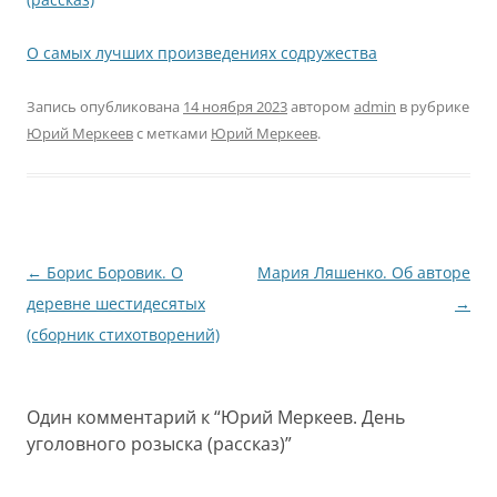
О самых лучших произведениях содружества
Запись опубликована
14 ноября 2023
автором
admin
в рубрике
Юрий Меркеев
с метками
Юрий Меркеев
.
Навигация
←
Борис Боровик. О
Мария Ляшенко. Об авторе
по
деревне шестидесятых
→
записям
(сборник стихотворений)
Один комментарий к “
Юрий Меркеев. День
уголовного розыска (рассказ)
”