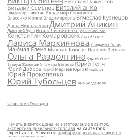
Виктор Сбитнев
Виталий Пажитнов
Виталий анКо
Виталий Семёнов
Владимир Савинков
Владимир Никитин
Вячеслав Кузнецов
Власенко Ирина Владимировна
Дмитрий Аникин
Даша Николаенко
Игорь Литвиненко
Дмитрий Зуев
Ирина Иванова
Константин Комаровских
Лара Айвазян
Лариса Маркиянова
Людмила Толич
Маючая Елена
Михаил Ковсан
Наталия Земская
Ольга Раздолгина
Сергей Уткин
Юрий Генч
Тамара Ветрова
Тадеуш Жаховский
Юрий Добров
Юрий Меркеев
Юрий Михайлов
Юрий Прокопенко
Юрий Тубольцев
Яна Богданова
Флорентин Тригодин
Печать визиток цены на изготовление визиток
. .
экспертиза дизельного топлива
на сайте mnk-
expertiza.ru . Услуги по
подбору персонала: услуги по
поиску персонала
.