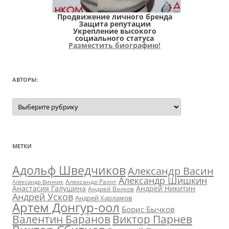
Продвижение личного бренда
Защита репутации
Укрепление высокого
социального статуса
Разместить биографию!
АВТОРЫ:
Авторы:
МЕТКИ
Адольф Шведчиков
Александр Васин
Александр Шишкин
Александр Ралот
Александр Винник
Анастасия Галушина
Андрей Никитин
Андрей Волков
Андрей Усков
Андрей Харламов
Артем Донгур-оол
Борис Бычков
Валентин Баранов
Виктор Парнев