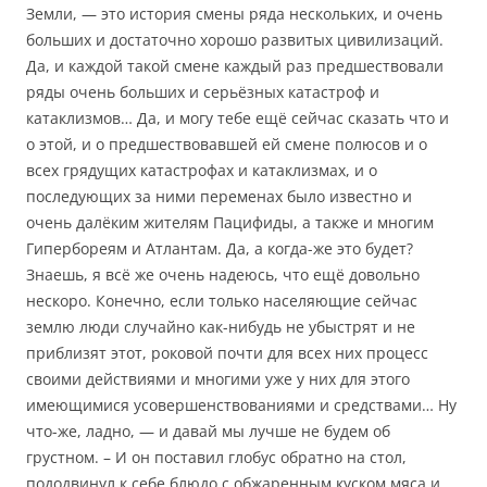
Земли, — это история смены ряда нескольких, и очень
больших и достаточно хорошо развитых цивилизаций.
Да, и каждой такой смене каждый раз предшествовали
ряды очень больших и серьёзных катастроф и
катаклизмов… Да, и могу тебе ещё сейчас сказать что и
о этой, и о предшествовавшей ей смене полюсов и о
всех грядущих катастрофах и катаклизмах, и о
последующих за ними переменах было известно и
очень далёким жителям Пацифиды, а также и многим
Гипербореям и Атлантам. Да, а когда-же это будет?
Знаешь, я всё же очень надеюсь, что ещё довольно
нескоро. Конечно, если только населяющие сейчас
землю люди случайно как-нибудь не убыстрят и не
приблизят этот, роковой почти для всех них процесс
своими действиями и многими уже у них для этого
имеющимися усовершенствованиями и средствами… Ну
что-же, ладно, — и давай мы лучше не будем об
грустном. – И он поставил глобус обратно на стол,
пододвинул к себе блюдо с обжаренным куском мяса и