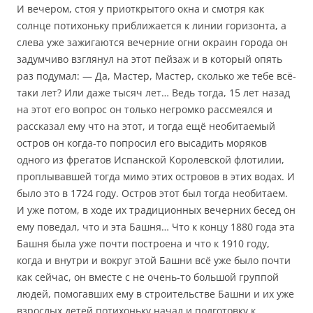
И вечером, стоя у приоткрытого окна и смотря как
солнце потихоньку приближается к линии горизонта, а
слева уже зажигаются вечерние огни окраин города он
задумчиво взглянул на этот пейзаж и в который опять
раз подумал: — Да, Мастер, Мастер, сколько же тебе всё-
таки лет? Или даже тысяч лет… Ведь тогда, 15 лет назад
на этот его вопрос он только негромко рассмеялся и
рассказал ему что на этот, и тогда ещё необитаемый
остров он когда-то попросил его высадить моряков
одного из фрегатов Испанской Королевской флотилии,
проплывавшей тогда мимо этих островов в этих водах. И
было это в 1724 году. Остров этот был тогда необитаем.
И уже потом, в ходе их традиционных вечерних бесед он
ему поведал, что и эта Башня… Что к концу 1880 года эта
Башня была уже почти построена и что к 1910 году,
когда и внутри и вокруг этой Башни всё уже было почти
как сейчас, он вместе с не очень-то большой группой
людей, помогавших ему в строительстве Башни и их уже
взрослых детей потихоньку начал и подготовку к