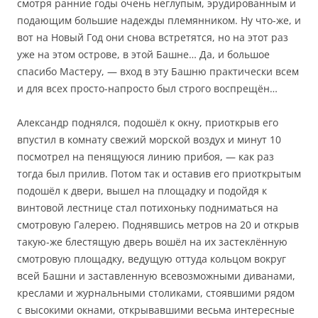
смотря ранние годы очень неглупым, эрудированным и
подающим большие надежды племянником. Ну что-же, и
вот на Новый Год они снова встретятся, но на этот раз
уже на этом острове, в этой Башне… Да, и большое
спасибо Мастеру, — вход в эту Башню практически всем
и для всех просто-напросто был строго воспрещён…
Александр поднялся, подошёл к окну, приоткрыв его
впустил в комнату свежий морской воздух и минут 10
посмотрел на пенящуюся линию прибоя, — как раз
тогда был прилив. Потом так и оставив его приоткрытым
подошёл к двери, вышел на площадку и подойдя к
винтовой лестнице стал потихоньку подниматься на
смотровую Галерею. Поднявшись метров на 20 и открыв
такую-же блестящую дверь вошёл на их застеклённую
смотровую площадку, ведущую оттуда кольцом вокруг
всей Башни и заставленную всевозможными диванами,
креслами и журнальными столиками, стоявшими рядом
с высокими окнами, открывавшими весьма интересные