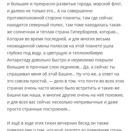
и большие и прекрасно развитые города, морской флот,
и далеко не только это… А на совершенно
противоположной стороне планеты, там где сейчас
находится северный полюс, там тоже находилась такая-
же солнечная и тёплая страна Гипербореев, которая…
Которая во время последней, и для многих весьма
неожиданной смены полюсов на этой планете ушла
глубоко под воду, а цветущую и теплолюбивую
Антарктиду довольно быстро и неумолимо покрыли
большие и прочные слои ледников… Да, а сейчас ты
спрашивал меня об этой Башне… Ну что-же, а ответ на
это совсем простой, — дело в том, что почти во всех этих
странах очень часто можно было встретить и такие-же
Башни как наша, и многие другие очень на неё похожие,
и для всех вас сейчас несколько непривычные и даже
просто странные построения…
И ещё в ходе этих тихих вечерних бесед он также
поведал ему о том, что ещё задолго до появления стран