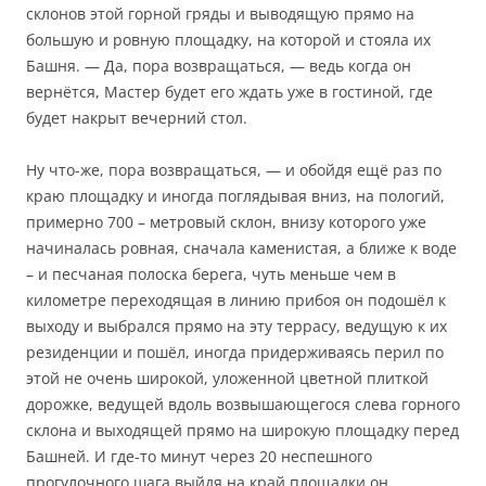
склонов этой горной гряды и выводящую прямо на
большую и ровную площадку, на которой и стояла их
Башня. — Да, пора возвращаться, — ведь когда он
вернётся, Мастер будет его ждать уже в гостиной, где
будет накрыт вечерний стол.
Ну что-же, пора возвращаться, — и обойдя ещё раз по
краю площадку и иногда поглядывая вниз, на пологий,
примерно 700 – метровый склон, внизу которого уже
начиналась ровная, сначала каменистая, а ближе к воде
– и песчаная полоска берега, чуть меньше чем в
километре переходящая в линию прибоя он подошёл к
выходу и выбрался прямо на эту террасу, ведущую к их
резиденции и пошёл, иногда придерживаясь перил по
этой не очень широкой, уложенной цветной плиткой
дорожке, ведущей вдоль возвышающегося слева горного
склона и выходящей прямо на широкую площадку перед
Башней. И где-то минут через 20 неспешного
прогулочного шага выйдя на край площадки он