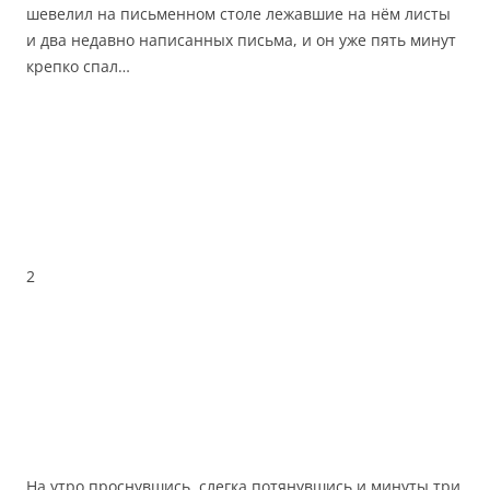
шевелил на письменном столе лежавшие на нём листы
и два недавно написанных письма, и он уже пять минут
крепко спал…
2
На утро проснувшись, слегка потянувшись и минуты три