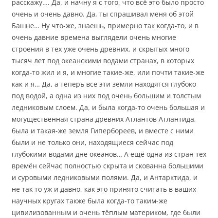
расскажу…. Да, и начну я с того, что всё это было просто
очень и очень давно. Да, ты спрашивал меня об этой
Башне… Ну что-же, знаешь, примерно так когда-то, и в
очень давние времена выглядели очень многие
строения в тех уже очень древних, и скрытых много
тысяч лет под океанскими водами странах, в которых
когда-то жил и я, и многие такие-же, или почти такие-же
как и я… Да, а теперь все эти земли находятся глубоко
под водой, а одна из них под очень большим и толстым
ледниковым слоем. Да, и была когда-то очень большая и
могущественная страна древних Атлантов Атлантида,
была и такая-же земля Гипербореев, и вместе с ними
были и не только они, находящиеся сейчас под
глубокими водами дне океанов… А ещё одна из стран тех
времён сейчас полностью скрыта и скованна большими
и суровыми ледниковыми полями. Да, и Антарктида, и
не так то уж и давно, как это принято считать в ваших
научных кругах также была когда-то таким-же
цивилизованным и очень тёплым материком, где были