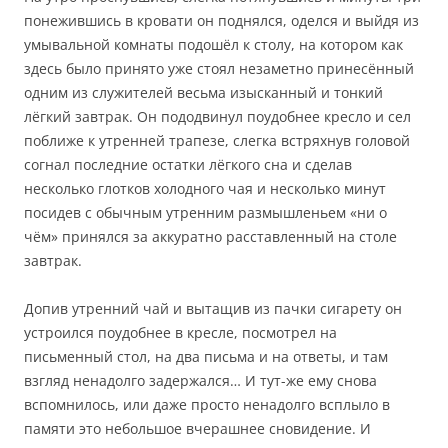
понежившись в кровати он поднялся, оделся и выйдя из
умывальной комнаты подошёл к столу, на котором как
здесь было принято уже стоял незаметно принесённый
одним из служителей весьма изысканный и тонкий
лёгкий завтрак. Он пододвинул поудобнее кресло и сел
поближе к утренней трапезе, слегка встряхнув головой
согнал последние остатки лёгкого сна и сделав
несколько глотков холодного чая и несколько минут
посидев с обычным утренним размышленьем «ни о
чём» принялся за аккуратно расставленный на столе
завтрак.
Допив утренний чай и вытащив из пачки сигарету он
устроился поудобнее в кресле, посмотрел на
письменный стол, на два письма и на ответы, и там
взгляд ненадолго задержался… И тут-же ему снова
вспомнилось, или даже просто ненадолго всплыло в
памяти это небольшое вчерашнее сновидение. И