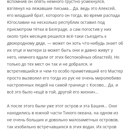
вспомнив он опять немного грустно усмехнулся,
взглянул на лежавшие письма… Да, ведь это Алексей,
его младший брат, которого он тогда, во время распада
Югославии на несколько республик оставил под
присмотром тётки в Белграде, а сам погостив у них
около трёх месяцев решился всё-таки съездить к
двоюродному дяде, — может он хоть что-нибудь знает об
их отце и матери (а может быть они и давно живут у
него, немного вдали от этих беспокойных областей). Но
только до тех мест он так и не добрался, и
встретившийся и чем-то особо приметивший его Мастер
просто вызволил его тогда из рук не очень миролюбиво
настроенных людей на самой границе с Косово… Да, и
всё это было «ещё в той, другой его жизни»…
А после этого были уже этот остров и эта Башня… Они
находились в южной части Тихого океана, на одном из
не очень больших и довольно малозаметных островов,
так изобильно встречавшихся в этих водах. Их остров