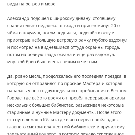
виды на остров и море.
Александр подошёл к широкому дивану, стоявшему
сравнительно недалеко от входа и присев минут 20 о
чём-то подумал, потом поднялся, подошёл к окну и
приоткрыв небольшую ветровую рамку глубоко вздохнул
и посмотрел на видневшиеся оттуда окраины города,
потом на ровную гладь океана и ещё раз вздохнул, —
морской бриз был очень свежим и чистым…
Да, ровно месяц продолжалась его последняя поездка, в
которую он отправился по просьбе Мастера и которая
началась у него с двухнедельного пребывания в Вечном
Городе, где всё это время он провёл перерывал архивы
нескольких больших библиотек, разыскивая некоторые
старинные и нужные Мастеру документы. После этого
его путь лежал в Кёльн, где в он сперва нашёл адрес
главного смотрителя местной библиотеки и вручил ему
запечатанный конверт, в котором лежало скрепленное