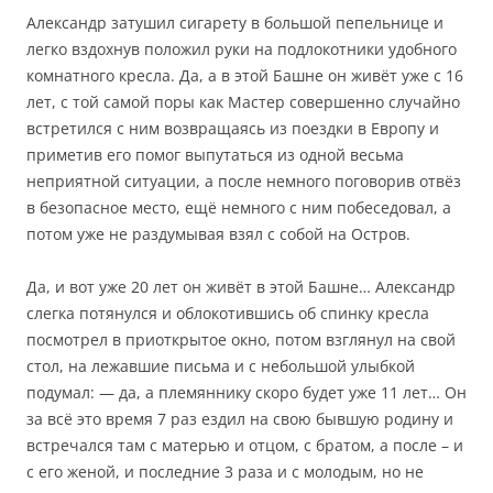
Александр затушил сигарету в большой пепельнице и
легко вздохнув положил руки на подлокотники удобного
комнатного кресла. Да, а в этой Башне он живёт уже с 16
лет, с той самой поры как Мастер совершенно случайно
встретился с ним возвращаясь из поездки в Европу и
приметив его помог выпутаться из одной весьма
неприятной ситуации, а после немного поговорив отвёз
в безопасное место, ещё немного с ним побеседовал, а
потом уже не раздумывая взял с собой на Остров.
Да, и вот уже 20 лет он живёт в этой Башне… Александр
слегка потянулся и облокотившись об спинку кресла
посмотрел в приоткрытое окно, потом взглянул на свой
стол, на лежавшие письма и с небольшой улыбкой
подумал: — да, а племяннику скоро будет уже 11 лет… Он
за всё это время 7 раз ездил на свою бывшую родину и
встречался там с матерью и отцом, с братом, а после – и
с его женой, и последние 3 раза и с молодым, но не