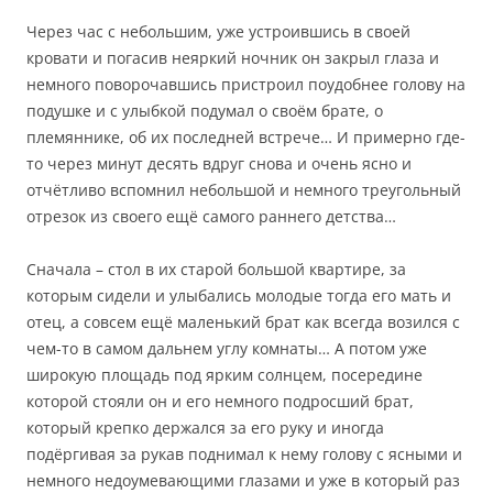
Через час с небольшим, уже устроившись в своей
кровати и погасив неяркий ночник он закрыл глаза и
немного поворочавшись пристроил поудобнее голову на
подушке и с улыбкой подумал о своём брате, о
племяннике, об их последней встрече… И примерно где-
то через минут десять вдруг снова и очень ясно и
отчётливо вспомнил небольшой и немного треугольный
отрезок из своего ещё самого раннего детства…
Сначала – стол в их старой большой квартире, за
которым сидели и улыбались молодые тогда его мать и
отец, а совсем ещё маленький брат как всегда возился с
чем-то в самом дальнем углу комнаты… А потом уже
широкую площадь под ярким солнцем, посередине
которой стояли он и его немного подросший брат,
который крепко держался за его руку и иногда
подёргивая за рукав поднимал к нему голову с ясными и
немного недоумевающими глазами и уже в который раз