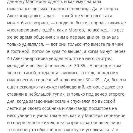
данному Мастером одного, и как ему сначала
показалось, весьма странного человека. Да, и сперва
Александр долго гадал, — какой-же у него всё-таки
может быть возраст, — вроде он был из породы таких-же
«нестареющих людей», как и Мастер, но всё же… Но всё
же во время общения с ним в первые дни он сначала
только удивлялся, — вот они только что вместе пил чай
в гостиной, потом он куда-то вышел, а когда минут через
40 Александр снова увидел его, то на него смотрел
молодой и весёлый человек лет 30-35… А вечером, там-
же в гостиной, когда они садились за стол, перед ним
сидел весьма серьёзный человек лет 60 – 65… Да, было и
ещё несколько таких-же наблюдений, которые даже его
ставили в небольшой тупик. И только под вечер второго
дня, когда загадочный хозяин спускался по высокой
лестнице своего особняка и Александр посмотрев на
него увидел и узнал такое-же, как и у Мастера серьёзное
и совершенно не имеющее возраста загоревшее лицо,
то наконец-то облегчённо вздохнул и успокоился. И в