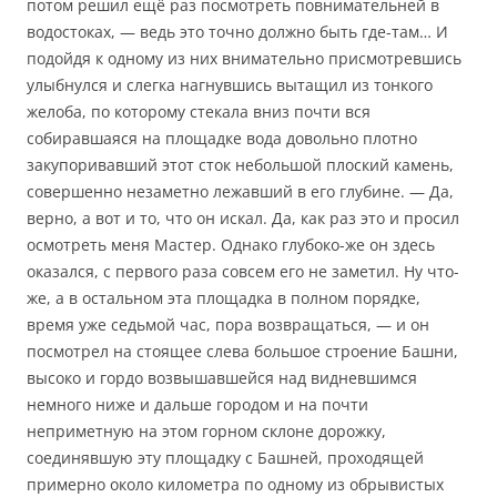
потом решил ещё раз посмотреть повнимательней в
водостоках, — ведь это точно должно быть где-там… И
подойдя к одному из них внимательно присмотревшись
улыбнулся и слегка нагнувшись вытащил из тонкого
желоба, по которому стекала вниз почти вся
собиравшаяся на площадке вода довольно плотно
закупоривавший этот сток небольшой плоский камень,
совершенно незаметно лежавший в его глубине. — Да,
верно, а вот и то, что он искал. Да, как раз это и просил
осмотреть меня Мастер. Однако глубоко-же он здесь
оказался, с первого раза совсем его не заметил. Ну что-
же, а в остальном эта площадка в полном порядке,
время уже седьмой час, пора возвращаться, — и он
посмотрел на стоящее слева большое строение Башни,
высоко и гордо возвышавшейся над видневшимся
немного ниже и дальше городом и на почти
неприметную на этом горном склоне дорожку,
соединявшую эту площадку с Башней, проходящей
примерно около километра по одному из обрывистых