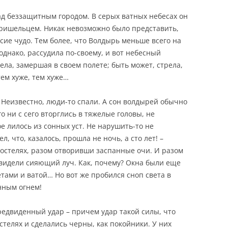
д беззащитным городом. В серых ватных небесах он
ришельцем. Никак невозможно было представить,
сие чудо. Тем более, что Волдырь меньше всего на
 однако, рассудила по-своему, и вот небесный
рела, замершая в своем полете; быть может, стрела,
ем хуже, тем хуже…
 Неизвестно, люди-то спали. А сон волдырей обычно
го ни с сего вторглись в тяжелые головы, не
е лилось из сонных уст. Не нарушить-то не
л, что, казалось, прошла не ночь, а сто лет! –
постелях, разом отворивши заспанные очи. И разом
увидели сияющий луч. Как, почему? Окна были еще
тами и ватой… Но вот же пробился сноп света в
нным огнем!
едвиденный удар – причем удар такой силы, что
телях и сделались черны, как покойники. У них