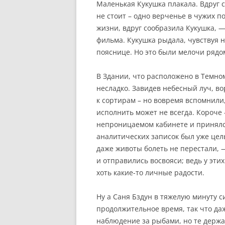
Маленькая Кукушка плакала. Вдруг с
не стоит – одно верченье в чужих п
жизни, вдруг сообразила Кукушка, —
фильма. Кукушка рыдала, чувствуя 
пояснице. Но это были мелочи рядом
В Здании, что расположено в Темном
несладко. Завидев небесный луч, в
к сортирам – но вовремя вспомнили, 
исполнить может не всегда. Короче
непроницаемом кабинете и принялся
аналитических записок был уже целы
даже животы болеть не перестали, 
и отправились восвояси; ведь у эт
хоть какие-то личные радости.
Ну а Саня Бздун в тяжелую минуту с
продолжительное время, так что да
наблюдение за рыбами, но те держа