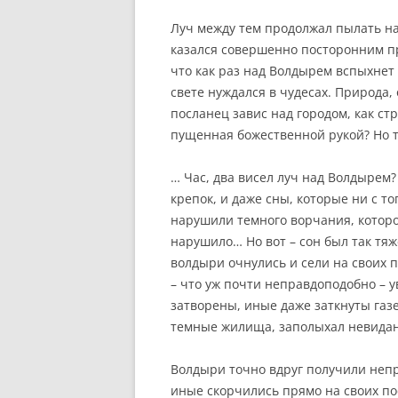
Луч между тем продолжал пылать на
казался совершенно посторонним п
что как раз над Волдырем вспыхнет 
свете нуждался в чудесах. Природа,
посланец завис над городом, как ст
пущенная божественной рукой? Но т
… Час, два висел луч над Волдырем?
крепок, и даже сны, которые ни с то
нарушили темного ворчания, которо
нарушило… Но вот – сон был так тяже
волдыри очнулись и сели на своих 
– что уж почти неправдоподобно – 
затворены, иные даже заткнуты газе
темные жилища, заполыхал невида
Волдыри точно вдруг получили непр
иные скорчились прямо на своих пос