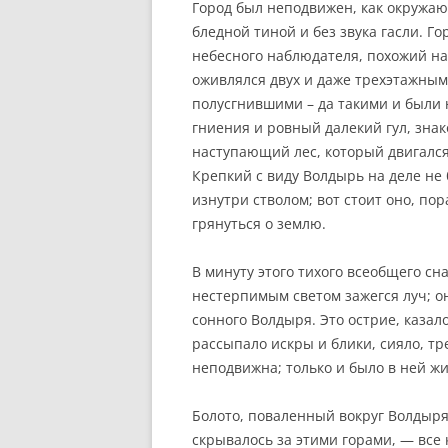
Город был неподвижен, как окружаю
бледной тиной и без звука гасли. 
небесного наблюдателя, похожий н
оживлялся двух и даже трехэтажны
полусгнившими – да такими и были 
гниения и ровный далекий гул, зна
наступающий лес, который двигался
Крепкий с виду Волдырь на деле не
изнутри стволом; вот стоит оно, по
грянуться о землю.
В минуту этого тихого всеобщего сн
нестерпимым светом зажегся луч; о
сонного Волдыря. Это острие, казал
рассыпало искры и блики, сияло, тр
неподвижна; только и было в ней ж
Болото, поваленный вокруг Волдыря 
скрывалось за этими горами, — все