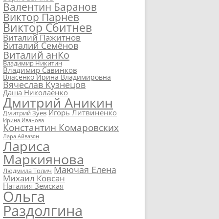
Валентин Баранов
Виктор Парнев
Виктор Сбитнев
Виталий Пажитнов
Виталий Семёнов
Виталий анКо
Владимир Никитин
Владимир Савинков
Власенко Ирина Владимировна
Вячеслав Кузнецов
Даша Николаенко
Дмитрий Аникин
Игорь Литвиненко
Дмитрий Зуев
Ирина Иванова
Константин Комаровских
Лара Айвазян
Лариса
Маркиянова
Маючая Елена
Людмила Толич
Михаил Ковсан
Наталия Земская
Ольга
Раздолгина