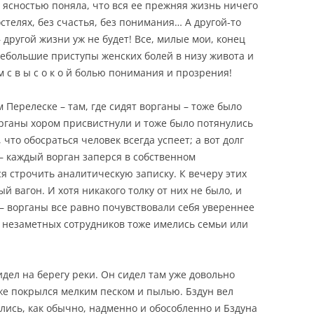
 ясностью поняла, что вся ее прежняя жизнь ничего
остелях, без счастья, без понимания… А другой-то
 другой жизни уж не будет! Все, милые мои, конец
небольшие приступы женских болей в низу живота и
 с в ы с о к о й болью понимания и прозрения!
 Перелеске – там, где сидят ворганы – тоже было
органы хором присвистнули и тоже было потянулись
что обосраться человек всегда успеет; а вот долг
 – каждый ворган заперся в собственном
 строчить аналитическую записку. К вечеру этих
й вагон. И хотя никакого толку от них не было, и
— ворганы все равно почувствовали себя увереннее
их незаметных сотрудников тоже имелись семьи или
идел на берегу реки. Он сидел там уже довольно
же покрылся мелким песком и пылью. Бздун вел
лись, как обычно, надменно и обособленно и Бздуна