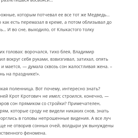
ожные, которым потчевал ее все тот же Медведь…
ю как есть перемазал в креме, а потом облизывал до
нь… И во сне, выходило, от Клыкастого толку
х головах: ворочался, тихо блея, Владимир
л вокруг себя руками, взвизгивал, затихал, опять
 и мается, — думала сквозь сон жалостливая жена. –
нь на празднике!».
ая поленница. Вот почему, интересно знать?
ней Крот Кротович не имел; строился, конечно, —
мэров сон прямиком со стройки? Примечателен,
ырям, которые сроду не видели никаких снов, знать
вторглись в головы непрошенные видения. А все луч
еще не отворив сонных очей, волдыри уж вынуждены
нственного феномена.