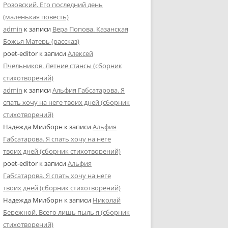
Розовский. Его последний день
(маленькая повесть)
admin
к записи
Вера Попова. Казанская
Божья Матерь (рассказ)
poet-editor
к записи
Алексей
Пчельников. Летние стансы (сборник
стихотворений)
admin
к записи
Альфия Габсатарова. Я
спать хочу на неге твоих дней (сборник
стихотворений)
Надежда Милборн
к записи
Альфия
Габсатарова. Я спать хочу на неге
твоих дней (сборник стихотворений)
poet-editor
к записи
Альфия
Габсатарова. Я спать хочу на неге
твоих дней (сборник стихотворений)
Надежда Милборн
к записи
Николай
Бережной. Всего лишь пыль я (сборник
стихотворений)