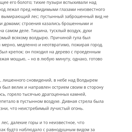
щее его болото; тихие пузыри вспыхивали над
Город лежал пред невидимыми глазами неизвестного
а вымирающий лес; пустынный заброшенный вид не
ми домами; строения казались брошенными и
на самом деле.
Тишина, тусклый воздух, духи
комый всякому волдырю. Причиной гула был
 мерно, медленно и неотвратимо, пожирая город.
 был крепок; он походил на дерево с проеденным
ражая мощью, – но в любую минуту, однако, готово
а, лишенного сновидений, в небе над Волдырем
н был велик и направлен острием своим в сторону
ось, горело тысячью драгоценных камней,
епетало в пустынном воздухе. Дивная стрела была
изни, что неистребимый лучистый огонь.
лес, далекие горы и то неизвестное, что
 как будто наблюдало с равнодушным видом за