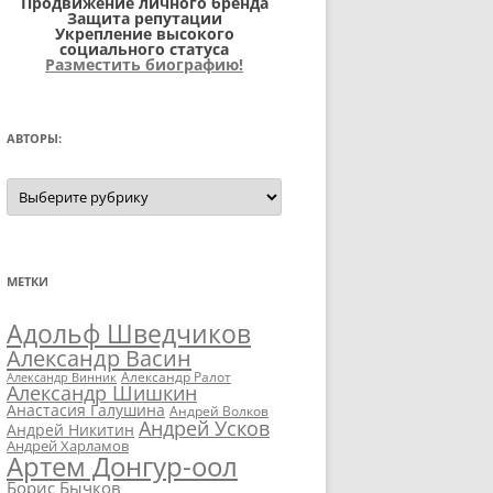
Продвижение личного бренда
Защита репутации
Укрепление высокого
социального статуса
Разместить биографию!
АВТОРЫ:
Авторы:
МЕТКИ
Адольф Шведчиков
Александр Васин
Александр Ралот
Александр Винник
Александр Шишкин
Анастасия Галушина
Андрей Волков
Андрей Усков
Андрей Никитин
Андрей Харламов
Артем Донгур-оол
Борис Бычков