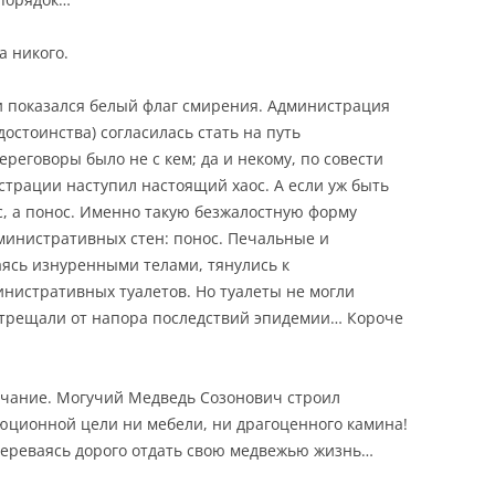
 никого.
 показался белый флаг смирения. Администрация
достоинства) согласилась стать на путь
ереговоры было не с кем; да и некому, по совести
страции наступил настоящий хаос. А если уж быть
с, а понос. Именно такую безжалостную форму
министративных стен: понос. Печальные и
ясь изнуренными телами, тянулись к
нистративных туалетов. Но туалеты не могли
 трещали от напора последствий эпидемии… Короче
ычание. Могучий Медведь Созонович строил
люционной цели ни мебели, ни драгоценного камина!
амереваясь дорого отдать свою медвежью жизнь…