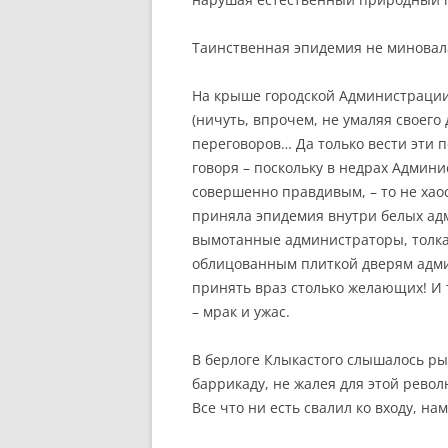
Таинственная эпидемия не миновала
На крыше городской Администрации
(ничуть, впрочем, не умаляя своего 
переговоров… Да только вести эти п
говоря – поскольку в недрах Админи
совершенно правдивым, – то не хао
приняла эпидемия внутри белых ад
вымотанные администраторы, толка
облицованным плиткой дверям адми
принять враз столько желающих! И
– мрак и ужас.
В берлоге Клыкастого слышалось р
баррикаду, не жалея для этой рево
Все что ни есть свалил ко входу, н