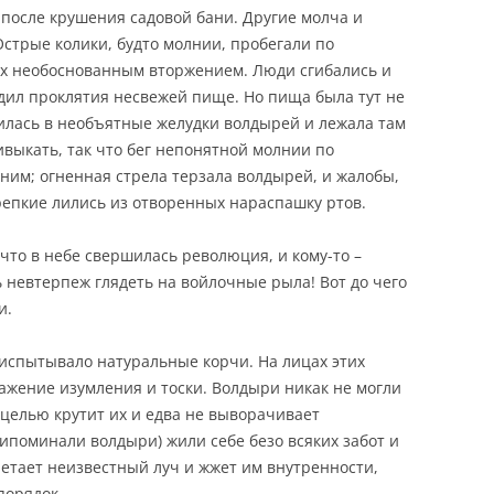
 после крушения садовой бани. Другие молча и
Острые колики, будто молнии, пробегали по
их необоснованным вторжением. Люди сгибались и
рдил проклятия несвежей пище. Но пища была тут не
илась в необъятные желудки волдырей и лежала там
ивыкать, так что бег непонятной молнии по
им; огненная стрела терзала волдырей, и жалобы,
крепкие лились из отворенных нараспашку ртов.
 что в небе свершилась революция, и кому-то –
 невтерпеж глядеть на войлочные рыла! Вот до чего
и.
испытывало натуральные корчи. На лицах этих
жение изумления и тоски. Волдыри никак не могли
 целью крутит их и едва не выворачивает
рипоминали волдыри) жили себе безо всяких забот и
илетает неизвестный луч и жжет им внутренности,
порядок…