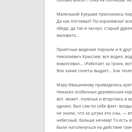
Маленькой Кукушке приснились пир
Да как потчевал? По-королевски! вс
обеда; да так и заснул, старый дуре
маловато…
Приятные видения порхали и в други
Николаевич Крысоев; все водил, води
взвизгивал… «Работает за троих, вот
Вон какие сонеты выдает… Как тюле
Мэру Ивашникову привиделась крепк
Никаких особенных деревенских кор
вот, может, поленья и вторглись в 
однако, был сам по себе факт: волд
не знали, что за штука эти сны, — 
небесный, больше нечему! То есть 
были натолкнуться на действие таи