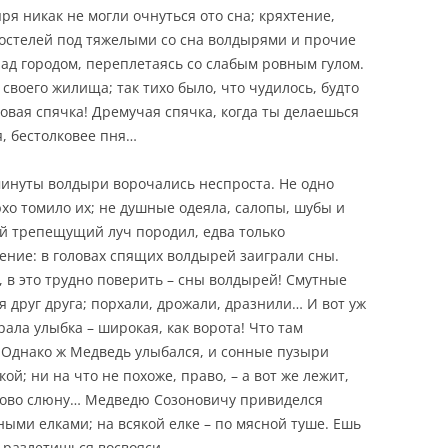
я никак не могли очнуться ото сна; кряхтение,
постелей под тяжелыми со сна волдырями и прочие
ад городом, переплетаясь со слабым ровным гулом.
своего жилища; так тихо было, что чудилось, будто
довая спячка! Дремучая спячка, когда ты делаешься
, бестолковее пня…
минуты волдыри ворочались неспроста. Не одно
хо томило их; не душные одеяла, салопы, шубы и
й трепещущий луч породил, едва только
ение: в головах спящих волдырей заиграли сны.
, в это трудно поверить – сны волдырей! Смутные
 друг друга; порхали, дрожали, дразнили… И вот уж
ала улыбка – широкая, как ворота! Что там
 Однако ж Медведь улыбался, и сонные пузыри
й; ни на что не похоже, право, – а вот же лежит,
сково слюну… Медведю Созоновичу привиделся
ыми елками; на всякой елке – по мясной туше. Ешь
е разлетишься восвояси…