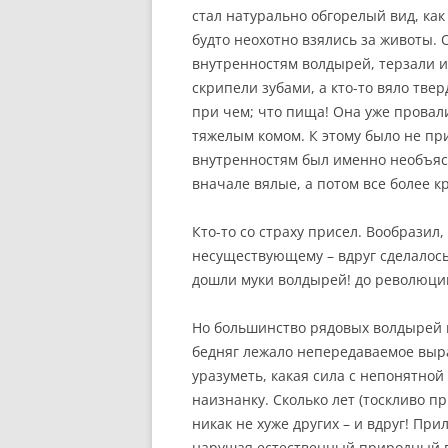
стал натурально обгорелый вид, как
будто неохотно взялись за животы. 
внутренностям волдырей, терзали 
скрипели зубами, а кто-то вяло тве
при чем; что пища! Она уже провал
тяжелым комом. К этому было не пр
внутренностям был именно необъясн
вначале вялые, а потом все более 
Кто-то со страху присел. Вообразил,
несуществующему – вдруг сделалось
дошли муки волдырей! до революци
Но большинство рядовых волдырей 
бедняг лежало непередаваемое выра
уразуметь, какая сила с непонятной
наизнанку. Сколько лет (тоскливо п
никак не хуже других – и вдруг! Пр
нарушая естественный природный 