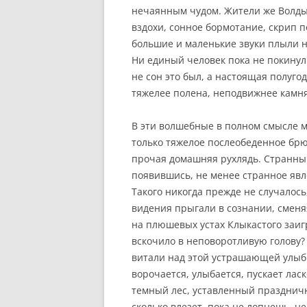
нечаянным чудом. Жители же Волдыр
вздохи, сонное бормотание, скрип 
большие и маленькие звуки плыли н
Ни единый человек пока не покинул 
не сон это был, а настоящая полуго
тяжелее полена, неподвижнее камня
В эти волшебные в полном смысле 
только тяжелое послеобеденное брю
прочая домашняя рухлядь. Странны
появившись, не менее странное явл
Такого никогда прежде не случалось
видения прыгали в сознании, сменяя
на плюшевых устах Клыкастого заигр
вскочило в неповоротливую голову?
витали над этой устрашающей улыбко
ворочается, улыбается, пускает ла
темный лес, уставленный праздничн
сколько влезет, пока не лопнешь, н