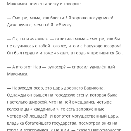
Максимка помыл тарелку и говорит:
— Смотри, мама, как блестит! Я хорошо посуду мою!
Даже лучше, чем ты! Я всё могу!
— Ох, ты и «якалка», — ответила мама – смотри, как бы
не случилось с тобой того же, что и с Навуходоносором!
Он был гордым и тоже « якал», а гордым противится Бог.
— А кто этот Нав — вуносор? — спросил удивлённый
Максимка.
— Навуходоносор, это царь древнего Вавилона.
Однажды он вышел на городскую стену, которая была
настолько широкой, что на ней вмещались четыре
колесницы « квадрильи », то есть запряжённые
четвёркой лошадей. И вот этот могущественный царь,
владыка богатейшего государства, посмотрел вниз на
город и возгордился. « Не я ли, — сказал Навуходоносор,