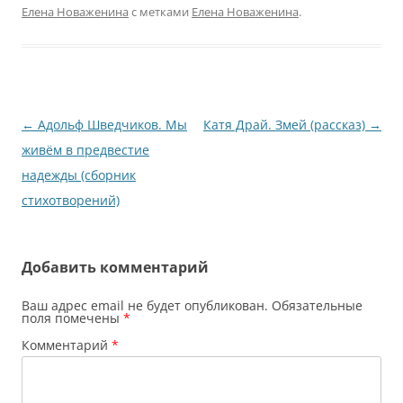
Елена Новаженина
с метками
Елена Новаженина
.
Навигация
←
Адольф Шведчиков. Мы
Катя Драй. Змей (рассказ)
→
по
живём в предвестие
записям
надежды (сборник
стихотворений)
Добавить комментарий
Ваш адрес email не будет опубликован.
Обязательные
поля помечены
*
Комментарий
*