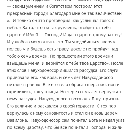
— своим умением и богатством построил этот
прекрасный город?! Благодаря мне он так величествен
». И только он это проговорил, как услышал голос с
неба: « За то, что ты так думаешь, отойдёт от тебя
царство! Ибо Я — Господь! И даю царство, кому захочу!
И у любого могу отнять его. Ты уподобишься зверям
полевым и будешь есть траву, доколе не пройдут над
тобою семь времён. По прошествии этого времени
взыщешь Меня, и вернётся к тебе твоё царство». После
этих слов Навуходоносор лишился рассудка. Его слуги
привязали его, как вола, и семь лет Навуходоносор
питался травою. Всё его тело обросло шерстью, ногти
скривились, как у птицы. Но через семь лет вернулся к
нему рассудок. Навуходоносор воззвал к Богу, признал
Его величие и раскаялся в своей гордости. С тех пор
вернулась к нему сановитость и стал он вновь царём
Вавилона. Навуходоносор сам почитал Бога и издал указ
по всему царству, что бы все почитали Господа и жили