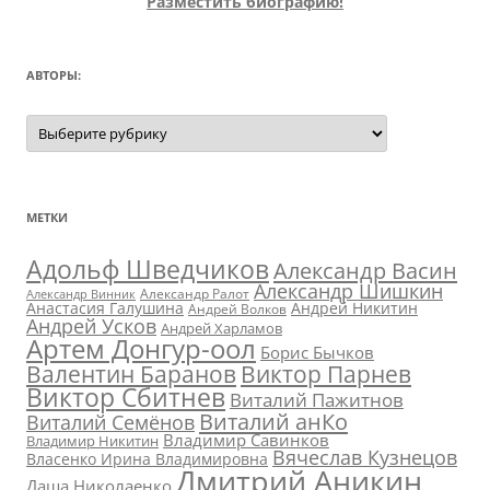
Разместить биографию!
АВТОРЫ:
Авторы:
МЕТКИ
Адольф Шведчиков
Александр Васин
Александр Шишкин
Александр Ралот
Александр Винник
Анастасия Галушина
Андрей Никитин
Андрей Волков
Андрей Усков
Андрей Харламов
Артем Донгур-оол
Борис Бычков
Валентин Баранов
Виктор Парнев
Виктор Сбитнев
Виталий Пажитнов
Виталий анКо
Виталий Семёнов
Владимир Савинков
Владимир Никитин
Вячеслав Кузнецов
Власенко Ирина Владимировна
Дмитрий Аникин
Даша Николаенко