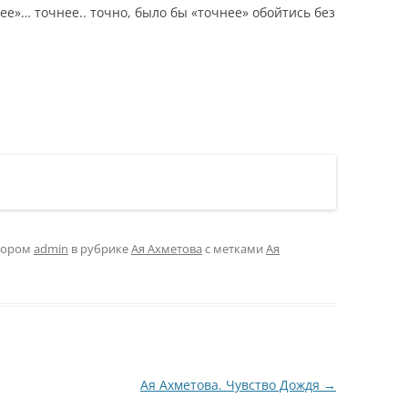
ее»… точнее.. точно, было бы «точнее» обойтись без
тором
admin
в рубрике
Ая Ахметова
с метками
Ая
Ая Ахметова. Чувство Дождя
→