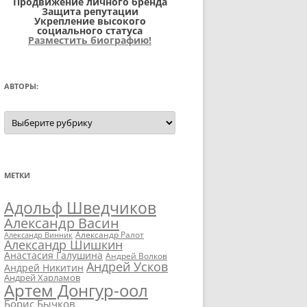
Продвижение личного бренда
Защита репутации
Укрепление высокого
социального статуса
Разместить биографию!
АВТОРЫ:
Авторы:
МЕТКИ
Адольф Шведчиков
Александр Васин
Александр Ралот
Александр Винник
Александр Шишкин
Анастасия Галушина
Андрей Волков
Андрей Усков
Андрей Никитин
Андрей Харламов
Артем Донгур-оол
Борис Бычков