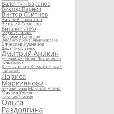
Валентин Баранов
Виктор Парнев
Виктор Сбитнев
Виталий Пажитнов
Виталий Семёнов
Виталий анКо
Владимир Никитин
Владимир Савинков
Власенко Ирина Владимировна
Вячеслав Кузнецов
Даша Николаенко
Дмитрий Аникин
Игорь Литвиненко
Дмитрий Зуев
Ирина Иванова
Константин Комаровских
Лара Айвазян
Лариса
Маркиянова
Маючая Елена
Людмила Толич
Михаил Ковсан
Наталия Земская
Ольга
Раздолгина