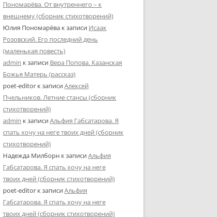
Пономарёва. От внутреннего – к
внешнему (сборник стихотворений)
Юлия Пономарёва
к записи
Исаак
Розовский. Его последний день
(маленькая повесть)
admin
к записи
Вера Попова. Казанская
Божья Матерь (рассказ)
poet-editor
к записи
Алексей
Пчельников. Летние стансы (сборник
стихотворений)
admin
к записи
Альфия Габсатарова. Я
спать хочу на неге твоих дней (сборник
стихотворений)
Надежда Милборн
к записи
Альфия
Габсатарова. Я спать хочу на неге
твоих дней (сборник стихотворений)
poet-editor
к записи
Альфия
Габсатарова. Я спать хочу на неге
твоих дней (сборник стихотворений)