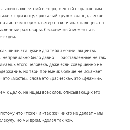
ы слышишь «лееетний вечер», желтый с оранжевым
лиже к горизонту, ярко-алый кружок солнца, легкое
по листьям шороха, ветер на кончиках пальцев, на
мысленные разговоры, бесконечный момент и в
его дня.
 слышишь эти чужие для тебя эмоции, акценты,
, неправильно было давно — расставленные не так,
нимаешь этого человека, даже если совершенно не
одержание, но твой приемник больше не искажает
– это «мосты», слова это «расческа», это «флажки».
зем к Далю, не ищем всех слов, описывающих это
 потому что «тоже» и «так же» никто не делает – мы
лекулу, но мы врем, «делая так же».