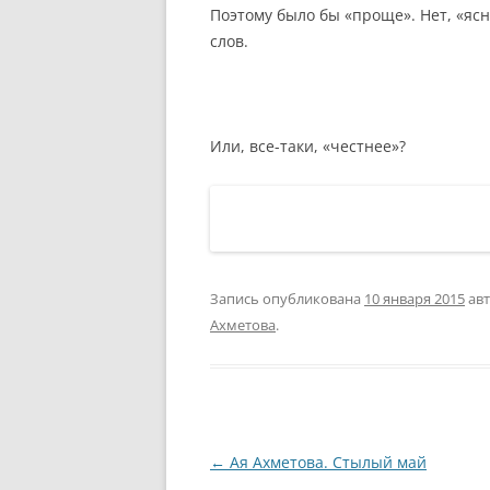
Поэтому было бы «проще». Нет, «ясн
слов.
Или, все-таки, «честнее»?
Запись опубликована
10 января 2015
ав
Ахметова
.
Навигация
←
Ая Ахметова. Стылый май