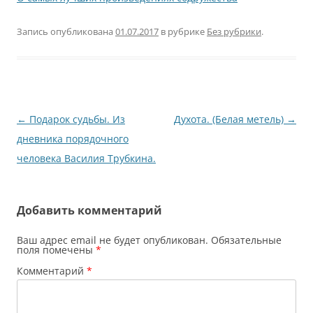
Запись опубликована
01.07.2017
в рубрике
Без рубрики
.
Навигация
←
Подарок судьбы. Из
Духота. (Белая метель)
→
по
дневника порядочного
записям
человека Василия Трубкина.
Добавить комментарий
Ваш адрес email не будет опубликован.
Обязательные
поля помечены
*
Комментарий
*