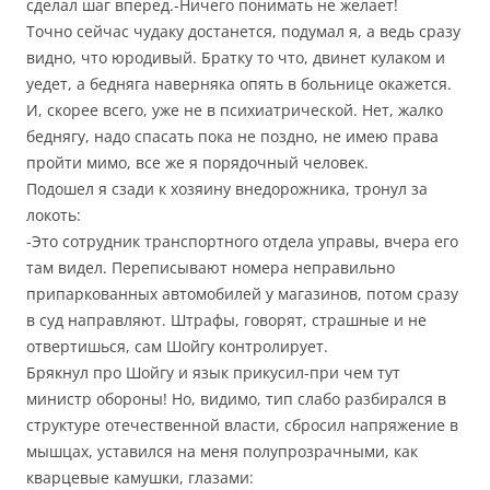
сделал шаг вперед.-Ничего понимать не желает!
Точно сейчас чудаку достанется, подумал я, а ведь сразу
видно, что юродивый. Братку то что, двинет кулаком и
уедет, а бедняга наверняка опять в больнице окажется.
И, скорее всего, уже не в психиатрической. Нет, жалко
беднягу, надо спасать пока не поздно, не имею права
пройти мимо, все же я порядочный человек.
Подошел я сзади к хозяину внедорожника, тронул за
локоть:
-Это сотрудник транспортного отдела управы, вчера его
там видел. Переписывают номера неправильно
припаркованных автомобилей у магазинов, потом сразу
в суд направляют. Штрафы, говорят, страшные и не
отвертишься, сам Шойгу контролирует.
Брякнул про Шойгу и язык прикусил-при чем тут
министр обороны! Но, видимо, тип слабо разбирался в
структуре отечественной власти, сбросил напряжение в
мышцах, уставился на меня полупрозрачными, как
кварцевые камушки, глазами: