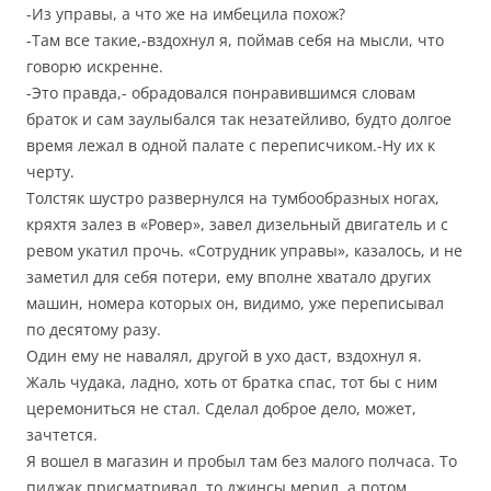
-Из управы, а что же на имбецила похож?
-Там все такие,-вздохнул я, поймав себя на мысли, что
говорю искренне.
-Это правда,- обрадовался понравившимся словам
браток и сам заулыбался так незатейливо, будто долгое
время лежал в одной палате с переписчиком.-Ну их к
черту.
Толстяк шустро развернулся на тумбообразных ногах,
кряхтя залез в «Ровер», завел дизельный двигатель и с
ревом укатил прочь. «Сотрудник управы», казалось, и не
заметил для себя потери, ему вполне хватало других
машин, номера которых он, видимо, уже переписывал
по десятому разу.
Один ему не навалял, другой в ухо даст, вздохнул я.
Жаль чудака, ладно, хоть от братка спас, тот бы с ним
церемониться не стал. Сделал доброе дело, может,
зачтется.
Я вошел в магазин и пробыл там без малого полчаса. То
пиджак присматривал, то джинсы мерил, а потом