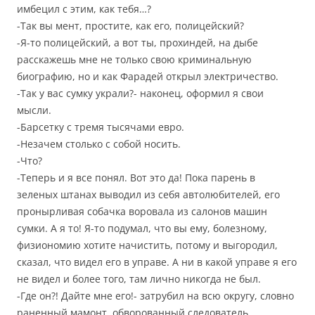
имбецил с этим, как тебя…?
-Так вы мент, простите, как его, полицейский?
-Я-то полицейский, а вот ты, прохиндей, на дыбе
расскажешь мне не только свою криминальную
биографию, но и как Фарадей открыл электричество.
-Так у вас сумку украли?- наконец, оформил я свои
мысли.
-Барсетку с тремя тысячами евро.
-Незачем столько с собой носить.
-Что?
-Теперь и я все понял. Вот это да! Пока парень в
зеленых штанах выводил из себя автолюбителей, его
пронырливая собачка воровала из салонов машин
сумки. А я то! Я-то подумал, что вы ему, болезному,
физиономию хотите начистить, потому и выгородил,
сказал, что видел его в управе. А ни в какой управе я его
не видел и более того, там лично никогда не был.
-Где он?! Дайте мне его!- затрубил на всю округу, словно
раненный мамонт, обворованный следователь.