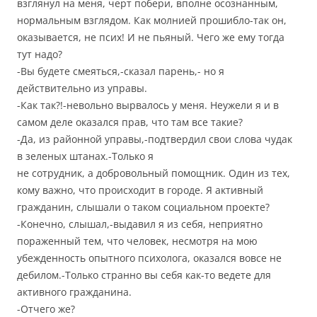
взглянул на меня, черт побери, вполне осознанным,
нормальным взглядом. Как молнией прошибло-так он,
оказывается, не псих! И не пьяный. Чего же ему тогда
тут надо?
-Вы будете смеяться,-сказал парень,- но я
действительно из управы.
-Как так?!-невольно вырвалось у меня. Неужели я и в
самом деле оказался прав, что там все такие?
-Да, из районной управы,-подтвердил свои слова чудак
в зеленых штанах.-Только я
не сотрудник, а добровольный помощник. Один из тех,
кому важно, что происходит в городе. Я активный
гражданин, слышали о таком социальном проекте?
-Конечно, слышал,-выдавил я из себя, неприятно
пораженный тем, что человек, несмотря на мою
убежденность опытного психолога, оказался вовсе не
дебилом.-Только странно вы себя как-то ведете для
активного гражданина.
-Отчего же?