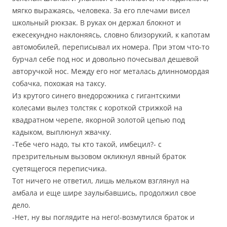
мягко выражаясь, человека. За его плечами висел
школьный рюкзак. В руках он держал блокнот и
ежесекундно наклоняясь, словно близорукий, к капотам
автомобилей, переписывал их номера. При этом что-то
бурчал себе под нос и довольно почесывал дешевой
авторучкой нос. Между его ног металась длинномордая
собачка, похожая на таксу.
Из крутого синего внедорожника с гигантскими
колесами вылез толстяк с короткой стрижкой на
квадратном черепе, якорной золотой цепью под
кадыком, выплюнул жвачку.
-Тебе чего надо, ты кто такой, имбецил?- с
презрительным вызовом окликнул явный браток
суетящегося переписчика.
Тот ничего не ответил, лишь мельком взглянул на
амбала и еще шире заулыбавшись, продолжил свое
дело.
-Нет, ну вы поглядите на него!-возмутился браток и