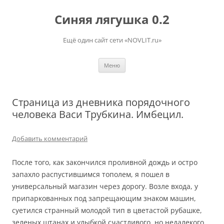
Перейти
к
Синяя лягушка 0.2
содержимому
Ещё один сайт сети «NOVLIT.ru»
Меню
Страница из дневника порядочного
человека Васи Трубкина. Имбецил.
Добавить комментарий
После того, как закончился проливной дождь и остро
запахло распустившимся тополем, я пошел в
универсальный магазин через дорогу. Возле входа, у
припаркованных под запрещающим знаком машин,
суетился странный молодой тип в цветастой рубашке,
зеленых штанах и улыбкой счастливого, но недалекого,