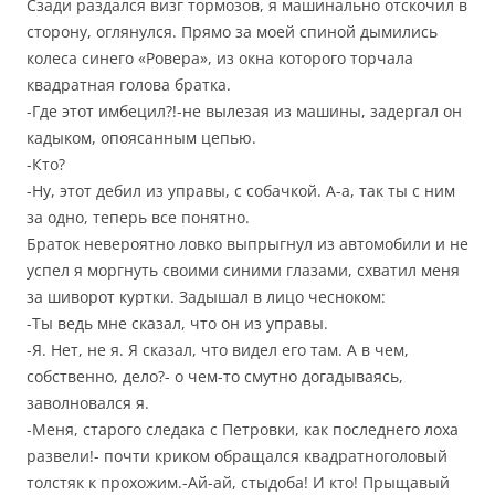
Сзади раздался визг тормозов, я машинально отскочил в
сторону, оглянулся. Прямо за моей спиной дымились
колеса синего «Ровера», из окна которого торчала
квадратная голова братка.
-Где этот имбецил?!-не вылезая из машины, задергал он
кадыком, опоясанным цепью.
-Кто?
-Ну, этот дебил из управы, с собачкой. А-а, так ты с ним
за одно, теперь все понятно.
Браток невероятно ловко выпрыгнул из автомобили и не
успел я моргнуть своими синими глазами, схватил меня
за шиворот куртки. Задышал в лицо чесноком:
-Ты ведь мне сказал, что он из управы.
-Я. Нет, не я. Я сказал, что видел его там. А в чем,
собственно, дело?- о чем-то смутно догадываясь,
заволновался я.
-Меня, старого следака с Петровки, как последнего лоха
развели!- почти криком обращался квадратноголовый
толстяк к прохожим.-Ай-ай, стыдоба! И кто! Прыщавый