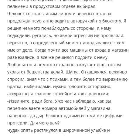
пельмени в продуктовом отделе выбирал.
Человек со счастливым лицом и зеленых штанах
продолжал неустанно водить авторучкой по блокноту. Я
решил немного понаблюдать со стороны. К нему
подходили, ругались, но явной агрессии не проявляли,
вероятно, в определенный момент догадывались с кем
имеют дело. Когда почти все машины от входа в магазин
разъехались, я все же решился подойти к нему.
Любопытно и немного страшно- покусает еще, потом
уколы от бешенства делай. Шутка. Откашлялся, вежливо
спросил, зная что с психами, а тем более по выражению
братка, имбецилами, нужно говорить осторожно,
аккуратно, а главное спокойно и как с равными:
-Извините, ради бога. Уже час наблюдаю, как вы
переписываете номера автомобилей у магазина,
наверное, до дыр блокнот одними и теми же цифрами
протерли. Для чего вам?
Чудак опять растянулся в широченной улыбке и