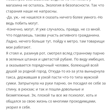
магазина не осталось. Экология в безопасности. Так что
старания наши не напрасны.
-Да, уж,- не нашелся я сказать ничего более умного.-Но
ведь побить могут.
-Конечно, могут. И уже случалось, правда, не со мной.
Что поделаешь, такова участь активного гражданина.
Ладно, нечего больше тут, пойду к метро, там товарищи
мои работают.
Я стоял и, разинув рот, смотрел вслед странному парню
в зеленых штанах и цветастой рубахе. По виду имбецил,
а оказывается порядочный человек, болеющий всей
душой за родной город. Откуда-то из-за угла вынырнула
такса, державшая в узкой пасти что-то типа мужской
сумки. Запрыгнула на руки парню, он посадил ее себе за
спину, в рюкзак; и так и пошли-довольные и
безмятежные. Эх, плохой ты все же психолог, хоть и
общался за свою жизнь со многими проходимцами,
укорил я себя.