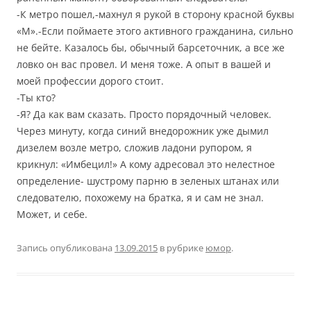
-К метро пошел,-махнул я рукой в сторону красной буквы
«М».-Если поймаете этого активного гражданина, сильно
не бейте. Казалось бы, обычный барсеточник, а все же
ловко он вас провел. И меня тоже. А опыт в вашей и
моей профессии дорого стоит.
-Ты кто?
-Я? Да как вам сказать. Просто порядочный человек.
Через минуту, когда синий внедорожник уже дымил
дизелем возле метро, сложив ладони рупором, я
крикнул: «Имбецил!» А кому адресовал это нелестное
определение- шустрому парню в зеленых штанах или
следователю, похожему на братка, я и сам не знал.
Может, и себе.
Запись опубликована
13.09.2015
в рубрике
юмор
.