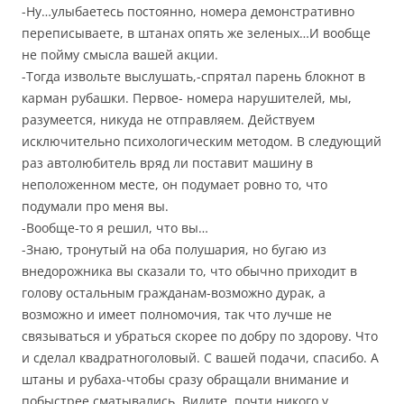
-Ну…улыбаетесь постоянно, номера демонстративно
переписываете, в штанах опять же зеленых…И вообще
не пойму смысла вашей акции.
-Тогда извольте выслушать,-спрятал парень блокнот в
карман рубашки. Первое- номера нарушителей, мы,
разумеется, никуда не отправляем. Действуем
исключительно психологическим методом. В следующий
раз автолюбитель вряд ли поставит машину в
неположенном месте, он подумает ровно то, что
подумали про меня вы.
-Вообще-то я решил, что вы…
-Знаю, тронутый на оба полушария, но бугаю из
внедорожника вы сказали то, что обычно приходит в
голову остальным гражданам-возможно дурак, а
возможно и имеет полномочия, так что лучше не
связываться и убраться скорее по добру по здорову. Что
и сделал квадратноголовый. С вашей подачи, спасибо. А
штаны и рубаха-чтобы сразу обращали внимание и
побыстрее сматывались. Видите, почти никого у