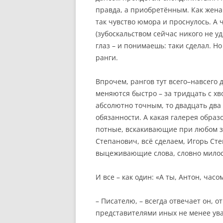
правда, а приобретённым. Как жена 
так чувство юмора и проснулось. А 
(зубоскальством сейчас никого не у
глаз – и понимаешь: таки сделал. Н
ранги.
Впрочем, рангов тут всего–навсего 
меняются быстро – за тридцать с хв
абсолютно точным, то двадцать два
обязанности. А какая галерея образо
потные, вскакивающие при любом зв
Степанович, всё сделаем, Игорь Ст
выцеживающие слова, словно мил
И все – как один: «А ты, Антон, час
– Писателю, – всегда отвечает он, 
представителями иных не менее ув