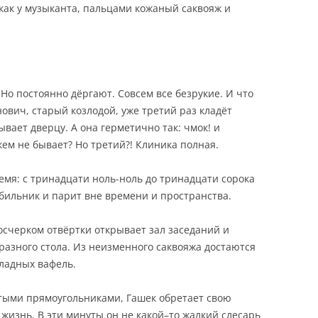
как у музыканта, пальцами кожаный саквояж и
 Но постоянно дёргают. Совсем все безрукие. И что
ович, старый козлодой, уже третий раз кладёт
ывает дверцу. А она герметично так: чмок! и
кем не бывает? Но третий?! Клиника полная.
емя: с тринадцати ноль-ноль до тринадцати сорока
обильник и парит вне времени и пространства.
осчерком отвёртки открывает зал заседаний и
разного стола. Из неизменного саквояжа достаются
ладных вафель.
тыми прямоугольниками, Гашек обретает свою
изнь. В эти минуты он не какой–то жалкий слесарь