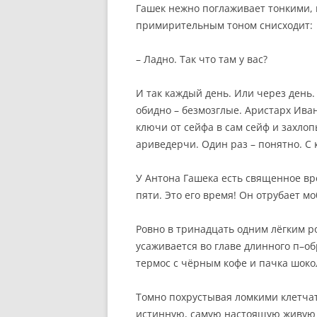
Гашек нежно поглаживает тонкими, 
примирительным тоном снисходит:
– Ладно. Так что там у вас?
И так каждый день. Или через день.
обидно – безмозглые. Аристарх Иван
ключи от сейфа в сам сейф и захлоп
ариведерчи. Один раз – понятно. С 
У Антона Гашека есть священное вр
пяти. Это его время! Он отрубает м
Ровно в тринадцать одним лёгким р
усаживается во главе длинного п–об
термос с чёрным кофе и пачка шоко
Томно похрустывая ломкими клетча
истинную, самую настоящую живую ж