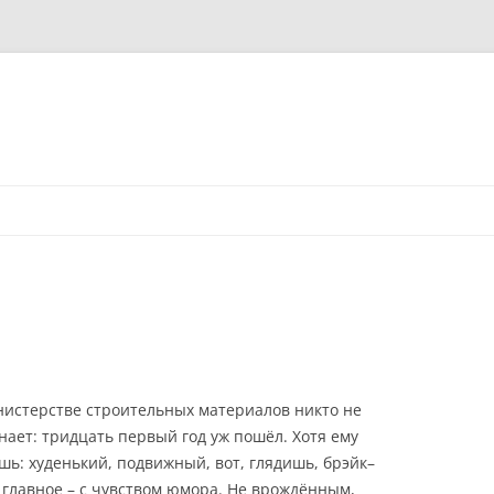
нистерстве строительных материалов никто не
знает: тридцать первый год уж пошёл. Хотя ему
шь: худенький, подвижный, вот, глядишь, брэйк–
 главное – с чувством юмора. Не врождённым,