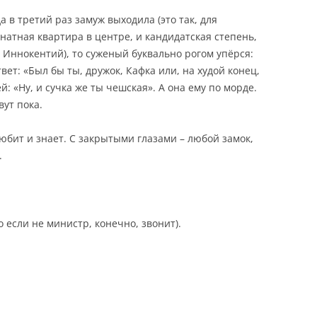
а в третий раз замуж выходила (это так, для
мнатная квартира в центре, и кандидатская степень,
 Иннокентий), то суженый буквально рогом упёрся:
вет: «Был бы ты, дружок, Кафка или, на худой конец,
й: «Ну, и сучка же ты чешская». А она ему по морде.
вут пока.
любит и знает. С закрытыми глазами – любой замок,
.
о если не министр, конечно, звонит).