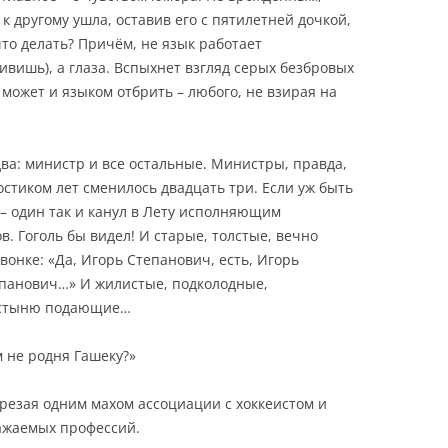
к другому ушла, оставив его с пятилетней дочкой,
что делать? Причём, не язык работает
дивишь), а глаза. Вспыхнет взгляд серых безбровых
о может и языком отбрить – любого, не взирая на
два: министр и все остальные. Министры, правда,
остиком лет сменилось двадцать три. Если уж быть
 – один так и канул в Лету исполняющим
в. Гоголь бы видел! И старые, толстые, вечно
онке: «Да, Игорь Степанович, есть, Игорь
епанович…» И жилистые, подколодные,
остыню подающие…
ом не родня Гашеку?»
отрезая одним махом ассоциации с хоккеистом и
ажаемых профессий.