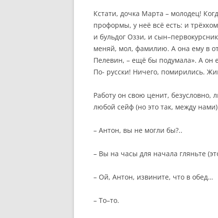
Кстати, дочка Марта – молодец! Когд
проформы, у неё всё есть: и трёхко
и бульдог Оззи, и сын–первокурсник
меняй, мол, фамилию. А она ему в от
Пелевин, – ещё бы подумала». А он е
По- русски! Ничего, помирились. Жи
Работу он свою ценит, безусловно, 
любой сейф (но это так, между нами)
– Антон, вы не могли бы?..
– Вы на часы для начала гляньте (эт
– Ой, Антон, извините, что в обед…
– То–то.