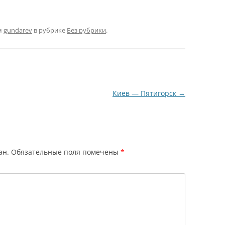
м
gundarev
в рубрике
Без рубрики
.
Киев — Пятигорск
→
ан.
Обязательные поля помечены
*