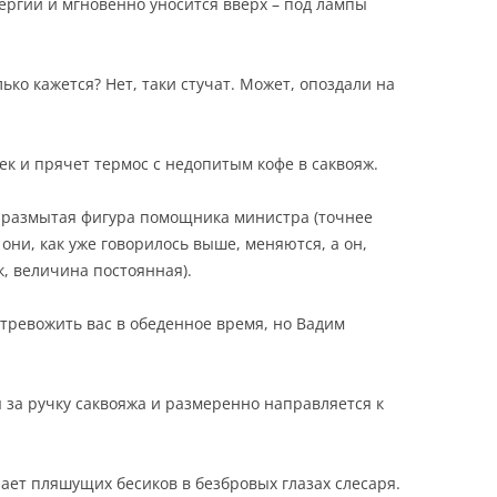
ргии и мгновенно уносится вверх – под лампы
лько кажется? Нет, таки стучат. Может, опоздали на
ек и прячет термос с недопитым кофе в саквояж.
 размытая фигура помощника министра (точнее
они, как уже говорилось выше, меняются, а он,
, величина постоянная).
отревожить вас в обеденное время, но Вадим
 за ручку саквояжа и размеренно направляется к
ет пляшущих бесиков в безбровых глазах слесаря.