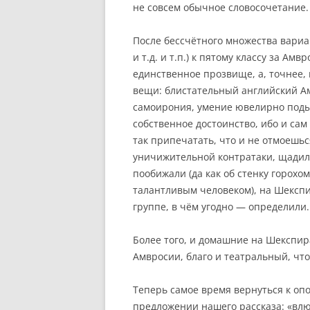
не совсем обычное словосочетание.
После бессчётного множества вариа
и т.д. и т.п.) к пятому классу за А
единственное прозвище, а, точнее, 
вещи: блистательный английский Ам
самоирония, умение ювелирно подыг
собственное достоинство, ибо и сам
так припечатать, что и не отмоешьс
уничижительной контратаки, щадил 
пообижали (да как об стенку горохо
талантливым человеком), на Шекспир
группе, в чём угодно — определили.
Более того, и домашние на Шекспир
Амвросии, благо и театральный, что
Теперь самое время вернуться к оп
предложении нашего рассказа: «влю