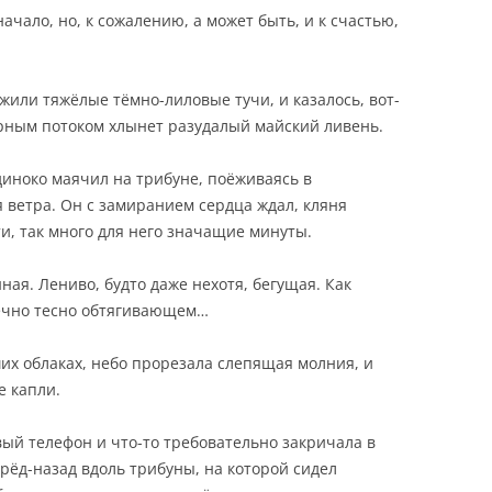
ачало, но, к сожалению, а может быть, и к счастью,
жили тяжёлые тёмно-лиловые тучи, и казалось, вот-
урным потоком хлынет разудалый майский ливень.
диноко маячил на трибуне, поёживаясь в
ветра. Он с замиранием сердца ждал, кляня
ти, так много для него значащие минуты.
ная. Лениво, будто даже нехотя, бегущая. Как
нечно тесно обтягивающем…
ших облаках, небо прорезала слепящая молния, и
е капли.
ый телефон и что-то требовательно закричала в
ерёд-назад вдоль трибуны, на которой сидел