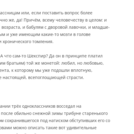
ссницам или, если поставить вопрос более
но же, да! Причём, всему человечеству в целом: и
 возраста, и бабулям с дворовой лавочки, и младше-
ым и уже имеющим какие-то мозги в голове
 хронического томления.
 А что сам-то Шекспир? Да он в принципе платил
м братьям) той же монетой: любил, но любовью,
омента, к которому мы уже подошли вплотную,
е настоящей, всепоглощающей страсти.
пании трёх одноклассников восседал на
после обильно снежной зимы трибуне старенького
ом сохранившегося под натиском обступивших его со
ловами можно описать такие вот удивительные