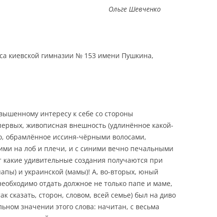
Шевченко
са киевской гимназии № 153 имени Пушкина,
овышенному интересу к себе со стороны
первых, живописная внешность (удлинённое какой-
о, обрамлённое иссиня-чёрными волосами,
и на лоб и плечи, и с синими вечно печальными
от какие удивительные создания получаются при
апы) и украинской (мамы)! А, во-вторых, юный
необходимо отдать должное не только папе и маме,
ак сказать, сторон, словом, всей семье) был на диво
ьном значении этого слова: начитан, с весьма