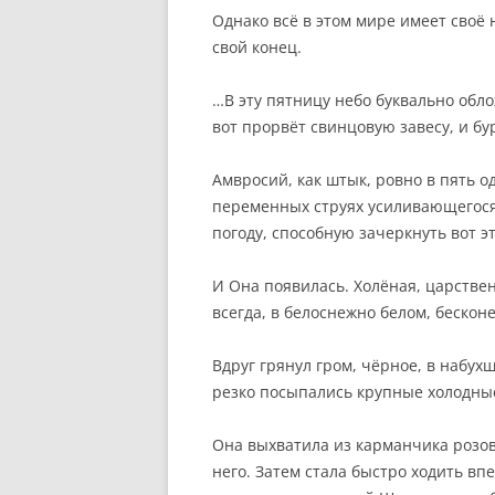
Однако всё в этом мире имеет своё н
свой конец.
…В эту пятницу небо буквально обло
вот прорвёт свинцовую завесу, и б
Амвросий, как штык, ровно в пять о
переменных струях усиливающегося 
погоду, способную зачеркнуть вот э
И Она появилась. Холёная, царствен
всегда, в белоснежно белом, беско
Вдруг грянул гром, чёрное, в набух
резко посыпались крупные холодны
Она выхватила из карманчика розов
него. Затем стала быстро ходить вп