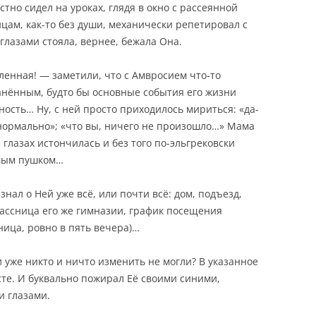
стно сидел на уроках, глядя в окно с рассеянной
цам, как-то без души, механически репетировал с
 глазами стояла, вернее, бежала Она.
еленная! — заметили, что с Амвросием что-то
ранённым, будто бы основные события его жизни
ность… Ну, с ней просто приходилось мириться: «да-
ё нормально»; «что вы, ничего не произошло…» Мама
 глазах истончилась и без того по-эльгрековски
рвым пушком…
нал о Ней уже всё, или почти всё: дом, подъезд,
лассница его же гимназии, график посещения
ница, ровно в пять вечера)…
и уже никто и ничто изменить не могли? В указанное
сте. И буквально пожирал Её своими синими,
и глазами.