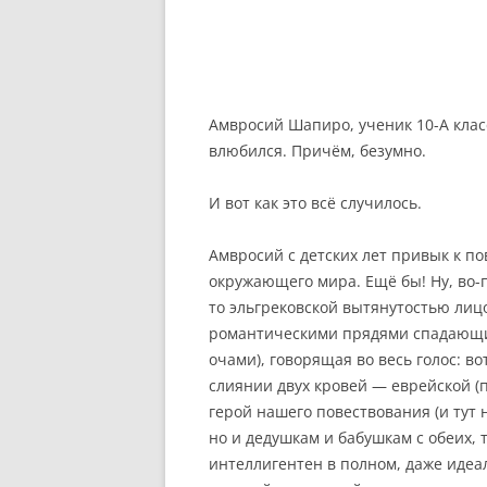
Ольге 
Амвросий Шапиро, ученик 10-А клас
влюбился. Причём, безумно.
И вот как это всё случилось.
Амвросий с детских лет привык к п
окружающего мира. Ещё бы! Ну, во-
то эльгрековской вытянутостью лиц
романтическими прядями спадающим
очами), говорящая во весь голос: в
слиянии двух кровей — еврейской (п
герой нашего повествования (и тут 
но и дедушкам и бабушкам с обеих, т
интеллигентен в полном, даже идеал