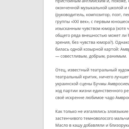
пристойным английским и, похоже, 
оконченной музыкальной школой и 
(руководитель, композитор, поэт, пе
группы «XXI век», с первым юношеск
изысканным чувством юмора (хотя 
общего ряда внешностью может ли б
зрения, без чувства юмора?). Одна
билась одной козырной картой: Ам
— совестливым, добрым, ранимым.
Отец, известный театральный худож
театральный критик, ничего лучшег
украинской сцены Бучмы Амвросием
ход партии жизни единственного ре
своё искренне любимое чадо Амвр
Как только не изгалялись злоязыки
застенчивого темноволосого мальчи
Масло в кашу добавляли и близоруки