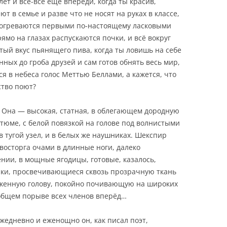
лет и всё-всё ещё впереди, когда ты красив,
ют в семье и разве что не носят на руках в классе,
 согреваются первыми по-настоящему ласковыми
ямо на глазах распускаются почки, и всё вокруг
атый вкус пьянящего пива, когда ты ловишь на себе
ных до гроба друзей и сам готов обнять весь мир,
я в небеса голос Меттью Беллами, а кажется, что
ство поют?
ь Она — высокая, статная, в облегающем дородную
стюме, с белой повязкой на голове под волнистыми
 тугой узел, и в белых же наушниках. Шекспир
восторга очами в длинные ноги, далеко
ии, в мощные ягодицы, готовые, казалось,
ики, просвечивающиеся сквозь прозрачную ткань
аженную голову, покойно почивающую на широких
 общем порыве всех членов вперёд…
жедневно и еженощно он, как писал поэт,