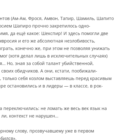
нтов (Ам-Ам, Фрося, Амвон, Тапир, Шамиль, Шапито
мвросием Шапиро прочно закрепилось одно-
имя, да ещё какое: Шекспир! И здесь помогли две
вросия и его же абсолютная незлобивость,
рать, конечно же, при этом не позволяя унижать
 мог (хотя делал лишь в исключительных случаях)
я… Но, зная за собой талант убийственной,
своих обидчиков. А они, кстати, пообижали-
м, только себя козлом выставляешь перед красивым
е остановились и в лидеры — в классе, в рок-
а переключились: не ломать же весь век язык на
 ли, контекст не нарушен…
орному слову, прозвучавшему уже в первом
бился».