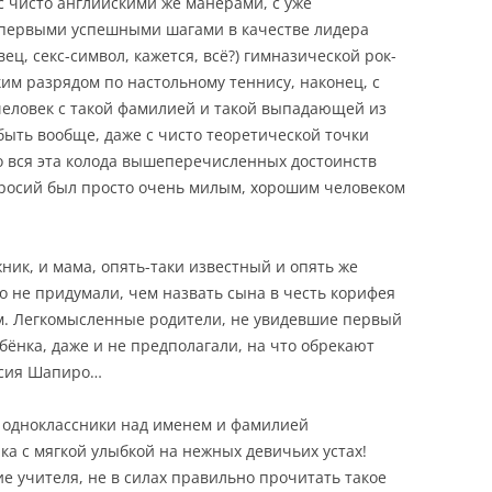
с чисто английскими же манерами, с уже
первыми успешными шагами в качестве лидера
вец, секс-символ, кажется, всё?) гимназической рок-
им разрядом по настольному теннису, наконец, с
человек с такой фамилией и такой выпадающей из
ыть вообще, даже с чисто теоретической точки
ко вся эта колода вышеперечисленных достоинств
вросий был просто очень милым, хорошим человеком
ник, и мама, опять-таки известный и опять же
о не придумали, чем назвать сына в честь корифея
. Легкомысленные родители, не увидевшие первый
бёнка, даже и не предполагали, на что обрекают
осия Шапиро…
е одноклассники над именем и фамилией
ка с мягкой улыбкой на нежных девичьих устах!
е учителя, не в силах правильно прочитать такое