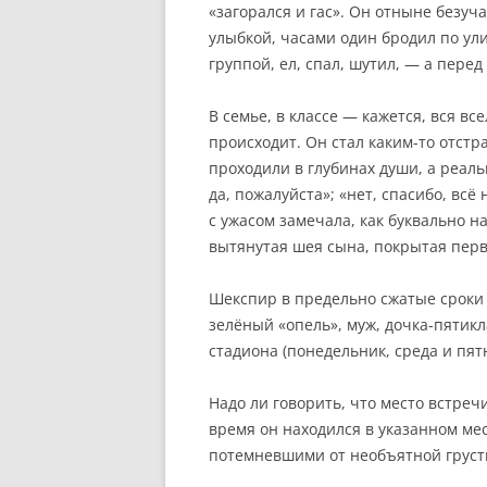
«загорался и гас». Он отныне безуча
улыбкой, часами один бродил по ули
группой, ел, спал, шутил, — а перед
В семье, в классе — кажется, вся вс
происходит. Он стал каким-то отст
проходили в глубинах души, а реаль
да, пожалуйста»; «нет, спасибо, вс
с ужасом замечала, как буквально на
вытянутая шея сына, покрытая пе
Шекспир в предельно сжатые сроки з
зелёный «опель», муж, дочка-пятик
стадиона (понедельник, среда и пят
Надо ли говорить, что место встреч
время он находился в указанном ме
потемневшими от необъятной груст