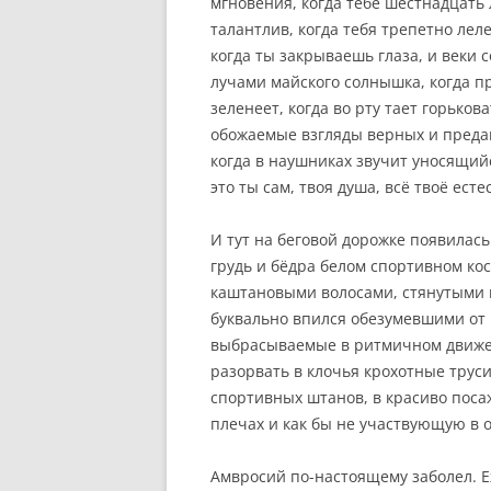
мгновения, когда тебе шестнадцать 
талантлив, когда тебя трепетно леле
когда ты закрываешь глаза, и веки
лучами майского солнышка, когда пр
зеленеет, когда во рту тает горьков
обожаемые взгляды верных и предан
когда в наушниках звучит уносящийс
это ты сам, твоя душа, всё твоё есте
И тут на беговой дорожке появилас
грудь и бёдра белом спортивном ко
каштановыми волосами, стянутыми в
буквально впился обезумевшими от 
выбрасываемые в ритмичном движен
разорвать в клочья крохотные трус
спортивных штанов, в красиво пос
плечах и как бы не участвующую в
Амвросий по-настоящему заболел. Е