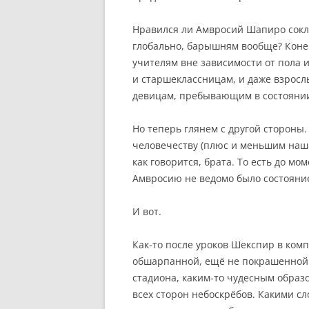
Нравился ли Амвросий Шапиро сокла
глобально, барышням вообще? Конеч
учителям вне зависимости от пола и
и старшеклассницам, и даже взросл
девицам, пребывающим в состоянии
Но теперь глянем с другой стороны.
человечеству (плюс и меньшим наши
как говорится, брата. То есть до м
Амвросию не ведомо было состояни
И вот.
Как-то после уроков Шекспир в ком
обшарпанной, ещё не покрашенной 
стадиона, каким-то чудесным образ
всех сторон небоскрёбов. Какими с