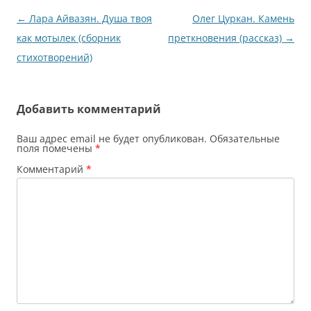
Навигация
←
Лара Айвазян. Душа твоя
Олег Цуркан. Камень
по
как мотылек (сборник
преткновения (рассказ)
→
записям
стихотворений)
Добавить комментарий
Ваш адрес email не будет опубликован.
Обязательные
поля помечены
*
Комментарий
*