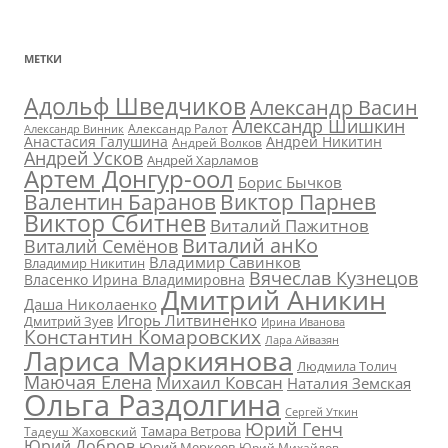
МЕТКИ
Адольф Шведчиков
Александр Васин
Александр Шишкин
Александр Ралот
Александр Винник
Анастасия Галушина
Андрей Никитин
Андрей Волков
Андрей Усков
Андрей Харламов
Артем Донгур-оол
Борис Бычков
Валентин Баранов
Виктор Парнев
Виктор Сбитнев
Виталий Пажитнов
Виталий анКо
Виталий Семёнов
Владимир Савинков
Владимир Никитин
Вячеслав Кузнецов
Власенко Ирина Владимировна
Дмитрий Аникин
Даша Николаенко
Игорь Литвиненко
Дмитрий Зуев
Ирина Иванова
Константин Комаровских
Лара Айвазян
Лариса Маркиянова
Людмила Толич
Маючая Елена
Михаил Ковсан
Наталия Земская
Ольга Раздолгина
Сергей Уткин
Юрий Генч
Тамара Ветрова
Тадеуш Жаховский
Юрий Добров
Юрий Меркеев
Юрий Михайлов