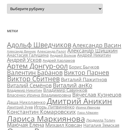
Авторы:
МЕТКИ
Адольф Шведчиков
Александр Васин
Александр Шишкин
Александр Ралот
Александр Винник
Анастасия Галушина
Андрей Никитин
Андрей Волков
Андрей Усков
Андрей Харламов
Артем Донгур-оол
Борис Бычков
Валентин Баранов
Виктор Парнев
Виктор Сбитнев
Виталий Пажитнов
Виталий анКо
Виталий Семёнов
Владимир Савинков
Владимир Никитин
Вячеслав Кузнецов
Власенко Ирина Владимировна
Дмитрий Аникин
Даша Николаенко
Игорь Литвиненко
Дмитрий Зуев
Ирина Иванова
Константин Комаровских
Лара Айвазян
Лариса Маркиянова
Людмила Толич
Маючая Елена
Михаил Ковсан
Наталия Земская