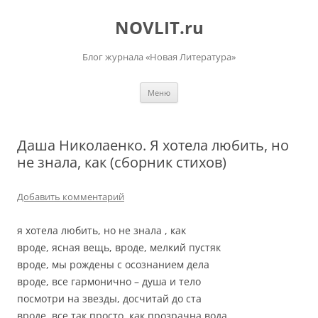
Перейти
к
NOVLIT.ru
содержимому
Блог журнала «Новая Литература»
Меню
Даша Николаенко. Я хотела любить, но
не знала, как (сборник стихов)
Добавить комментарий
я хотела любить, но не знала , как
вроде, ясная вещь, вроде, мелкий пустяк
вроде, мы рождены с осознанием дела
вроде, все гармонично – душа и тело
посмотри на звезды, досчитай до ста
вроде, все так просто, как прозрачна вода