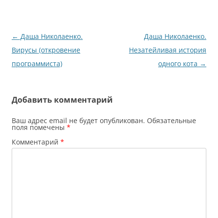
Навигация
←
Даша Николаенко.
Даша Николаенко.
по
Вирусы (откровение
Незатейливая история
записям
программиста)
одного кота
→
Добавить комментарий
Ваш адрес email не будет опубликован.
Обязательные
поля помечены
*
Комментарий
*