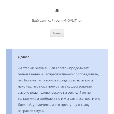
Перейти
к
a
содержимому
Ещё один сайт сети «NOVLIT.ru»
Меню
Донос
«И старый безумец Лев Толстой продолжает
безнаказанно и беспрепятственно проповедовать,
что Бога нет, что всякое государство есть зло и,
наконец, что пора прекратить существование
самого рода человеческого на земле. И он не
только жив и свободен, но и мы сами все, враги его
бредней, увеличиваем его преступную славу,
возражая ему!..».