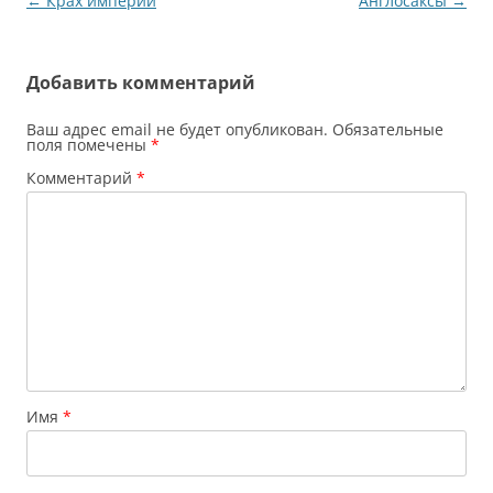
Навигация
←
Крах империи
Англосаксы
→
по
записям
Добавить комментарий
Ваш адрес email не будет опубликован.
Обязательные
поля помечены
*
Комментарий
*
Имя
*