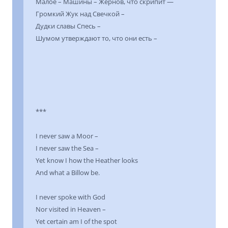
Малое – Машины – Жернов, что скрипит —
Громкий Жук над Свечкой –
Дудки славы Спесь –
Шумом утверждают то, что они есть –
***
I never saw a Moor –
I never saw the Sea –
Yet know I how the Heather looks
And what a Billow be.
I never spoke with God
Nor visited in Heaven –
Yet certain am I of the spot