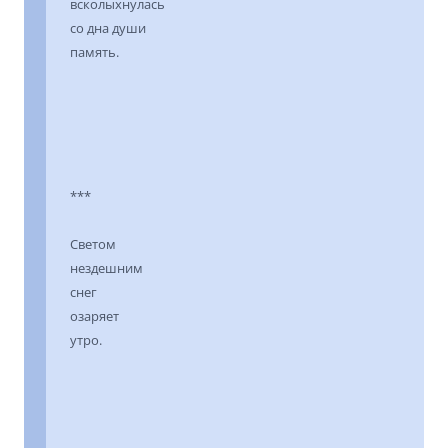
всколыхнулась
со дна души
память.
***
Светом
нездешним
снег
озаряет
утро.