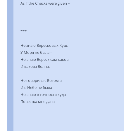
As if the Checks were given –
***
Не знаю Вересковых Кущ,
У Моря не была –
Но знаю Вереск сам каков
И какова Волна.
Не говорила с Богом я
И в Небе не была –
Но знаю в точности куда
Повестка мне дана –