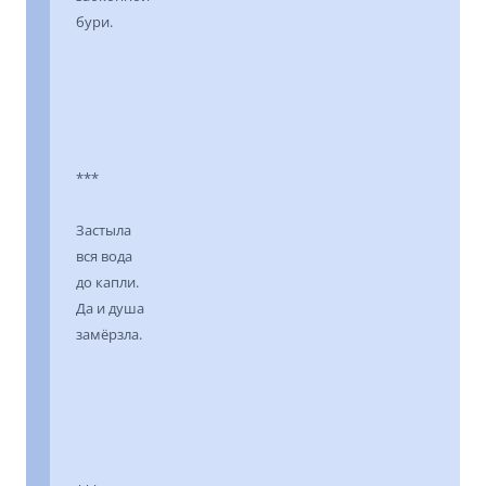
бури.
***
Застыла
вся вода
до капли.
Да и душа
замёрзла.