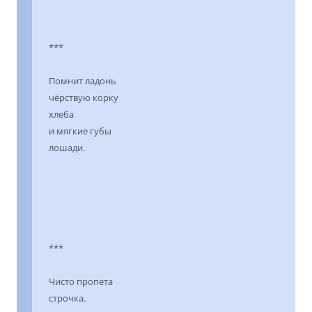
***
Помнит ладонь
чёрствую корку
хлеба
и мягкие губы
лошади.
***
Чисто пропета
строчка.