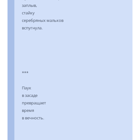
заплыв,
стайку
серебряных мальков
вспугнула.
***
Паук
в засаде
превращает
время
в вечность.