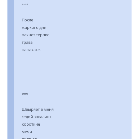
***
После
жаркого дня
пахнет терпко
трава
на закате.
***
Швыряет в меня
седой эвкалипт
короткие
мечи
листьев.