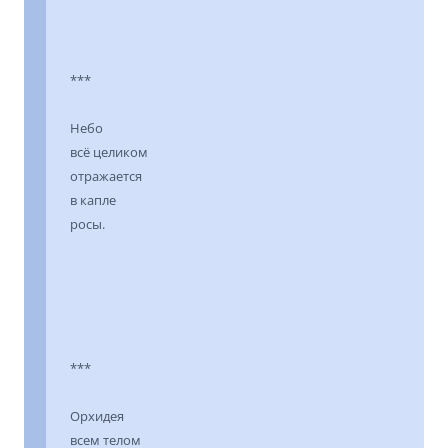
***
Небо
всё целиком
отражается
в капле
росы.
***
Орхидея
всем телом