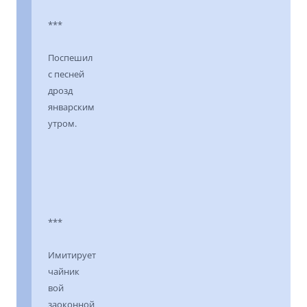
***
Поспешил
с песней
дрозд
январским
утром.
***
Имитирует
чайник
вой
заоконной