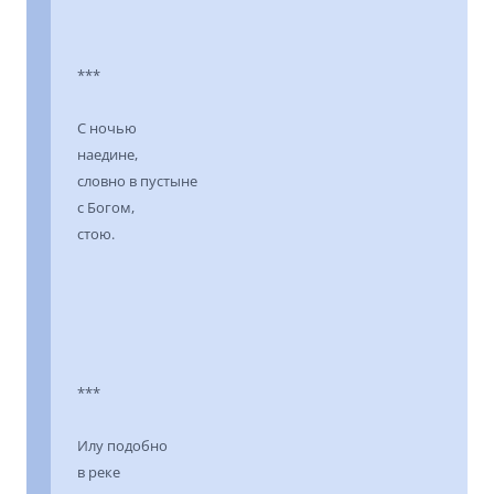
***
С ночью
наедине,
словно в пустыне
с Богом,
стою.
***
Илу подобно
в реке