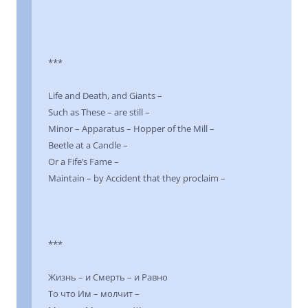
***
Life and Death, and Giants –
Such as These – are still –
Minor – Apparatus – Hopper of the Mill –
Beetle at a Candle –
Or a Fife’s Fame –
Maintain – by Accident that they proclaim –
***
Жизнь – и Смерть – и Равно
То что Им – молчит –