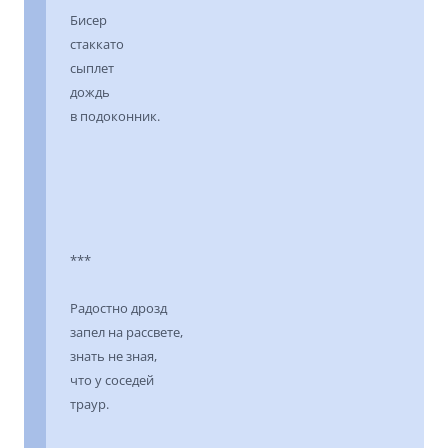
Бисер
стаккато
сыплет
дождь
в подоконник.
***
Радостно дрозд
запел на рассвете,
знать не зная,
что у соседей
траур.