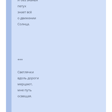
петух
знает всё
о движении
Солнца.
***
Светлячки
вдоль дороги
мерцают,
мне путь
освещая.