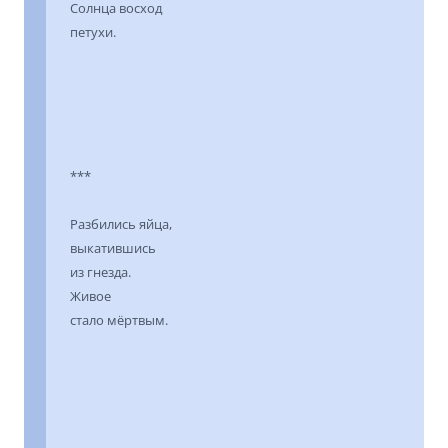
Солнца восход
петухи.
***
Разбились яйца,
выкатившись
из гнезда.
Живое
стало мёртвым.