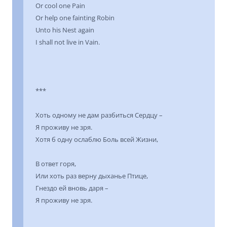
Or cool one Pain
Or help one fainting Robin
Unto his Nest again
I shall not live in Vain.
***
Хоть одному не дам разбиться Сердцу –
Я проживу не зря.
Хотя б одну ослаблю Боль всей Жизни,
В ответ горя,
Или хоть раз верну дыханье Птице,
Гнездо ей вновь даря –
Я проживу не зря.