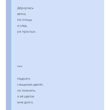
Дёрнулась
ветка.
Но птицы
и след
уж простыл.
***
Недолго
глициния цветёт,
но помнить
о её цветах
мне долго.