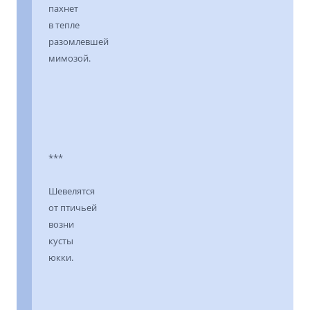
пахнет
в тепле
разомлевшей
мимозой.
***
Шевелятся
от птичьей
возни
кусты
юкки.