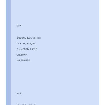
***
Весело кормятся
после дождя
в чистом небе
стрижи
на закате.
***
И без знанья