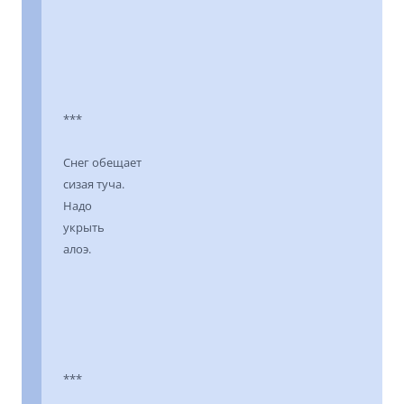
***
Снег обещает
сизая туча.
Надо
укрыть
алоэ.
***