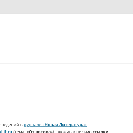
зведений в
журнале
«
Новая
Литература
»
Lit.ru
(тема: «
От автора
»), вложив в письмо
ссылку