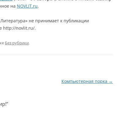
анное на
NOVLIT.ru
.
 Литература» не принимает к публикации
ttp://novlit.ru/.
ике
Без рубрики
.
Компьютерная порка
→
ир!
”