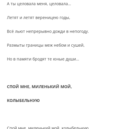
А ты целовала меня, целовала…
Летят и летят вереницею годы,
Всё льют непрерывно дожди в непогоду.
Размыты границы меж небом и сушей,
Но в памяти бродят те юные души…
СПОЙ МНЕ, МИЛЕНЬКИЙ МОЙ,
КОЛЫБЕЛЬНУЮ
Спой мне, миленький мой, колыбельную,