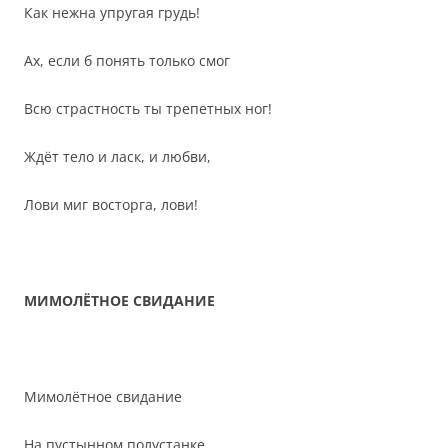
Как нежна упругая грудь!
Ах, если б понять только смог
Всю страстность ты трепетных ног!
Ждёт тело и ласк, и любви,
Лови миг восторга, лови!
МИМОЛЁТНОЕ СВИДАНИЕ
Мимолётное свидание
На пустынном полустанке,