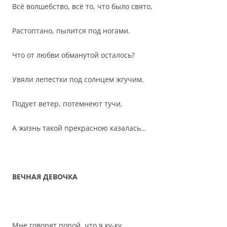
Всё волшебство, всё то, что было свято,
Растоптано, пылится под ногами.
Что от любви обманутой осталось?
Увяли лепестки под солнцем жгучим,
Подует ветер, потемнеют тучи,
А жизнь такой прекрасною казалась…
ВЕЧНАЯ ДЕВОЧКА
Мне говорят порой, что я ку-ку,