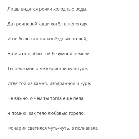
Лишь видятся речки холодные воды,
Да гречневой каши котёл в непогоду…
И не было там пятизвёздных отелей,
Но мы от любви той безумной немели.
Ты пела мне о мезозойской культуре,
Игле той из камня, изодранной шкуре.
Не важно, о чём ты тогда ещё пела,
Я помню, как тело любовью горело!
Фонарик светился чуть-чуть, в полнакала,