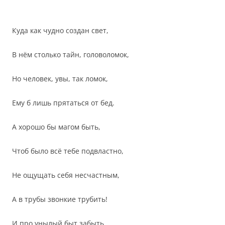
Куда как чудно создан свет,
В нём столько тайн, головоломок,
Но человек, увы, так ломок,
Ему б лишь прятаться от бед.
А хорошо бы магом быть,
Чтоб было всё тебе подвластно,
Не ощущать себя несчастным,
А в трубы звонкие трубить!
И про унылый быт забыть,