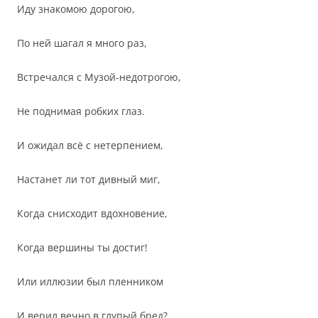
Иду знакомою дорогою,
По ней шагал я много раз,
Встречался с Музой-недотрогою,
Не поднимая робких глаз.
И ожидал всё с нетерпением,
Настанет ли тот дивный миг,
Когда снисходит вдохновение,
Когда вершины ты достиг!
Или иллюзии был пленником
И верил вечно в глупый бред?