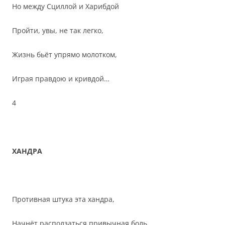
Но между Сциллой и Харибдой
Пройти, увы, не так легко,
Жизнь бьёт упрямо молотком,
Играя правдою и кривдой…
4
ХАНДРА
Противная штука эта хандра,
Начнёт расползаться привычная боль,