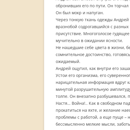
обронивших его по пути. Он торчал 
Он был мокр и напуган.
Через тонкую ткань одежды Андрей
вразнобой содрогавшийся с разных 
присутствие. Многоголосое гудящее
мучительно в ожидании ясности.
Не нашедшие себе цвета в жизни, б
сомнительное достоинство, готовяс
ожидаемый.
Андрей ощутил, как внутри его за
Устои его организма, его суверенно
нарицательная информация вдруг ка
минутой разрушительную амплитуду.
толпе. Он внезапно разбушевался, п
Настя… Война!.. Как в свободном п
прокатиться на яхте, и желание на
проблемы с работой, а еще пуще – 
бессмысленно мелкие мысли, забот