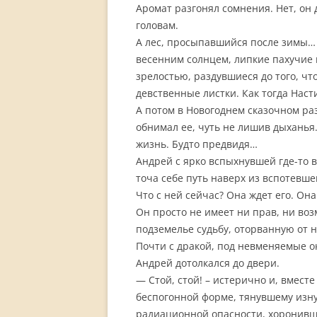
Аромат разгонял сомнения. Нет, он
головам.
А лес, просыпавшийся после зимы…
весенним солнцем, липкие пахучие
зрелостью, раздувшиеся до того, чт
девственные листки. Как тогда Нас
А потом в Новогоднем сказочном ра
обнимал ее, чуть не лишив дыханья.
жизнь. Будто предвидя…
Андрей с ярко вспыхнувшей где-то в
точа себе путь наверх из вспотевше
Что с ней сейчас? Она ждет его. Она
Он просто не имеет ни прав, ни во
подземелье судьбу, оторванную от н
Почти с дракой, под невменяемые 
Андрей дотолкался до двери.
— Стой, стой! – истерично и, вместе
беспогонной форме, тянувшему изн
радиационной опасности, хоронивш