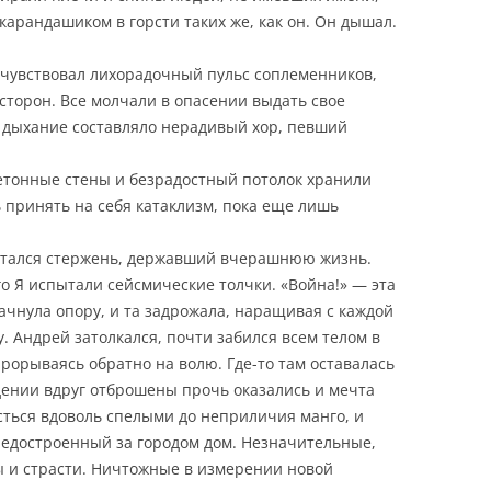
карандашиком в горсти таких же, как он. Он дышал.
 чувствовал лихорадочный пульс соплеменников,
сторон. Все молчали в опасении выдать свое
 дыхание составляло нерадивый хор, певший
етонные стены и безрадостный потолок хранили
ь принять на себя катаклизм, пока еще лишь
шатался стержень, державший вчерашнюю жизнь.
го Я испытали сейсмические толчки. «Война!» — эта
чнула опору, и та задрожала, наращивая с каждой
 Андрей затолкался, почти забился всем телом в
рорываясь обратно на волю. Где-то там оставалась
адении вдруг отброшены прочь оказались и мечта
есться вдоволь спелыми до неприличия манго, и
недостроенный за городом дом. Незначительные,
ы и страсти. Ничтожные в измерении новой