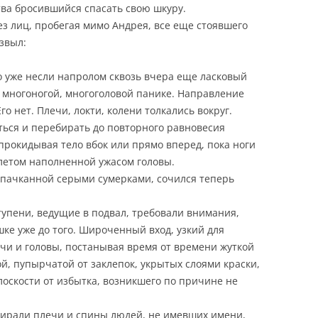
тва бросившийся спасать свою шкуру.
ез лиц, пробегая мимо Андрея, все еще стоявшего
звыл:
го уже несли напролом сквозь вчера еще ласковый
в многоногой, многоголовой панике. Направление
го нет. Плечи, локти, колени толкались вокруг.
уться и перебирать до повторного равновесия
рокидывая тело вбок или прямо вперед, пока ноги
летом наполненной ужасом головы.
спачканной серыми сумерками, сочился теперь
упени, ведущие в подвал, требовали внимания,
ке уже до того. Широченный вход, узкий для
чи и головы, постанывая время от времени жуткой
й, пупырчатой от заклепок, укрытых слоями краски,
лоскости от избытка, возникшего по причине не
пирали плечи и спины людей, не имевших имени,