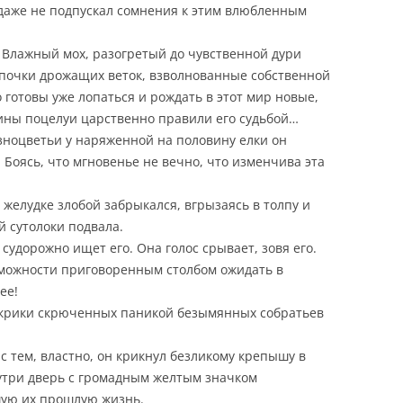
 даже не подпускал сомнения к этим влюбленным
 Влажный мох, разогретый до чувственной дури
 почки дрожащих веток, взволнованные собственной
о готовы уже лопаться и рождать в этот мир новые,
тины поцелуи царственно правили его судьбой…
зноцветьи у наряженной на половину елки он
 Боясь, что мгновенье не вечно, что изменчива эта
 желудке злобой забрыкался, вгрызаясь в толпу и
й сутолоки подвала.
 судорожно ищет его. Она голос срывает, зовя его.
зможности приговоренным столбом ожидать в
ее!
окрики скрюченных паникой безымянных собратьев
 с тем, властно, он крикнул безликому крепышу в
утри дверь с громадным желтым значком
ую их прошлую жизнь.