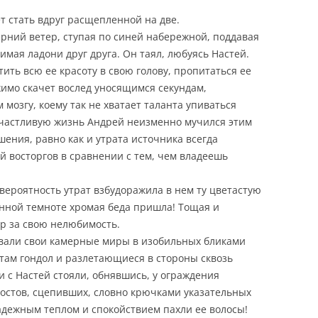
т стать вдруг расщепленной на две.
рний ветер, ступая по синей набережной, поддавая
имая ладони друг друга. Он таял, любуясь Настей.
тить всю ее красоту в свою голову, пропитаться ее
жимо скачет вослед уносящимся секундам,
мозгу, коему так не хватает таланта упиваться
частливую жизнь Андрей неизменно мучился этим
ения, равно как и утрата источника всегда
й восторгов в сравнении с тем, чем владеешь
вероятность утрат взбудоражила в нем ту цветастую
нной темноте хромая беда пришла! Тощая и
ир за свою нелюбимость.
авали свои камерные миры в изобильных бликами
ртам гондол и разлетающиеся в стороны сквозь
 с Настей стояли, обнявшись, у ограждения
 мостов, сцепивших, словно крючками указательных
надежным теплом и спокойствием пахли ее волосы!