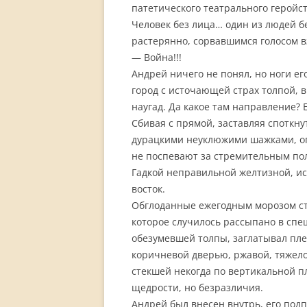
патетического театрального геройс
Человек без лица… один из людей б
растерянно, сорвавшимся голосом в
— Война!!!
Андрей ничего не понял, но ноги е
город с источающей страх толпой, 
наугад. Да какое там направление? Е
Сбивая с прямой, заставляя споткн
дурацкими неуклюжими шажками, оп
не поспевают за стремительным по
Гадкой неправильной желтизной, и
восток.
Обглоданные ежегодным морозом ст
которое случилось рассыпано в спеш
обезумевшей толпы, заглатывал пле
коричневой дверью, ржавой, тяжело
стекшей некогда по вертикальной п
щедрости, но безразличия.
Андрей был внесен внутрь, его под