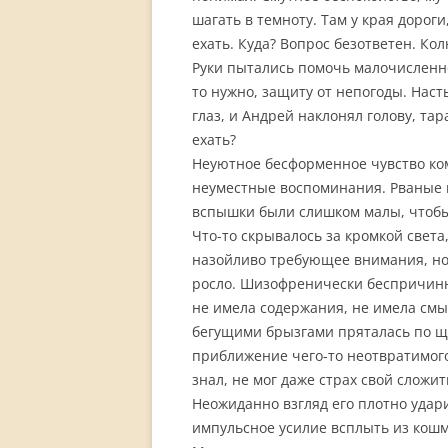
шагать в темноту. Там у края дорог
ехать. Куда? Вопрос безответен. Ко
Руки пытались помочь малочисленно
то нужно, защиту от непогоды. Нас
глаз, и Андрей наклонял голову, та
ехать?
Неуютное бесформенное чувство ко
неуместные воспоминания. Рваные 
вспышки были слишком малы, чтобы 
Что-то скрывалось за кромкой света
назойливо требующее внимания, но
росло. Шизофренически беспричинн
не имела содержания, не имела смы
бегущими брызгами пряталась по щ
приближение чего-то неотвратимого
знал, не мог даже страх свой сложи
Неожиданно взгляд его плотно удар
импульсное усилие всплыть из ко