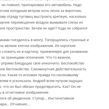
и, он помнил, припаркован его автомобиль. Надо
лючим холодным ветром ночь лезла за воротник.
му отряду пуговиц выстроить крепкую, насколько
тырное перемещение воздуха вымывало слезы из
раня пространство. Зачем он идет? Куда он собрался
мками гнездилось в мозгу. Топорщились странные и
на мелкие клочки изображения. Их короткие
сложить их в картину, приемлемую для узнавания.
, за границами опознания. Что-то важное,
 упрямо блюдущее свое инкогнито. Беспокойство
ое беспокойство. Сиюминутная действительность
сла. Какая-то искомая правда по-насекомьему
елям и ускользала. Андрей всем нутром ощущал
, что он был обязан предотвратить. Как? Он не
ть в отчетливое изображение.
ился об увиденное. Ступор… Инстинктивное
шмара… Отчаяние…