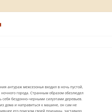
н
ия антураж межсезонья входил в ночь пустой,
й ночного города. Странным образом обезлюдел
ь себя бездонно-черными силуэтами деревьев.
з дома и направиться к машине, он сам не
чившее его поиском своей причины, заставило