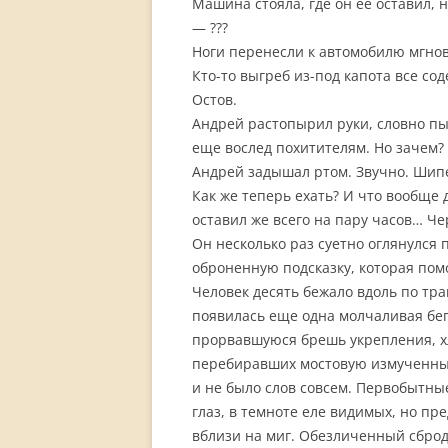
Машина стояла, где он ее оставил, 
— ???
Ноги перенесли к автомобилю мгнове
Кто-то выгреб из-под капота все со
Остов.
Андрей растопырил руки, словно пы
еще вослед похитителям. Но зачем?
Андрей задышал ртом. Звучно. Шип
Как же теперь ехать? И что вообще 
оставил же всего на пару часов… Че
Он несколько раз суетно оглянулся 
оброненную подсказку, которая пом
Человек десять бежало вдоль по тр
появилась еще одна молчаливая бегу
прорвавшуюся брешь укрепления, хл
перебиравших мостовую измученным
и не было слов совсем. Первобытны
глаз, в темноте еле видимых, но п
вблизи на миг. Обезличенный сброд