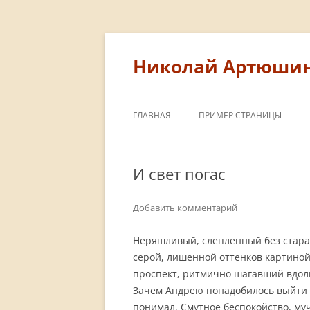
Перейти
к
содержимому
Николай Артюши
ГЛАВНАЯ
ПРИМЕР СТРАНИЦЫ
И свет погас
Добавить комментарий
Неряшливый, слепленный без старан
серой, лишенной оттенков картино
проспект, ритмично шагавший вдол
Зачем Андрею понадобилось выйти и
понимал. Смутное беспокойство, му