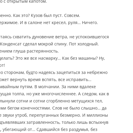
но с открытым капотом.
нно. Как это? Кузов был пуст. Совсем.
держимое. И в салоне нет кресел, руля… Ничего.
таясь схватить дуновение ветра, не успокоившегося
 Конденсат сделал мокрой спину. Пот холодный.
ением глуша растерянность.
делать? Это же все насмарку… Как без машины? Ну,
рт!
по сторонам, будто надеясь зацепиться за небрежно
ожет вернуть время вспять, все исправить…
амвайным путям. В молчании. За ними вдалеке
щая толпа, но уже многочисленнее. А следом, как в
ынули сотни и сотни сгорбленно метущихся тел,
и бегом конечностями. Слов не было слышно… да
е звуки утроб, перепуганных безмерно. И миллионы
редъявлявших затравленность, только лишь вспыхнув
, убегающий от… Сдавшийся без раздумья, без