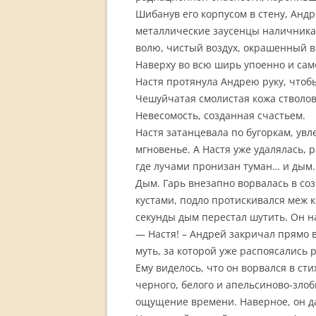
Шибанув его корпусом в стену, Андр
металлические заусенцы наличника 
волю, чистый воздух, окрашенный в
Наверху во всю ширь упоенно и сам
Настя протянула Андрею руку, чтоб
Чешуйчатая смолистая кожа стволов
Невесомость, созданная счастьем.
Настя затанцевала по бугоркам, увл
мгновенье. А Настя уже удалялась, 
где лучами пронизан туман… и дым
Дым. Гарь внезапно ворвалась в со
кустами, подло протискивался меж 
секунды дым перестал шутить. Он н
— Настя! – Андрей закричал прямо 
муть, за которой уже распоясались 
Ему виделось, что он ворвался в ст
черного, белого и апельсиново-злобн
ощущение времени. Наверное, он да