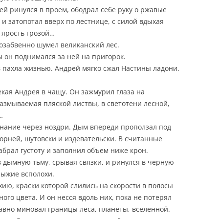
ей ринулся в проем, ободрал себе руку о ржавые
и затопотал вверх по лестнице, с силой вдыхая
 ярость грозой…
озабвенно шумел великанский лес.
ы он поднимался за ней на пригорок.
 пахла жизнью. Андрей мягко сжал Настины ладони.
екая Андрея в чащу. Он зажмурил глаза на
размываемая пляской листвы, в светотени лесной,
…
знание через ноздри. Дым впереди проползал под
корней, шутовски и издевательски. В считанные
абрал густоту и заполнил объем ниже крон.
в дымную тьму, срывая связки, и ринулся в черную
рыжие всполохи.
ихию, краски которой слились на скорости в полосы
ого цвета. И он несся вдоль них, пока не потерял
вно миновал границы леса, планеты, вселенной.