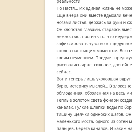
реальности.
Но Настя… Их единая жизнь не може
Еще вчера они вместе вдыхали вече
ногами листья, держась за руки и сж
Он хлопотал глазами, стараясь вмес
нежностью, постичь то, что неудер
зафиксировать чувство в тщедушном 
сполна настоящим моментом. Всю с
своим неумением. Предмет предвкуш
рисовались ярче, сильнее, достойне
сейчас.
Вот и теперь лишь уколовшая вдруг 
бурю, истерику мыслей… В злокозне
обглоданная, обозленная на весь м
Теплые золотом света фонари созд
каналах. Гулкие шлепки воды по бо
тишину щелчки одиноких шагов. Они
маленького моста, одного из сотен
пальцев, берега каналов. И каким 