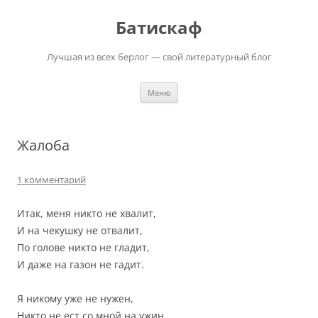
Перейти
к
Батискаф
содержимому
Лучшая из всех берлог — свой литературный блог
Меню
Жалоба
1 комментарий
Итак, меня никто не хвалит,
И на чекушку не отвалит,
По голове никто не гладит,
И даже на газон не гадит.
Я никому уже не нужен,
Никто не ест со мной на ужин,