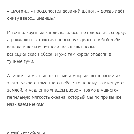
– Смотри… – прошелестел девичий шёпот. – Дождь идёт
снизу вверх… Видишь?
И точно: крупные капли, казалось, не плюхались сверху,
а рождались в этих глянцевых пузырях на рябой зыби
канала и вольно возносились в свинцовые
венецианские небеса. И уже там хором впадали в
тучные тучи.
А, может, и мы нынче, голые и мокрые, выпорхнем из
этого тусклого каменного неба, что почему-то именуется
землёй, и медленно упадём вверх – прямо в мшисто-
пепельную мягкость океана, который мы по привычке
называем небом?
а глубь голубизны