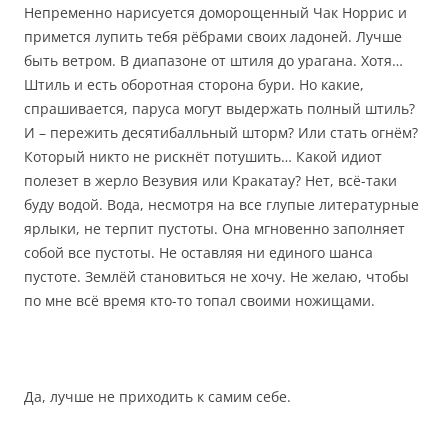
Непременно нарисуется доморощенный Чак Норрис и
примется лупить тебя рёбрами своих ладоней. Лучше
быть ветром. В диапазоне от штиля до урагана. Хотя…
Штиль и есть оборотная сторона бури. Но какие,
спрашивается, паруса могут выдержать полный штиль?
И – пережить десятибалльный шторм? Или стать огнём?
Который никто не рискнёт потушить… Какой идиот
полезет в жерло Везувия или Кракатау? Нет, всё-таки
буду водой. Вода, несмотря на все глупые литературные
ярлыки, не терпит пустоты. Она мгновенно заполняет
собой все пустоты. Не оставляя ни единого шанса
пустоте. Землёй становиться не хочу. Не желаю, чтобы
по мне всё время кто-то топал своими ножищами.
Да, лучше не приходить к самим себе.