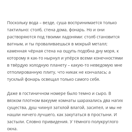
Поскольку вода – везде, суша воспринимается только
тактильно: столб, стена дома, фонарь. Но и они
растворяются под твоими ладонями: столб становится
ватным, и ты проваливаешься в мокрый металл;
каменная чёрная стена на ощупь подобна дну моря, к
которому я как-то нырнул и упёрся всеми конечностями
в твёрдую холодную планету – какую-то неведомую мне
отполированную плиту, что никак не кончалась; а
тусклый фонарь освещал только самого себя.
Даже в гостиничном номере было темно и сыро. В
вязком плотном вакууме комнаты шарахались два нагих
существа, душ чихнул затхлой влагой, засипел, и мы не
нашли ничего лучшего, как закутаться в простыни. И
застыли. Словно привидения. У тёмного полукруглого
окна.