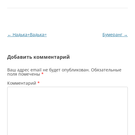
Навигация
←
Надька+Вадька=
Бумеранг
→
по
записям
Добавить комментарий
Ваш адрес email не будет опубликован.
Обязательные
поля помечены
*
Комментарий
*