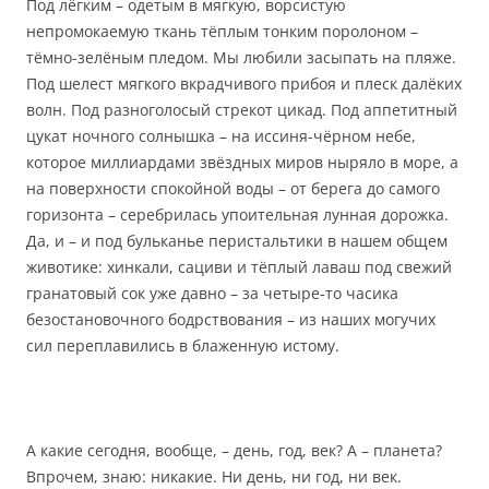
Под лёгким – одетым в мягкую, ворсистую
непромокаемую ткань тёплым тонким поролоном –
тёмно-зелёным пледом. Мы любили засыпать на пляже.
Под шелест мягкого вкрадчивого прибоя и плеск далёких
волн. Под разноголосый стрекот цикад. Под аппетитный
цукат ночного солнышка – на иссиня-чёрном небе,
которое миллиардами звёздных миров ныряло в море, а
на поверхности спокойной воды – от берега до самого
горизонта – серебрилась упоительная лунная дорожка.
Да, и – и под бульканье перистальтики в нашем общем
животике: хинкали, сациви и тёплый лаваш под свежий
гранатовый сок уже давно – за четыре-то часика
безостановочного бодрствования – из наших могучих
сил переплавились в блаженную истому.
А какие сегодня, вообще, – день, год, век? А – планета?
Впрочем, знаю: никакие. Ни день, ни год, ни век.