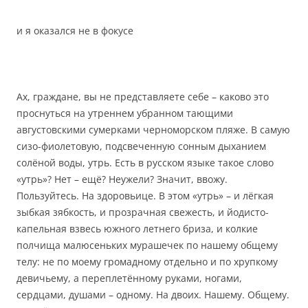
и я оказался не в фокусе
Ах, граждане, вы не представляете себе – каково это
проснуться на утреннем убранном тающими
августовскими сумерками черноморском пляже. В самую
сизо-фиолетовую, подсвеченную сонным дыханием
солёной воды, утрь. Есть в русском языке такое слово
«утрь»? Нет – ещё? Неужели? Значит, ввожу.
Пользуйтесь. На здоровьице. В этом «утрь» – и лёгкая
зыбкая зябкость, и прозрачная свежесть, и йодисто-
капельная взвесь южного летнего бриза, и колкие
полчища малюсеньких мурашечек по нашему общему
телу: не по моему громадному отдельно и по хрупкому
девичьему, а переплетённому руками, ногами,
сердцами, душами – одному. На двоих. Нашему. Общему.