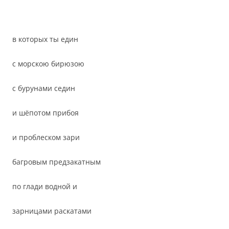
в которых ты един
с морскою бирюзою
с бурунами седин
и шёпотом прибоя
и проблеском зари
багровым предзакатным
по глади водной и
зарницами раскатами