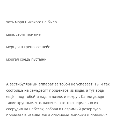
хоть моря никакого не было
маяк стоит поныне
мерцая в креповое небо
моргая средь пустыни
А вестибулярный аппарат за тобой не успевает. Ты и так
состоишь на семьдесят процентов из воды, а тут вода
ещё – под тобой и над, и возле, и вокруг. Капли дождя –
такие крупные, что, кажется, кто-то специально их
соорудил на небесах, собрал в незримый резервуар,
проделал в извиве душа огромные дырочки и повернул