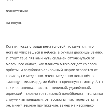
волнительно
на ощупь
Кстати, когда стоишь вниз головой, то кажется, что
ногами упираешься в небеса, а руками держишь Землю.
И стоит тебе пятками чуть сильней оттолкнуться от
молочного облака, как планета мягко сойдёт со своей
орбиты, и голубовато-сливочный шарик оторвётся от
твоих рук и медленно, очень медленно поплывёт в
зияющую миллиардами блёсток креповую темноту. А ты
так и останешься висеть – нелепый, удивлённый,
одинокий – словно тот пляжный волейболист, что, мягко
спружинив пальцами, отпасовал мячик через сетку, а
он, минуя земное притяжение, замер на несколько