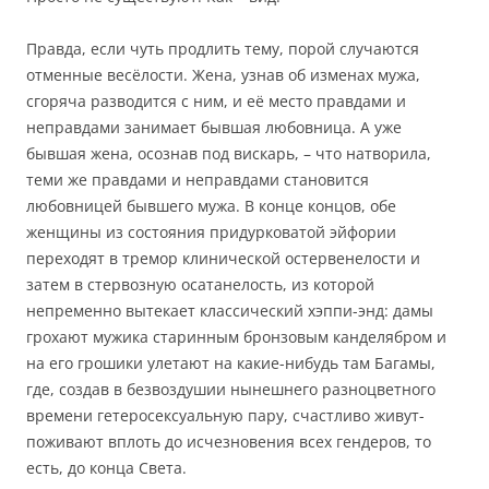
Правда, если чуть продлить тему, порой случаются
отменные весёлости. Жена, узнав об изменах мужа,
сгоряча разводится с ним, и её место правдами и
неправдами занимает бывшая любовница. А уже
бывшая жена, осознав под вискарь, – что натворила,
теми же правдами и неправдами становится
любовницей бывшего мужа. В конце концов, обе
женщины из состояния придурковатой эйфории
переходят в тремор клинической остервенелости и
затем в стервозную осатанелость, из которой
непременно вытекает классический хэппи-энд: дамы
грохают мужика старинным бронзовым канделябром и
на его грошики улетают на какие-нибудь там Багамы,
где, создав в безвоздушии нынешнего разноцветного
времени гетеросексуальную пару, счастливо живут-
поживают вплоть до исчезновения всех гендеров, то
есть, до конца Света.