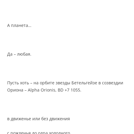
А планета…
Да – любая.
Пусть хоть – на орбите звезды Бетельгейзе в созвездии
Ориона – Alpha Orionis, BD +7 1055.
в движенье или без движения
с рожденья до одра холодного