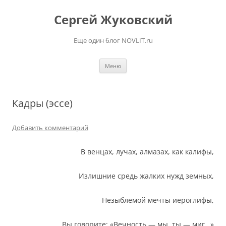
Перейти
к
Сергей Жуковский
содержимому
Еще один блог NOVLIT.ru
Меню
Кадры (эссе)
Добавить комментарий
В венцах, лучах, алмазах, как калифы,
Излишние средь жалких нужд земных,
Незыблемой мечты иероглифы,
Вы говорите: «Вечность — мы, ты — миг…»