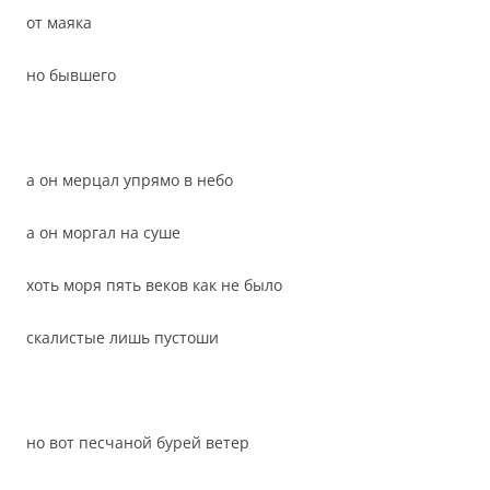
от маяка
но бывшего
а он мерцал упрямо в небо
а он моргал на суше
хоть моря пять веков как не было
скалистые лишь пустоши
но вот песчаной бурей ветер